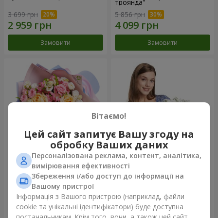
троянда"
3 699 грн
5 856 грн
Замовити
Замовити
Вітаємо!
Цей сайт запитує Вашу згоду на
обробку Ваших даних
Персоналізована реклама, контент, аналітика,
Букет "Казка мого життя"
Кошик "Янголятко"
вимірювання ефективності
Збереження і/або доступ до інформації на
2 221 грн
1 949 грн
Вашому пристрої
Інформація з Вашого пристрою (наприклад, файли
cookie та унікальні ідентифікатори) буде доступна
Замовити
Замовити
постачальникам. Крім того, вони, а також цей сайт