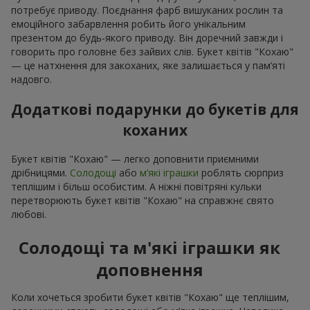
потребує приводу. Поєднання фарб вишуканих рослин та
емоційного забарвлення робить його унікальним
презентом до будь-якого приводу. Він доречний завжди і
говорить про головне без зайвих слів. Букет квітів "Кохаю"
— це натхнення для закоханих, яке залишається у пам’яті
надовго.
Додаткові подарунки до букетів для
коханих
Букет квітів "Кохаю" — легко доповнити приємними
дрібницями.
Солодощі
або
м’які іграшки
роблять сюрприз
теплішим і більш особистим. А ніжні повітряні кульки
перетворюють букет квітів "Кохаю" на справжнє свято
любові.
Солодощі та м'які іграшки як
доповнення
Коли хочеться зробити букет квітів "Кохаю" ще теплішим,