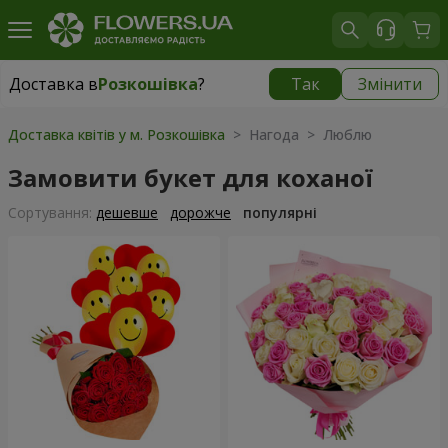
Доставка в
Розкошівка
?
Так
Змінити
Доставка в
Розкошівка
|
624 грн
Доставка квітів у м. Розкошівка
> Нагода > Люблю
Замовити букет для коханої
Сортування:
дешевше
дорожче
популярні