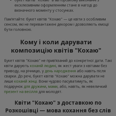
ексклюзивним оформленням стане в нагоді до
визначного моменту у стосунках.
Пам’ятайте: букет квітів "Кохаю" — це квіти з особливим
сенсом, які не перевантажені декором і дозволяють емоції
бути головною.
Кому і коли дарувати
композицію квітів "Кохаю"
Букет квітів "Кохаю" не прив’язаний до конкретної дати. Такі
квіти дарують
коханій людині
, як жест уваги з квітами без
приводу, на річницю, у
день народження
або навіть після
сварки. До речі, букет квітів "Кохаю" можна дарувати не
лише
коханій жінці
. Вони чудово пасуватимуть, як
подарунок
для дружини
,
мами
, або, навіть, як невеличкий
презент на весілля
для молодят.
Квіти "Кохаю" з доставкою по
Розкошівці — мова кохання без слів