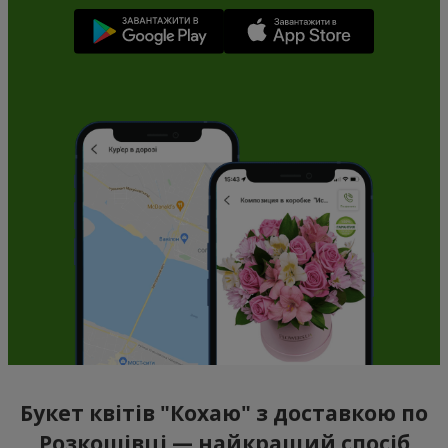
Букет квітів "Кохаю" з доставкою по
Розкошівці — найкращий спосіб