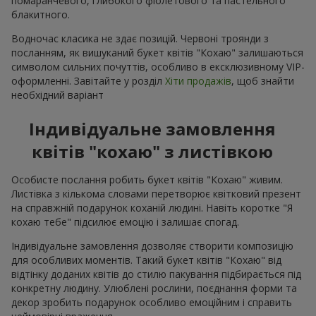
помаранчевого, глибокого фіолетового та пастельного
блакитного.
Водночас класика не здає позицій. Червоні троянди з
посланням, як вишуканий букет квітів "Кохаю" залишаються
символом сильних почуттів, особливо в ексклюзивному VIP-
оформленні. Завітайте у розділ
Хіти продажів
, щоб знайти
необхідний варіант
Індивідуальне замовлення
квітів "кохаю" з листівкою
Особисте послання робить букет квітів "Кохаю" живим.
Листівка з кількома словами перетворює квітковий презент
на справжній подарунок коханій людині. Навіть коротке "Я
кохаю тебе" підсилює емоцію і залишає спогад.
Індивідуальне замовлення дозволяє створити композицію
для особливих моментів. Такий букет квітів "Кохаю" від
відтінку доданих квітів до стилю пакування підбирається під
конкретну людину. Улюблені рослини, поєднання форми та
декор зробить подарунок особливо емоційним і справить