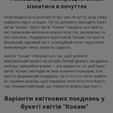
зізнатися в почуттях
Коли людина хоче розповісти про свої почуття, іноді слова
підібрати надто складно. Тут на допомогу приходить букет
квітів "Кохаю". Букет квітів "Кохаю" говорить все замість
вас; промовляє квітковою мовою почуттів, зрозумілою та
без пояснень. Подарувати букет квітів "Кохаю" не просто
банальний, красивий жест, а емоційний посил через квіти,
який передає тепло, ніжність і щирість.
Букети "Кохаю" створюються так, щоб зробити
максимальний акцент на настрій. Легкий аромат, продумана
палітра, гармонійна форма — усе працює на те, щоб букет
квітів "Кохаю" виглядав як знак кохання в кольорах, а не
просто формальний подарунок. На
flowers.ua
легко знайти
як стримані рішення, щоб передати теплі почуття в букеті,
так і яскраві композиції, що говорять мовою пристрасті.
Варіанти квіткових поєднань у
букеті квітів "Кохаю"