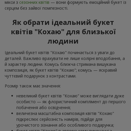
мікси з
сезонних квітів
— вони формують емоційний букет із
серцем без зайвої помпезності.
Як обрати ідеальний букет
квітів "Кохаю" для близької
людини
Ідеальний букет квітів "Кохаю" починається з уваги до
деталей. Важливо врахувати не лише колірні вподобання, а
й характер людини. Комусь ближча стримана вишукана
композиція, як букет квітів "Кохаю"; комусь — яскравий
чуттєвий подарунок з контрастами.
Розмір також має значення:
невеликий букет квітів "Кохаю" може виглядати дуже
особисто — як флористичний комплімент до першого
побачення або освідчення;
величезна масштабна композиція квітів "Кохаю"
підкреслює серйозність намірів, підійде для
урочистого зізнання або особливого подарунка;
букет квітів "Кохаю" в авторському виконанні з