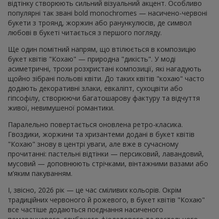
відтінку створюють сильний візуальний акцент. Особливо
популярні так звані bold monochromes — насичено-червоні
букети з троянд, жоржин або ранункулюсів, де символ
любові в букеті читається з першого погляду.
Ще один помітний напрям, що втілюється в композицію
букет квітів "Кохаю" — природна "дикість". У моді
асиметричні, трохи розхристані композиції, які нагадують
щойно зібрані польові квіти. До таких квітів "кохаю" часто
додають декоративні злаки, евкаліпт, сухоцвіти або
гіпсофілу, створюючи багатошарову фактуру та відчуття
живої, невимушеної романтики.
Паралельно повертається оновлена ретро-класика.
Гвоздики, жоржини та хризантеми додані в букет квітів
"Кохаю" знову в центрі уваги, але вже в сучасному
прочитанні: пастельні відтінки — персиковий, лавандовий,
мусовий — доповнюють стрічками, вінтажними вазами або
м’яким пакуванням.
І, звісно, 2026 рік — це час сміливих кольорів. Окрім
традиційних червоного й рожевого, в букет квітів "Кохаю"
все частіше додаються поєднання насиченого