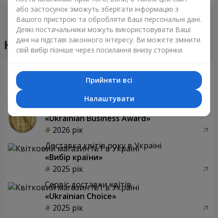
або застосунок зможуть зберігати інформацію з
Вашого пристрою та обробляти Ваші персональні дані.
Деякі постачальники можуть використовувати Ваші
дані на підставі законного інтересу. Ви можете змінити
Наші досягнення
свій вибір пізніше через посилання внизу сторінки.
Доставка квітів року в Україні
«Вибір країни»
Прийняти всі
2026 рік
Налаштувати
Найкращий квітковий магазин
«Ukrainian Business Award»
2026 рік
Доставка квітів року в Україні
«Вибір країни»
2025 рік
Сервіс доставки квітів
«Ukrainian Choice»
2025 рік