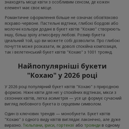
знаходять місце квіти з особливим сенсом, де кожен
елемент має своє місце.
Романтичне оформлення більше не означає обов’язково
яскраво-червоне. Пастельні відтінки, глибокі бордові або
молочні кольори додані в букет квітів "Кохаю" створюють
іншу, більш зрілу атмосферу любові. Розмір букета
ідеальний той, що ви можете собі дозволити. Про глибокі
почуття може розказати, як доволі спокійна композиція,
так і велетенський букет квітів "Кохаю" з 1001 троянд.
Найпопулярніші букети
"Кохаю" у 2026 році
У 2026 році популярний букет квітів "Кохаю" з природною
формою. Ніжні квіти для неї у спокійних відтінках, мікси з
сезонних квітів, легка асиметрія — усе це формує сучасний
вигляд любовного букета із серцевим символом.
Один із ключових трендів — монобукети. Букет квітів
"Кохаю" з одного виду квітів виглядає лаконічно, але дуже
виразно.
Тюльпани
,
іриси
,
гортензії
або
троянди
в одному