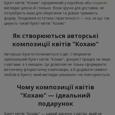
Букет квітів "Кохаю" оформлений у коробках або
кошиках
виглядає цілісно й стильно. Вони зручні для доставки, не
потребують вази для зберігання та довше тримають
форму. Поєднання естетики і практичності — ось за що так
цінують такий букет квітів "Кохаю"
Як створюються авторські
композиції квітів "Кохаю"
Авторські букети починаються з ідеї. Створюючи
оригінальний букет квітів "Кохаю", флорист працює не лише
з квітами, а з емоцією. Це дозволяє не тільки сформувати
витончену флористичну композицію, а й додавати символ
любові в букеті, який виглядає унікально і не повторюється.
Чому композиції квітів
"Кохаю" — ідеальний
подарунок
Букет квітів "Кохаю" — щирий дарунок у квітах, який не