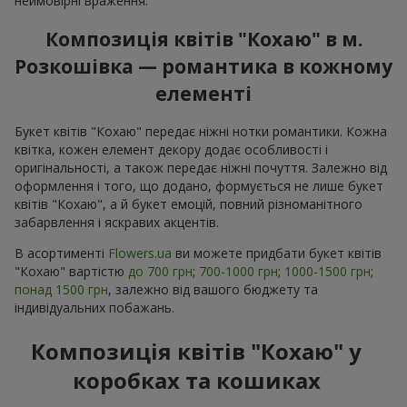
неймовірні враження.
Композиція квітів "Кохаю" в м.
Розкошівка — романтика в кожному
елементі
Букет квітів "Кохаю" передає ніжні нотки романтики. Кожна
квітка, кожен елемент декору додає особливості і
оригінальності, а також передає ніжні почуття. Залежно від
оформлення і того, що додано, формується не лише букет
квітів "Кохаю", а й букет емоцій, повний різноманітного
забарвлення і яскравих акцентів.
В асортименті
Flowers.ua
ви можете придбати букет квітів
"Кохаю" вартістю
до 700 грн
;
700-1000 грн
;
1000-1500 грн
;
понад 1500 грн
, залежно від вашого бюджету та
індивідуальних побажань.
Композиція квітів "Кохаю" у
коробках та кошиках