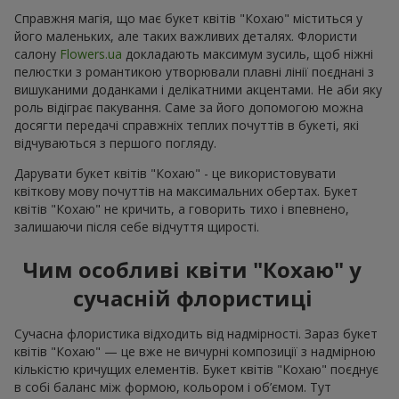
Справжня магія, що має букет квітів "Кохаю" міститься у
його маленьких, але таких важливих деталях. Флористи
салону
Flowers.ua
докладають максимум зусиль, щоб ніжні
пелюстки з романтикою утворювали плавні лінії поєднані з
вишуканими доданками і делікатними акцентами. Не аби яку
роль відіграє пакування. Саме за його допомогою можна
досягти передачі справжніх теплих почуттів в букеті, які
відчуваються з першого погляду.
Дарувати букет квітів "Кохаю" - це використовувати
квіткову мову почуттів на максимальних обертах. Букет
квітів "Кохаю" не кричить, а говорить тихо і впевнено,
залишаючи після себе відчуття щирості.
Чим особливі квіти "Кохаю" у
сучасній флористиці
Сучасна флористика відходить від надмірності. Зараз букет
квітів "Кохаю" — це вже не вичурні композиції з надмірною
кількістю кричущих елементів. Букет квітів "Кохаю" поєднує
в собі баланс між формою, кольором і об’ємом. Тут