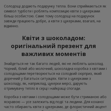
Солодощі додають подарунку тепла. Вони сприймаються як
символ турботи і роблять композицію квіти з цукерками
більш особистою. Саме тому солодощі на подарунок
завжди працюють добре, а квіти з цукерками, взагалі, на
відмінно.
Квіти з шоколадом:
оригінальний презент для
важливих моментів
Знайдеться не так багато людей, які не люблять шоколад.
Чорний, білий або молочний, шоколадна коробка з квітами і
солодощами перетворюється на солодкий сюрприз, який
доречний у багатьох ситуаціях. Квіти з цукерками з
шоколаду, як, наприклад, цукерки мерсі, дарують
отримувачу тепло в серці і найкращі спогади.
Коробка з квітами і солодощами може бути стриманою або
яскравою — усе залежить від події та людини. Для коханої
часто обирають квіти з цукерками, де флористичний акцент