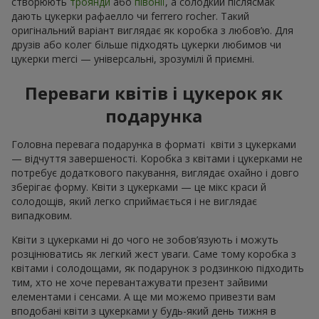
створюють
троянди
або
півонії
, а солодкий післясмак
дають цукерки рафаелло чи ferrero rocher. Такий
оригінальний варіант виглядає як коробка з любов’ю. Для
друзів або колег більше підходять цукерки любимов чи
цукерки merci — універсальні, зрозумілі й приємні.
Переваги квітів і цукерок як
подарунка
Головна перевага подарунка в форматі квіти з цукерками
— відчуття завершеності. Коробка з квітами і цукерками не
потребує додаткового пакування, виглядає охайно і довго
зберігає форму. Квіти з цукерками — це мікс краси й
солодощів, який легко сприймається і не виглядає
випадковим.
Квіти з цукерками ні до чого не зобов’язують і можуть
розцінюватись як легкий жест уваги. Саме тому коробка з
квітами і солодощами, як подарунок з родзинкою підходить
тим, хто не хоче перевантажувати презент зайвими
елементами і сенсами. А ще ми можемо привезти вам
вподобані квіти з цукерками у будь-який день тижня в