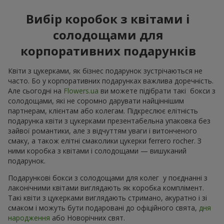
Вибір коробок з квітами і
солодощами для
корпоративних подарунків
Квіти з цукерками, як бізнес подарунок зустрічаються не
часто. Бо у корпоративних подарунках важлива доречність.
Але сьогодні на
Flowers.ua
ви можете підібрати такі бокси з
солодощами, які не соромно дарувати найціннішим
партнерам, клієнтам або колегам. Підкреслює елітність
подарунка квіти з цукерками презентабельна упаковка без
зайвої романтики, але з відчуттям уваги і витонченого
смаку, а також елітні смаколики цукерки ferrero rocher. З
ними коробка з квітами і солодощами — вишуканий
подарунок.
Подарункові бокси з солодощами для колег у поєднанні з
лаконічними квітами виглядають як коробка комплімент.
Такі квіти з цукерками виглядають стримано, акуратно і зі
смаком і можуть бути подаровані до офіційного свята,
дня
народження
або Новорічних свят.