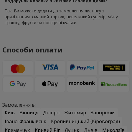
подарунок коробка з квітами і солодощами?
Так. Ви можете додати до замовлення листівку з
привітанням, смачний тортик, невеличкий сувенір, м’яку
іграшку, фрукти чи повітряні кульки.
Способи оплати
Замовлення в:
Київ
Вінниця
Дніпро
Житомир
Запоріжжя
Івано-Франківськ
Кропивницький (Кіровоград)
Кременчук
Кривий Ріг
Луцьк
Львів
Миколаїв