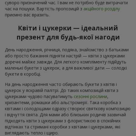
суворо призначений час. І вам не потрібно буде витрачати
час на пошуки. Вартість пропозицій з
акційного розділу
приємно вас вразить.
Квіти і цукерки — ідеальний
презент для будь-якої нагоди
День народження, річниця, подяка, знайомство з батьками
або просто бажання підняти настрій — квіти з цукерками
доречні майже завжди. Для легкого компліменту підійдуть
маленькі букети з цукерок, а для важливої дати — солодкі
букети в коробці.
На день народження часто обирають букети з квітів і
цукерок у яскравій палітрі. До таких композицій квіти з
цукерками чудово пасуватимуть
сезонні рослини
,
хризантеми, ромашки або альстромерії. Така коробка з
квітами і солодощами одразу створює святкову композицію
і відчуття свята. Для мами або близьких родичів зазвичай
підходять квіти з цукерками з флористикою в спокійних
відтінках та стримані коробки з квітами і цукерками, які
виглядають тепло і щиро.