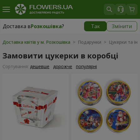
Доставка в
Розкошівка
?
Так
Змінити
Доставка в
Розкошівка
|
624 грн
Доставка квітів у м. Розкошівка
> Подарунки > Цукерки та інш
Замовити цукерки в коробці
Сортування:
дешевше
дорожче
популярні