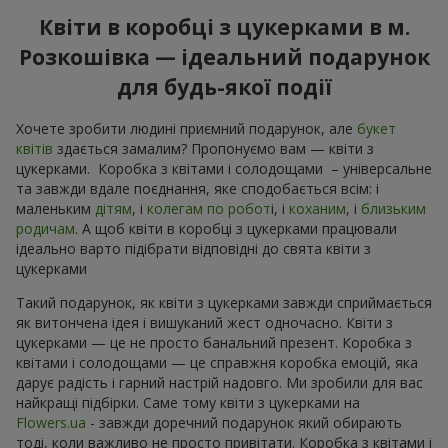
Квіти в коробці з цукерками в м.
Розкошівка — ідеальний подарунок
для будь-якої події
Хочете зробити людині приємний подарунок, але
букет
квітів
здається замалим? Пропонуємо вам — квіти з
цукерками. Коробка з квітами і солодощами – універсальне
та завжди вдале поєднання, яке сподобається всім: і
маленьким
дітям
, і
колегам по робот
і, і
коханим
, і
близьким
родичам
. А щоб квіти в коробці з цукерками працювали
ідеально варто підібрати відповідні до свята квіти з
цукерками
Такий подарунок, як квіти з цукерками завжди сприймається
як витончена ідея і вишуканий жест одночасно. Квіти з
цукерками — це не просто банальний презент. Коробка з
квітами і солодощами — це справжня коробка емоцій, яка
дарує радість і гарний настрій надовго. Ми зробили для вас
найкращі підбірки. Саме тому квіти з цукерками на
Flowers.ua
- завжди доречний подарунок який обирають
тоді, коли важливо не просто привітати. Коробка з квітами і