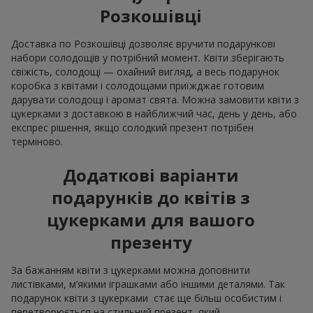
Розкошівці
Доставка по Розкошівці дозволяє вручити подарункові
набори солодощів у потрібний момент. Квіти зберігають
свіжість, солодощі — охайний вигляд, а весь подарунок
коробка з квітами і солодощами приїжджає готовим
дарувати солодощі і аромат свята. Можна замовити квіти з
цукерками з доставкою в найближчий час, день у день, або
експрес рішення, якщо солодкий презент потрібен
терміново.
Додаткові варіанти
подарунків до квітів з
цукерками для вашого
презенту
За бажанням квіти з цукерками можна доповнити
листівками, м’якими іграшками або іншими деталями. Так
подарунок квіти з цукерками стає ще більш особистим і
перетворюється на стильний презент, який