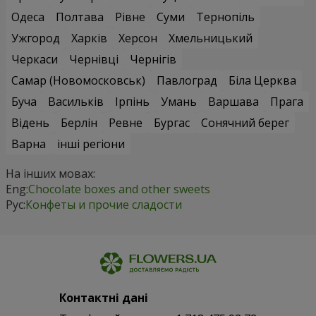
Одеса
Полтава
Рівне
Суми
Тернопіль
Ужгород
Харків
Херсон
Хмельницький
Черкаси
Чернівці
Чернігів
Самар (Новомосковськ)
Павлоград
Біла Церква
Буча
Васильків
Ірпінь
Умань
Варшава
Прага
Відень
Берлін
Ревне
Бургас
Сонячний берег
Варна
інші регіони
На інших мовах:
Eng:
Chocolate boxes and other sweets
Рус:
Конфеты и прочие сладости
Контактні дані