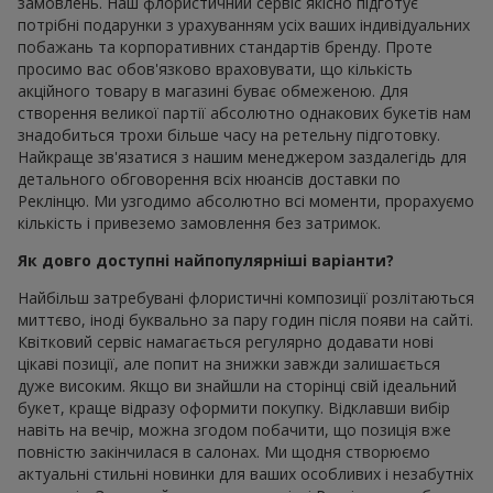
замовлень. Наш флористичний сервіс якісно підготує
потрібні подарунки з урахуванням усіх ваших індивідуальних
побажань та корпоративних стандартів бренду. Проте
просимо вас обов'язково враховувати, що кількість
акційного товару в магазині буває обмеженою. Для
створення великої партії абсолютно однакових букетів нам
знадобиться трохи більше часу на ретельну підготовку.
Найкраще зв'язатися з нашим менеджером заздалегідь для
детального обговорення всіх нюансів доставки по
Реклінцю. Ми узгодимо абсолютно всі моменти, прорахуємо
кількість і привеземо замовлення без затримок.
Як довго доступні найпопулярніші варіанти?
Найбільш затребувані флористичні композиції розлітаються
миттєво, іноді буквально за пару годин після появи на сайті.
Квітковий сервіс намагається регулярно додавати нові
цікаві позиції, але попит на знижки завжди залишається
дуже високим. Якщо ви знайшли на сторінці свій ідеальний
букет, краще відразу оформити покупку. Відклавши вибір
навіть на вечір, можна згодом побачити, що позиція вже
повністю закінчилася в салонах. Ми щодня створюємо
актуальні стильні новинки для ваших особливих і незабутніх