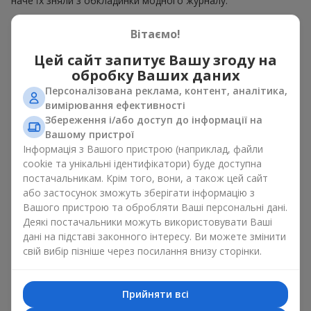
наче їх зняли з обкладинки модного журналу.
Гаряча пропозиція — це вишукані дизайнерські ансамблі та
Вітаємо!
елегантні композиції за гарячими цінами, що естетично
поєднують в собі різноманіття форм, кольорів та фактур.
Цей сайт запитує Вашу згоду на
Тут часто з'являються творчі пропозиції з
сезонних рослин
,
обробку Ваших даних
а також тематичні набори для свят і особливих подій
Персоналізована реклама, контент, аналітика,
вимірювання ефективності
Чому ціни на композиції
Збереження і/або доступ до інформації на
можуть бути нижчими
Вашому пристрої
Інформація з Вашого пристрою (наприклад, файли
Гаряча пропозиція — це не квіти які втратили свою свіжість.
cookie та унікальні ідентифікатори) буде доступна
Адже ми гарантуємо термін зберігання кожного букета в
постачальникам. Крім того, вони, а також цей сайт
ідеальному стані щонайменше протягом 5 днів. Ціни на
або застосунок зможуть зберігати інформацію з
квіти гаряча пропозиція знижуються через:
Вашого пристрою та обробляти Ваші персональні дані.
Деякі постачальники можуть використовувати Ваші
сезонність квітів — у пік цвітіння троянд, півоній або
дані на підставі законного інтересу. Ви можете змінити
гортензій ціни нижчі.
свій вибір пізніше через посилання внизу сторінки.
планове оновлення асортименту — старі композиції
продають швидше, щоб звільнити місце для нових
авторських букетів.
Прийняти всі
надходження великої партії квітів – коли ми