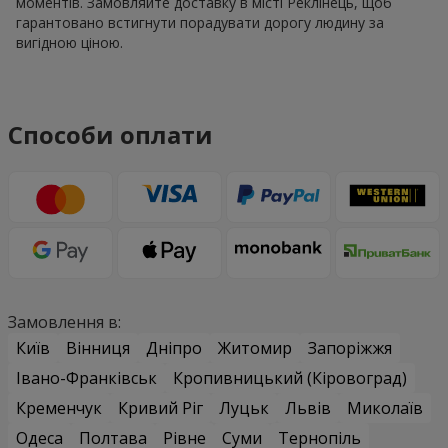
моментів. Замовляйте доставку в місті Реклінець, щоб
гарантовано встигнути порадувати дорогу людину за
вигідною ціною.
Способи оплати
Замовлення в:
Київ
Вінниця
Дніпро
Житомир
Запоріжжя
Івано-Франківськ
Кропивницький (Кіровоград)
Кременчук
Кривий Ріг
Луцьк
Львів
Миколаїв
Одеса
Полтава
Рівне
Суми
Тернопіль