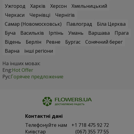
Ужгород
Харків
Херсон
Хмельницький
Черкаси
Чернівці
Чернігів
Самар (Новомосковськ)
Павлоград
Біла Церква
Буча
Васильків
Ірпінь
Умань
Варшава
Прага
Відень
Берлін
Ревне
Бургас
Сонячний берег
Варна
інші регіони
На інших мовах:
Eng:
Hot Offer
Рус:
Горячее предложение
Контактні дані
Телефонуйте нам
+1 718 475 92 72
Київстар
(067) 355 77 55