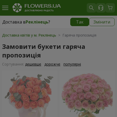
Доставка в
Реклінець
?
Так
Змінити
Доставка в
Реклінець
|
1115 грн
Доставка квітів у м. Реклінець
> Гаряча пропозиція
Замовити букети гаряча
пропозиція
Сортування:
дешевше
дорожче
популярні