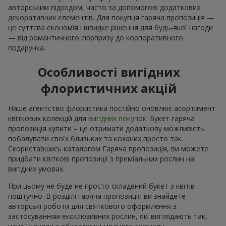
авторським підходом, часто за допомогою додаткових
декоративних елементів. Для покупця гаряча пропозиція —
це суттєва економія і швидке рішення для будь-якої нагоди
— від романтичного сюрпризу до корпоративного
подарунка.
Особливості вигідних
флористичних акцій
Наше агентство флористики постійно оновлює асортимент
квіткових колекцій для
вигідних покупок
. Букет гаряча
пропозиція купити – це отримати додаткову можливість
побалувати своїх близьких та коханих просто так.
Скориставшись каталогом Гаряча пропозиція, ви можете
придбати квіткові пропозиції з преміальних рослин на
вигідних умовах.
При цьому не буде не просто складений букет з квітів
поштучно. В розділі гаряча пропозиція ви знайдете
авторські роботи для святкового оформлення з
застосуванням ексклюзивних рослин, які виглядають так,