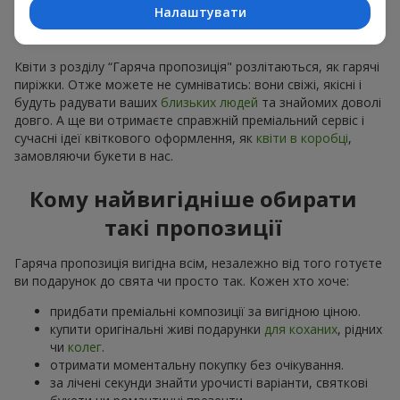
розуміємо, що квітів замовлено більше ніж потрібно,
Налаштувати
робимо привабливі варіанти дешевшими, зберігши
якість
Квіти з розділу “Гаряча пропозиція" розлітаються, як гарячі
пиріжки. Отже можете не сумніватись: вони свіжі, якісні і
будуть радувати ваших
близьких людей
та знайомих доволі
довго. А ще ви отримаєте справжній преміальний сервіс і
сучасні ідеї квіткового оформлення, як
квіти в коробці
,
замовляючи букети в нас.
Кому найвигідніше обирати
такі пропозиції
Гаряча пропозиція вигідна всім, незалежно від того готуєте
ви подарунок до свята чи просто так. Кожен хто хоче:
придбати преміальні композиції за вигідною ціною.
купити оригінальні живі подарунки
для коханих
, рідних
чи
колег
.
отримати моментальну покупку без очікування.
за лічені секунди знайти урочисті варіанти, святкові