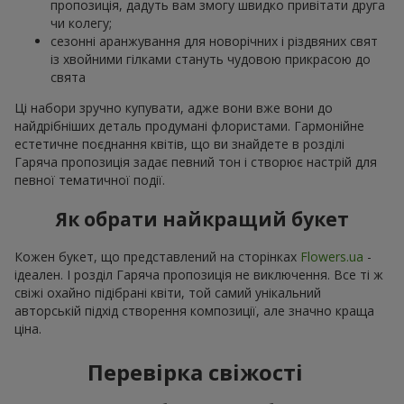
пропозиція, дадуть вам змогу швидко привітати друга
чи колегу;
сезонні аранжування для новорічних і різдвяних свят
із хвойними гілками стануть чудовою прикрасою до
свята
Ці набори зручно купувати, адже вони вже вони до
найдрібніших деталь продумані флористами. Гармонійне
естетичне поєднання квітів, що ви знайдете в розділі
Гаряча пропозиція задає певний тон і створює настрій для
певної тематичної події.
Як обрати найкращий букет
Кожен букет, що представлений на сторінках
Flowers.ua
-
ідеален. І розділ Гаряча пропозиція не виключення. Все ті ж
свіжі охайно підібрані квіти, той самий унікальний
авторській підхід створення композиції, але значно краща
ціна.
Перевірка свіжості