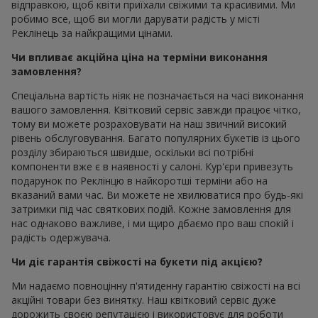
відправкою, щоб квіти приїхали свіжими та красивими. Ми
робимо все, щоб ви могли дарувати радість у місті
Реклінець за найкращими цінами.
Чи впливає акційна ціна на терміни виконання
замовлення?
Спеціальна вартість ніяк не позначається на часі виконання
вашого замовлення. Квітковий сервіс завжди працює чітко,
тому ви можете розраховувати на наш звичний високий
рівень обслуговування. Багато популярних букетів із цього
розділу збираються швидше, оскільки всі потрібні
компоненти вже є в наявності у салоні. Кур'єри привезуть
подарунок по Реклінцю в найкоротші терміни або на
вказаний вами час. Ви можете не хвилюватися про будь-які
затримки під час святкових подій. Кожне замовлення для
нас однаково важливе, і ми щиро дбаємо про ваш спокій і
радість одержувача.
Чи діє гарантія свіжості на букети під акцією?
Ми надаємо повноцінну п'ятиденну гарантію свіжості на всі
акційні товари без винятку. Наш квітковий сервіс дуже
дорожить своєю репутацією і використовує для роботи