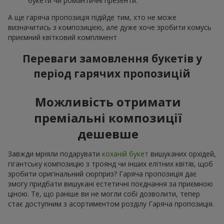
букети чи романтичні презенти.
А ще гаряча пропозиція підійде тим, хто не може
визначитись з композицією, але дуже хоче зробити комусь
приємний квітковий комплімент
Переваги замовлення букетів у
період гарячих пропозицій
Можливість отримати
преміальні композиції
дешевше
Завжди мріяли подарувати
коханій букет
вишуканих орхідей,
гігантську композицію з троянд чи інших елітних квітів, щоб
зробити оригінальний сюрприз? Гаряча пропозиція дає
змогу придбати вишукані естетичні поєднання за приємною
ціною. Те, що раніше ви не могли собі дозволити, тепер
стає доступним з асортиментом розділу Гаряча пропозиція.