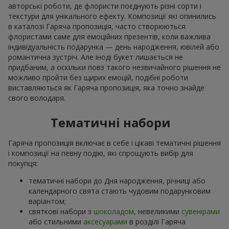
авторські роботи, де флористи поєднують різні сорти і
текстури для унікального ефекту. Композиції які опинились
в каталозі Гаряча пропозиція, часто створюються
флористами саме для емоційних презентів, коли важлива
індивідуальність подарунка — день народження, ювілей або
романтична зустріч. Але іноді букет лишається не
придбаним, а оскільки повз такого незвичайного рішення не
можливо пройти без щирих емоцій, подібні роботи
виставляються як Гаряча пропозиція, яка точно знайде
свого володаря.
Тематичні набори
Гаряча пропозиція включає в себе і цікаві тематичні рішення
і композиції на певну подію, які спрощують вибір для
покупця:
тематичні набори до Дня народження, річниці або
календарного свята стають чудовим подарунковим
варіантом;
святкові набори з
шоколадом
, невеликими
сувенірами
або стильними
аксесуарами
в розділі Гаряча