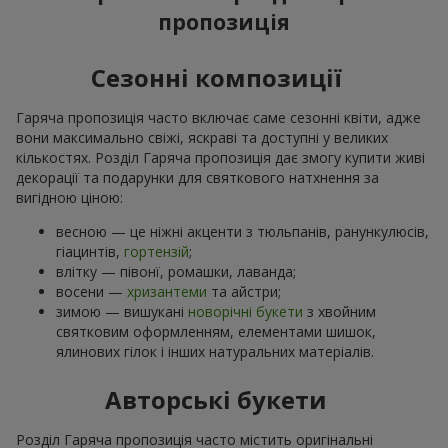
пропозиція
Сезонні композиції
Гаряча пропозиція часто включає саме сезонні квіти, адже
вони максимально свіжі, яскраві та доступні у великих
кількостях. Розділ Гаряча пропозиція дає змогу купити живі
декорації та подарунки для святкового натхнення за
вигідною ціною:
весною — це ніжні акценти з тюльпанів, ранункулюсів,
гіацинтів,
гортензій
;
влітку — півонї, ромашки, лаванда;
восени —
хризантеми
та айстри;
зимою — вишукані
новорічні букети
з хвойним
святковим оформленням, елементами шишок,
ялинових гілок і інших натуральних матеріалів.
Авторські букети
Розділ Гаряча пропозиція часто містить оригінальні