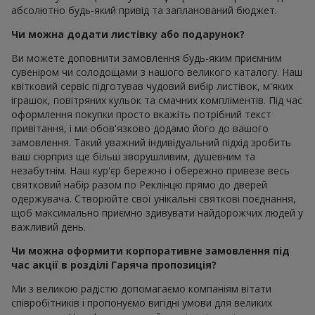
абсолютно будь-який привід та запланований бюджет.
Чи можна додати листівку або подарунок?
Ви можете доповнити замовлення будь-яким приємним
сувеніром чи солодощами з нашого великого каталогу. Наш
квітковий сервіс підготував чудовий вибір листівок, м'яких
іграшок, повітряних кульок та смачних компліментів. Під час
оформлення покупки просто вкажіть потрібний текст
привітання, і ми обов'язково додамо його до вашого
замовлення. Такий уважний індивідуальний підхід зробить
ваш сюрприз ще більш зворушливим, душевним та
незабутнім. Наш кур'єр бережно і обережно привезе весь
святковий набір разом по Реклінцю прямо до дверей
одержувача. Створюйте свої унікальні святкові поєднання,
щоб максимально приємно здивувати найдорожчих людей у
важливий день.
Чи можна оформити корпоративне замовлення під
час акції в розділі Гаряча пропозиція?
Ми з великою радістю допомагаємо компаніям вітати
співробітників і пропонуємо вигідні умови для великих