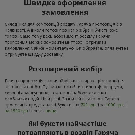
Швидке оформлення
замовлення
Складники для композицій розділу Гаряча пропозиція є в
наявності. А інколи готові повністю зібрані букети вже
готові. Саме тому весь асортимент розділу Гаряча
пропозиція можна замовити миттєво і отримати
замовлення майже моментально. Ви обираєте, оплачуєте і
отримуєте швидку доставку.
Розширений вибір
Гаряча пропозиція зазвичай містить широке різноманіття
авторських робіт. Тут можна знайти стильні флораріуми,
сезонні аранжування, тематичні набори для свят і
особливих подій. Ціни різні. Зазвичай в каталозі Гаряча
пропозиція представлені букети і за
700 грн
, і за
1000 грн
, і
за 1500 грн
і навіть
вище
.
Які букети найчастіше
потрапляють в розділ Гаряча