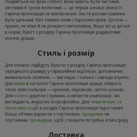
Подивіться на зрізи стебел: вони мають бути чистими,
світлими й трохи вологими — це перша ознака свіжості.
Гаряча пропозиція не виключення. Листя рослин повинне
бути щільним, без темних плям і підсохлих країв. Бутони —
пружні, не м’які й не розкриті наполовину. Якщо всі ці деталі
в нормі, букет з розділу Гаряча пропозиція радуватиме
значно довше.
Стиль і розмір
Для коханої підійдуть букети з розділу Гаряча пропозиція
середнього розміру у гармонійних відтінках, доповнених
мінімальною зеленню — виглядає стильно і завжди влучно.
Для
мами
в каталозі Гаряча пропозиція краще обирати
теплі, м’які кольори — кремові, персикові, світло-рожеві.
Для
колеги
доречні стримані, компактні композиції, які
виглядають акуратно й професійно. Для
тематичних та
святкових подій
в розділі Гаряча пропозиція підготовані
більш об’ємні варіанти з гортензією,
орхідеями
чи
сортовими
трояндами
, щоб створити потрібну атмосферу
Доставка