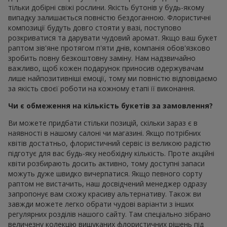
тільки добірні свіжі рослини. Якість бутонів у будь-якому
випадку залишається повністю бездоганною. Флористичні
композиції будуть довго стояти у вазі, поступово
розкриватися та дарувати чудовий аромат. Якщо ваш букет
раптом зів'яне протягом п'яти днів, компанія обов'язково
зробить повну безкоштовну заміну. Нам надзвичайно
важливо, щоб кожен подарунок приносив одержувачам
лише найпозитивніші емоції, тому ми повністю відповідаємо
за якість своєї роботи на кожному етапі її виконання.
Чи є обмеження на кількість букетів за замовлення?
Ви можете придбати стільки позицій, скільки зараз є в
наявності в нашому салоні чи магазині. Якщо потрібних
квітів достатньо, флористичний сервіс із великою радістю
підготує для вас будь-яку необхідну кількість. Проте акційні
квіти розбирають досить активно, тому доступні запаси
можуть дуже швидко вичерпатися. Якщо певного сорту
раптом не вистачить, наш досвідчений менеджер одразу
запропонує вам схожу красиву альтернативу. Також ви
завжди можете легко обрати чудові варіанти з інших
регулярних розділів нашого сайту. Там спеціально зібрано
величезну колекцію вишуканих флористичних рішень під