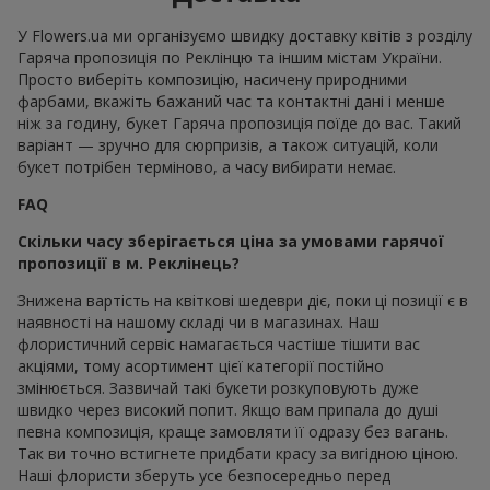
У Flowers.ua ми організуємо швидку доставку квітів з розділу
Гаряча пропозиція по Реклінцю та іншим містам України.
Просто виберіть композицію, насичену природними
фарбами, вкажіть бажаний час та контактні дані і менше
ніж за годину, букет Гаряча пропозиція поїде до вас. Такий
варіант — зручно для сюрпризів, а також ситуацій, коли
букет потрібен терміново, а часу вибирати немає.
FAQ
Скільки часу зберігається ціна за умовами гарячої
пропозиції в м. Реклінець?
Знижена вартість на квіткові шедеври діє, поки ці позиції є в
наявності на нашому складі чи в магазинах. Наш
флористичний сервіс намагається частіше тішити вас
акціями, тому асортимент цієї категорії постійно
змінюється. Зазвичай такі букети розкуповують дуже
швидко через високий попит. Якщо вам припала до душі
певна композиція, краще замовляти її одразу без вагань.
Так ви точно встигнете придбати красу за вигідною ціною.
Наші флористи зберуть усе безпосередньо перед