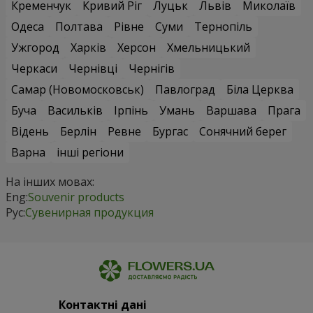
Кременчук
Кривий Ріг
Луцьк
Львів
Миколаїв
Одеса
Полтава
Рівне
Суми
Тернопіль
Ужгород
Харків
Херсон
Хмельницький
Черкаси
Чернівці
Чернігів
Самар (Новомосковськ)
Павлоград
Біла Церква
Буча
Васильків
Ірпінь
Умань
Варшава
Прага
Відень
Берлін
Ревне
Бургас
Сонячний берег
Варна
інші регіони
На інших мовах:
Eng:
Souvenir products
Рус:
Сувенирная продукция
Контактні дані