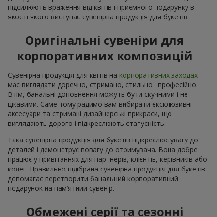
підсилюють враження від квітів і приємного подарунку в
якості якого виступає сувенірна продукція для букетів.
Оригінальні сувеніри для
корпоративних композицій
Сувенірна продукція для квітів на
корпоративних заходах
має виглядати доречно, стримано, стильно і професійно.
Втім, банальні доповнення можуть бути скучними і не
цікавими. Саме тому радимо вам вибирати ексклюзивні
аксесуари та стримані дизайнерські прикраси, що
виглядають дорого і підкреслюють статусність.
Така сувенірна продукція для букетів підкреслює увагу до
деталей і демонструє повагу до отримувача. Вона добре
працює у привітаннях для партнерів, клієнтів, керівників або
колег. Правильно підібрана сувенірна продукція для букетів
допомагає перетворити банальний корпоративний
подарунок на пам’ятний сувенір.
Обмежені серії та сезонні