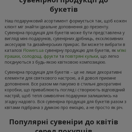
букетів
Наш подарунковий асортимент формується так, щоб кожен
клієнт міг знайти ідеальне доповнення до презенту.
Сувенірна продукція для букетів може бути представлена у
вигляді міні-подарунків, сувенірних дрібниць, ексклюзивних
аксесуарів та дизайнерських прикрас. Ви можете вибрати в
каталозі
Flowers.ua
cувенірну продукцію для букетів, як
м’які
іграшки
,
солодощі
,
фрукти
та
повітряні кульки
, що легко
поєднуються з будь-якою квітковою композицією.
Сувенірна продукція для букетів – це не лише декоративні
елементи для святкового настрою, а й доволі приємне
доповнення. Все разом ми пакуємо в стильні декоративні
коробки, що приваблюють погляд і створюють відповідний
настрій, щоб теплі символічні подарунки залишились на
згадку надовго. Вся сувенірна продукція для букетів разом з
квітами підібрана з думкою про емоцію, а не просто як річ.
Популярні сувеніри до квітів
серед покупців