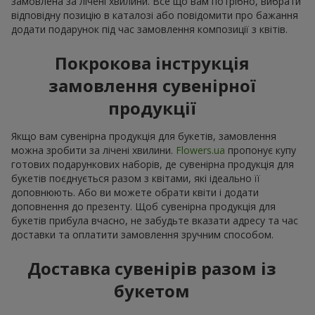
замовлена за лічені хвилини. Все що вам потрібно, вибрати
відповідну позицію в каталозі або повідомити про бажання
додати подарунок під час замовлення композиції з квітів.
Покрокова інструкція
замовлення сувенірної
продукції
Якщо вам сувенірна продукція для букетів, замовлення
можна зробити за лічені хвилини.
Flowers.ua
пропонує купу
готових подарункових наборів, де сувенірна продукція для
букетів поєднується разом з квітами, які ідеально її
доповнюють. Або ви можете обрати квіти і додати
доповнення до презенту. Щоб сувенірна продукція для
букетів прибула вчасно, не забудьте вказати адресу та час
доставки та оплатити замовлення зручним способом.
Доставка сувенірів разом із
букетом