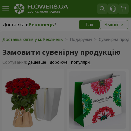
Доставка в
Реклінець
?
Так
Змінити
Доставка в
Реклінець
|
1115 грн
Доставка квітів у м. Реклінець
> Подарунки > Сувенірна проду
Замовити сувенірну продукцію
Сортування:
дешевше
дорожче
популярні