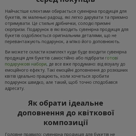
Найчастіше клієнтами обирається сувенірна продукція для
букетів, як маленькі радощі, які легко дарувати та приємно
отримувати. Це стильні дрібнички, солодкі приємні
сюрпризи. Подарунок в які входить сувенірна продукція для
букетів оздоблюється оригінальним деталями, що не
перевантажують подарунок, а м’яко його доповнюють.
Ви можете скласти комплект куди буде входити сувенірна
продукція для букетів самостійно або підібрати
готові
подарункові набори
, де все вже продумано: від візуалу до
емоційного ефекту. Такі емоційні доповнення до розкішних
квітів ідеально працюють, коли хочеться зробити
подарунок швидко, але такий, щоб точно сподобався
адресату.
Як обрати ідеальне
доповнення до квіткової
композиції
Головне правило: сувенірна продукція для букетів не