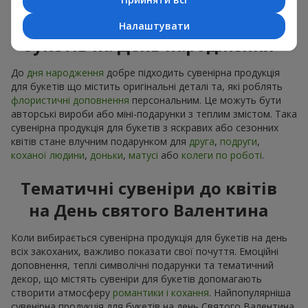
Сувенірна продукція до
Налаштувати
букетів на День народження
До
дня народження
добре підходить сувенірна продукція
для букетів що містить оригінальні деталі та, які роблять
флористичні доповнення
персональним. Це можуть бути
авторські вироби або міні-подарунки з теплим змістом. Така
сувенірна продукція для букетів з яскравих або сезонних
квітів стане влучним подарунком для
друга
,
подруги
,
коханої людини
,
доньки
,
матусі
або
колеги по роботі
.
Тематичні сувеніри до квітів
на День святого Валентина
Коли вибирається сувенірна продукція для букетів на день
всіх закоханих, важливо показати свої почуття. Емоційні
доповнення, теплі символічні подарунки та тематичний
декор, що містять сувеніри для букетів допомагають
створити атмосферу
романтики і кохання
. Найпопулярніша
сувенірна продукція для букетів на день Святого Валентина