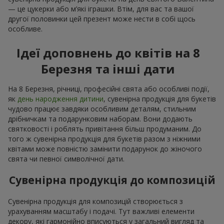
— це цукерки або м’які іграшки. Втім, для вас та вашої
другої половинки цей презент може нести в собі щось
особливе.
Ідеї доповнень до квітів на 8
Березня та інші дати
На 8 Березня, річниці, професійні свята або особливі події,
як
день народження дитини
, сувенірна продукція для букетів
чудово працює завдяки особливим деталям, стильним
дрібничкам та подарунковим наборам. Вони додають
святковості і роблять привітання більш продуманим. До
того ж сувенірна продукція для букетів разом з ніжними
квітами може повністю замінити подарунок до жіночого
свята чи певної символічної дати.
Сувенірна продукція до композицій
Сувенірна продукція для композицій створюється з
урахуванням масштабу і подачі. Тут важливі елементи
декору, які гармонійно вписуються у загальний вигляд та