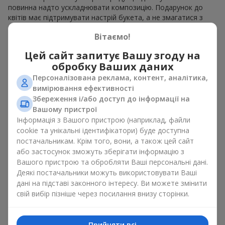
повинна надто ускладнювати композицію. Подарунок до
квітів має підтримувати настрій букета, а не змагатися з
ним. Для ніжних композицій підійде сувенірна продукція для
Вітаємо!
букетів, як легкі символічні додатки та легкі елементи
декору. Це може бути
тортик
або
маленька м’яка іграшка
.
Цей сайт запитує Вашу згоду на
Для яскравих є сенс використати більш сміливі додаткові
обробку Ваших даних
акценти, як вишукані
цукерки
чи дорогі сувеніри.
Персоналізована реклама, контент, аналітика,
Сувенірна продукція для букетів повинна вибиратись,
вимірювання ефективності
враховуючи й привід, і людину, якій адресований подарунок.
Збереження і/або доступ до інформації на
Якщо сумніваєтесь, яка сувенірна продукція для букетів вам
Вашому пристрої
потрібна — обирайте універсальні маленькі приємності,
Інформація з Вашого пристрою (наприклад, файли
широкий вибір яких знайдеться у нашому каталозі.
cookie та унікальні ідентифікатори) буде доступна
постачальникам. Крім того, вони, а також цей сайт
Сувеніри до букетів на різні свята
або застосунок зможуть зберігати інформацію з
Вашого пристрою та обробляти Ваші персональні дані.
Свято задає настрій, а сувенірна продукція для букетів його
Деякі постачальники можуть використовувати Ваші
підкреслює. Саме тому сувеніри для квітів часто обирають з
дані на підставі законного інтересу. Ви можете змінити
урахуванням дати та події. В нашому асортименті
свій вибір пізніше через посилання внизу сторінки.
знайдеться сувенірна продукція для букетів, що підійде до
будь-якого свята і може бути розрахована на будь-який
бюджет.
Прийняти всі