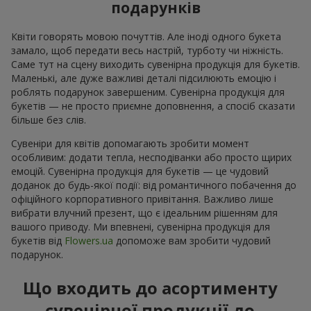
подарунків
Квіти говорять мовою почуттів. Але іноді одного букета
замало, щоб передати весь настрій, турботу чи ніжність.
Саме тут на сцену виходить сувенірна продукція для букетів.
Маленькі, але дуже важливі деталі підсилюють емоцію і
роблять подарунок завершеним. Сувенірна продукція для
букетів — не просто приємне доповнення, а спосіб сказати
більше без слів.
Сувеніри для квітів допомагають зробити момент
особливим: додати тепла, несподіванки або просто щирих
емоцій. Сувенірна продукція для букетів — це чудовий
доданок до будь-якої події: від романтичного побачення до
офіційного корпоративного привітання. Важливо лише
вибрати влучний презент, що є ідеальним рішенням для
вашого приводу. Ми впевнені, сувенірна продукція для
букетів від
Flowers.ua
допоможе вам зробити чудовий
подарунок.
Що входить до асортименту
сувенірної продукції до