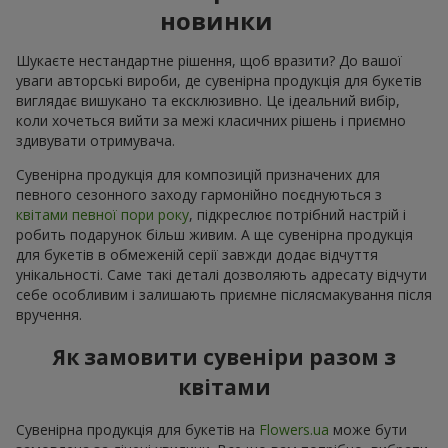
новинки
Шукаєте нестандартне рішення, щоб вразити? До вашої
уваги авторські вироби, де сувенірна продукція для букетів
виглядає вишукано та ексклюзивно. Це ідеальний вибір,
коли хочеться вийти за межі класичних рішень і приємно
здивувати отримувача.
Сувенірна продукція для композицій призначених для
певного сезонного заходу гармонійно поєднуються з
квітами певної пори року
, підкреслює потрібний настрій і
робить подарунок більш живим. А ще сувенірна продукція
для букетів в обмеженій серії завжди додає відчуття
унікальності. Саме такі деталі дозволяють адресату відчути
себе особливим і залишають приємне післясмакування після
вручення.
Як замовити сувеніри разом з
квітами
Сувенірна продукція для букетів на
Flowers.ua
може бути