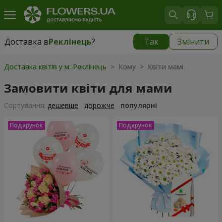
Доставка в
Реклінець
?
Так
Змінити
Доставка в
Реклінець
|
1115 грн
Доставка квітів у м. Реклінець
> Кому > Квіти мамі
Замовити квіти для мами
Сортування:
дешевше
дорожче
популярні