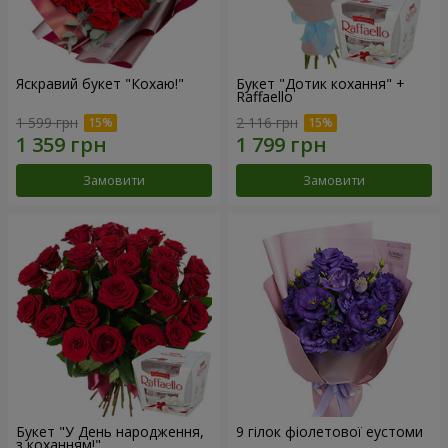
Яскравий букет "Кохаю!"
Букет "Дотик кохання" +
Raffaello
1 599 грн
2 116 грн
Замовити
Замовити
Букет "У День народження,
9 гілок фіолетової еустоми
з коханням!"