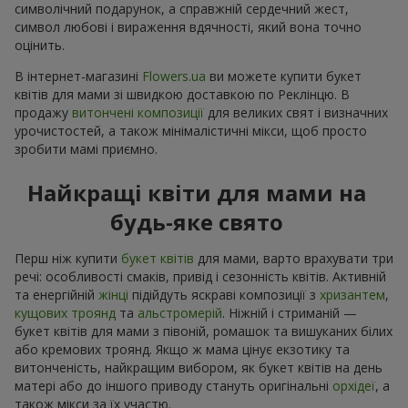
символічний подарунок, а справжній сердечний жест,
символ любові і вираження вдячності, який вона точно
оцінить.
В інтернет-магазині
Flowers.ua
ви можете купити букет
квітів для мами зі швидкою доставкою по Реклінцю. В
продажу
витончені композиції
для великих свят і визначних
урочистостей, а також мінімалістичні мікси, щоб просто
зробити мамі приємно.
Найкращі квіти для мами на
будь-яке свято
Перш ніж купити
букет квітів
для мами, варто врахувати три
речі: особливості смаків, привід і сезонність квітів. Активній
та енергійній
жінці
підійдуть яскраві композиції з
хризантем
,
кущових троянд
та
альстромерій
. Ніжній і стриманій —
букет квітів для мами з півоній, ромашок та вишуканих білих
або кремових троянд. Якщо ж мама цінує екзотику та
витонченість, найкращим вибором, як букет квітів на день
матері або до іншого приводу стануть оригінальні
орхідеї
, а
також мікси за їх участю.