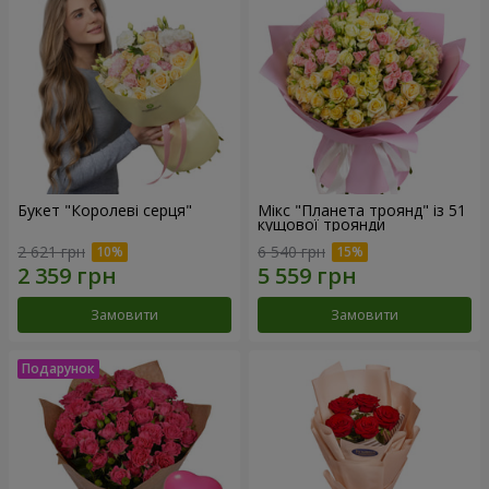
Букет "Королеві серця"
Мікс "Планета троянд" із 51
кущової троянди
2 621 грн
6 540 грн
Замовити
Замовити