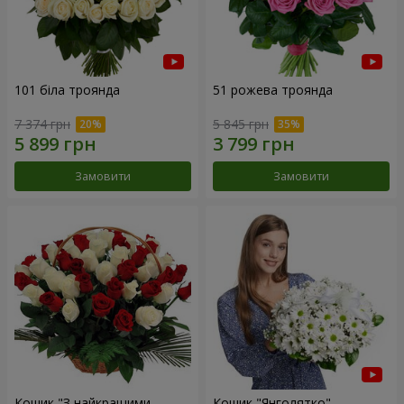
101 біла троянда
51 рожева троянда
7 374 грн
5 845 грн
Замовити
Замовити
Кошик "З найкращими
Кошик "Янголятко"