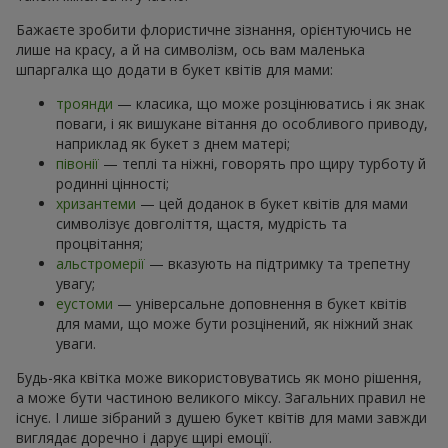
Бажаєте зробити флористичне зізнання, орієнтуючись не
лише на красу, а й на символізм, ось вам маленька
шпаргалка що додати в букет квітів для мами:
троянди
— класика, що може розцінюватись і як знак
поваги, і як вишукане вітання до особливого приводу,
наприклад як букет з днем матері;
півонії
— теплі та ніжні, говорять про щиру турботу й
родинні цінності;
хризантеми
— цей доданок в букет квітів для мами
символізує довголіття, щастя, мудрість та
процвітання;
альстромерії
— вказують на підтримку та трепетну
увагу;
еустоми
— універсальне доповнення в букет квітів
для мами, що може бути розцінений, як ніжний знак
уваги.
Будь-яка квітка може використовуватись як моно рішення,
а може бути частиною великого міксу. Загальних правил не
існує. І лише зібраний з душею букет квітів для мами завжди
виглядає доречно і дарує щирі емоції.