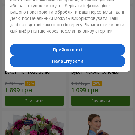
або застосунок зможуть зберігати інформацію з
Вашого пристрою та обробляти Ваші персональні дані.
Деякі постачальники можуть використовувати Ваші
дані на підставі законного інтересу. Ви можете змінити
свій вибір пізніше через посилання внизу сторінки.
Прийняти всі
Налаштувати
Букет "Квіткове Selfie!"
Букет "Яскраві сонечка!"
2 234 грн
1 374 грн
Замовити
Замовити