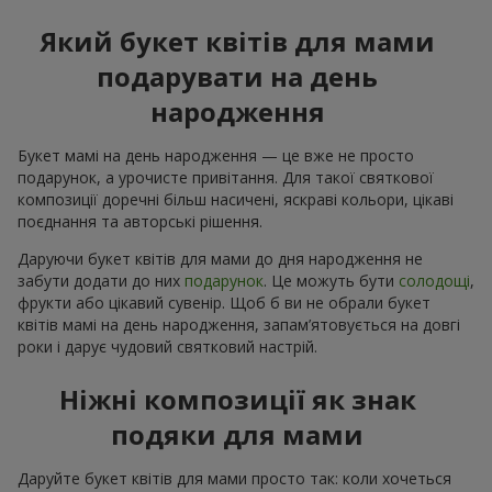
Який букет квітів для мами
подарувати на день
народження
Букет мамі на день народження — це вже не просто
подарунок, а урочисте привітання. Для такої святкової
композиції доречні більш насичені, яскраві кольори, цікаві
поєднання та авторські рішення.
Даруючи букет квітів для мами до дня народження не
забути додати до них
подарунок
. Це можуть бути
солодощі
,
фрукти або цікавий сувенір. Щоб б ви не обрали букет
квітів мамі на день народження, запам’ятовується на довгі
роки і дарує чудовий святковий настрій.
Ніжні композиції як знак
подяки для мами
Даруйте букет квітів для мами просто так: коли хочеться