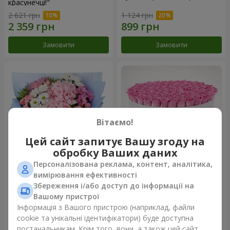
красунечці!"
2 621 грн
1 124 грн
Замовити
Замовити
Вітаємо!
Цей сайт запитує Вашу згоду на
обробку Ваших даних
Персоналізована реклама, контент, аналітика,
Романтичний букет
Квіти в коробці "101 рожева
вимірювання ефективності
"Небеса"
троянда"
Збереження і/або доступ до інформації на
1 999 грн
10 941 грн
Вашому пристрої
Інформація з Вашого пристрою (наприклад, файли
cookie та унікальні ідентифікатори) буде доступна
Замовити
Замовити
постачальникам. Крім того, вони, а також цей сайт