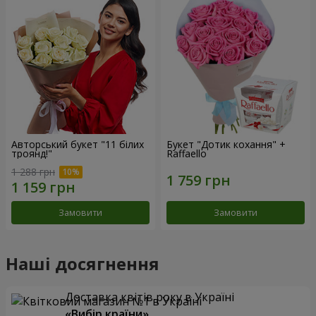
Авторський букет "11 білих
Букет "Дотик кохання" +
троянд!"
Raffaello
1 288 грн
Замовити
Замовити
Наші досягнення
Доставка квітів року в Україні
«Вибір країни»