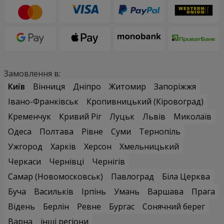
Замовлення в:
Київ
Вінниця
Дніпро
Житомир
Запоріжжя
Івано-Франківськ
Кропивницький (Кіровоград)
Кременчук
Кривий Ріг
Луцьк
Львів
Миколаїв
Одеса
Полтава
Рівне
Суми
Тернопіль
Ужгород
Харків
Херсон
Хмельницький
Черкаси
Чернівці
Чернігів
Самар (Новомосковськ)
Павлоград
Біла Церква
Буча
Васильків
Ірпінь
Умань
Варшава
Прага
Відень
Берлін
Ревне
Бургас
Сонячний берег
Варна
інші регіони