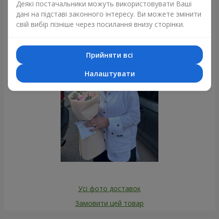
Деякі постачальники можуть використовувати Ваші
Фотогалерея
дані на підставі законного інтересу. Ви можете змінити
свій вибір пізніше через посилання внизу сторінки.
Прийняти всі
Налаштувати
Усі фото доставок
Замовити цей товар