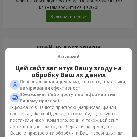
Залиште свій відгук про товар. Це допоможе іншим
клієнтам зробити свій вибір!
Залишити відгук
Щойно доставили
Вітаємо!
Цей сайт запитує Вашу згоду на
обробку Ваших даних
Персоналізована реклама, контент, аналітика,
вимірювання ефективності
Збереження і/або доступ до інформації на
Вашому пристрої
Інформація з Вашого пристрою (наприклад, файли
cookie та унікальні ідентифікатори) буде доступна
постачальникам. Крім того, вони, а також цей сайт
Букет "Chiffon"
або застосунок зможуть зберігати інформацію з
Луцьк
Вашого пристрою та обробляти Ваші персональні дані.