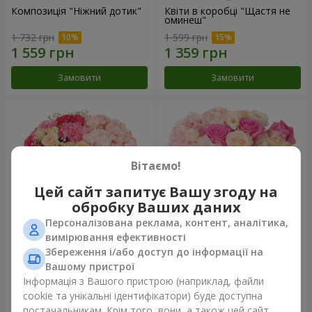
Композиція "Ніжний дотик"
Квіти в коробці "Щастя не
оминеш"
1 732 грн
1 599 грн
Замовити
Замовити
Вітаємо!
Цей сайт запитує Вашу згоду на
обробку Ваших даних
Персоналізована реклама, контент, аналітика,
вимірювання ефективності
Збереження і/або доступ до інформації на
Квіти в коробці "Соломія"
Композиція "Barbie"
Вашому пристрої
2 066 грн
2 479 грн
Інформація з Вашого пристрою (наприклад, файли
cookie та унікальні ідентифікатори) буде доступна
постачальникам. Крім того, вони, а також цей сайт