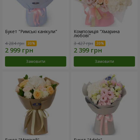
Букет "Римські канікули"
Композиція "Хмарина
любові"
4 284 грн
3 427 грн
Замовити
Замовити
Букет "Мерікей"
Букет "Adele"