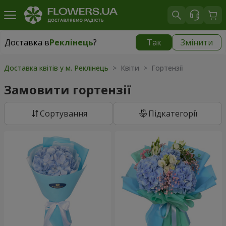
Доставка в
Реклінець
?
Так
Змінити
Доставка в
Реклінець
|
1115 грн
Доставка квітів у м. Реклінець
> Квіти > Гортензії
Замовити гортензії
Сортування
Підкатегорії