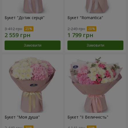
Букет "Дотик серця"
Букет "Romantica"
3 412 грн
2 249 грн
Замовити
Замовити
Букет "Моя душа"
Букет "Її Величність"
2 449 грн
4 141 грн