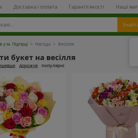
a
Доставка і оплата
Гарантії якості
Наші ма
Знайт
в у м. Підгірці
> Нагода > Весілля
и букет на весілля
ешевше
дорожче
популярні