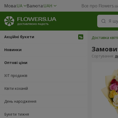
Мова:
UA
Валюта:
UAH
Все про Flowers.u
Акційні букети
Доставка квіті
Замовит
Новинки
Сортування:
д
Оптові ціни
ХІТ продажів
Квіти коханій
День народження
Букети тижня