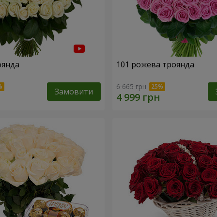
оянда
101 рожева троянда
6 665 грн
Замовити