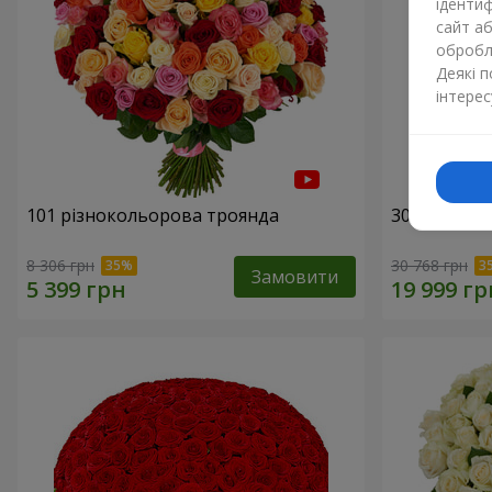
ідентиф
сайт а
обробля
Деякі 
інтерес
101 різнокольорова троянда
301 червон
8 306 грн
30 768 грн
Замовити