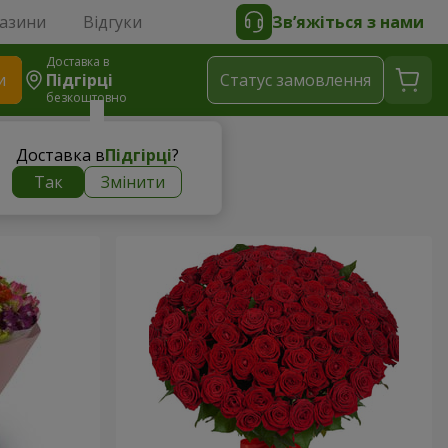
газини
Відгуки
Зв’яжіться з нами
Доставка в
и
Підгірці
Статус замовлення
безкоштовно
Доставка в
Підгірці
?
Так
Змінити