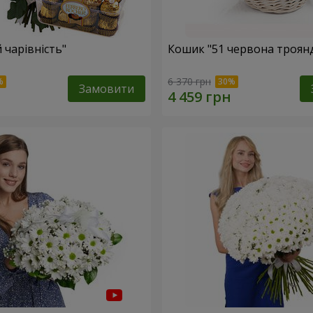
 чарівність"
Кошик "51 червона троян
6 370 грн
Замовити