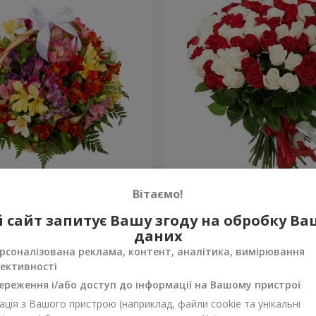
тромерій "Акварель"
101 червона і біла троянд
Вітаємо!
6 332 грн
 сайт запитує Вашу згоду на обробку В
Замовити
даних
рсоналізована реклама, контент, аналітика, вимірювання
ективності
ереження і/або доступ до інформації на Вашому пристрої
ція з Вашого пристрою (наприклад, файли cookie та унікальні