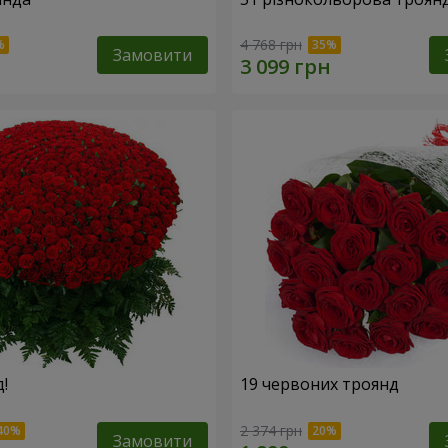
4 768 грн
Замовити
!
19 червоних троянд
2 374 грн
Замовити