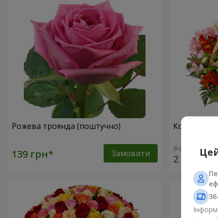
Рожева троянда (поштучно)
Кошик альс
3 293 грн
Цей
Замовити
Пе
еф
Зб
Інформа