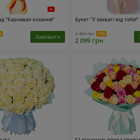
нд "Карнавал кохання"
Букет "У захваті від тебе!"
2 469 грн
Замовити
янда
51 різнокольорова троян