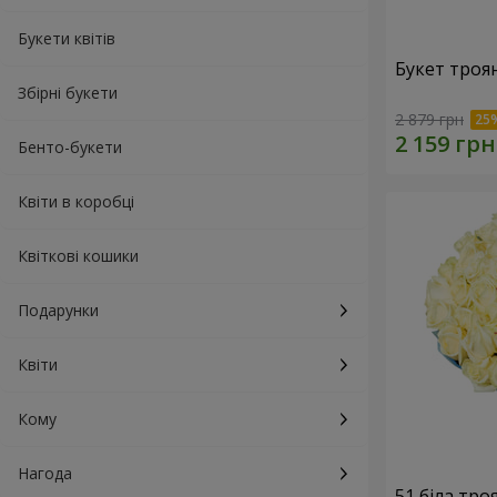
Букети квітів
Букет троя
Збірні букети
2 879 грн
Бенто-букети
Квіти в коробці
Квіткові кошики
Подарунки
Квіти
Кому
Нагода
51 біла тро