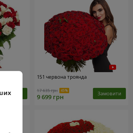
а
151 червона троянда
17 635 грн
аших
Замовити
Замовити