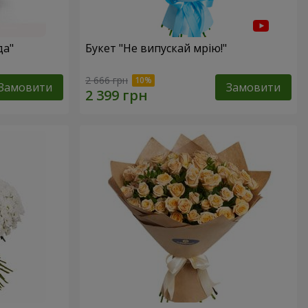
да"
Букет "Не випускай мрію!"
2 666 грн
Замовити
Замовити