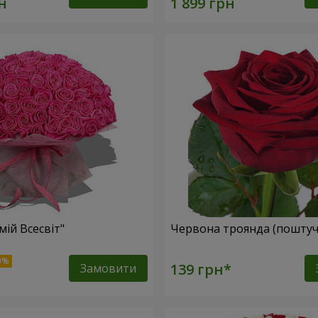
мій Всесвіт"
Червона троянда (поштуч
Замовити