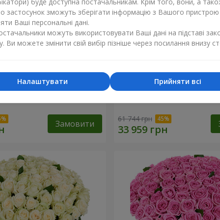
ікатори) буде доступна постачальникам. Крім того, вони, а тако
бо застосунок зможуть зберігати інформацію з Вашого пристрою
ти Ваші персональні дані.
постачальники можуть використовувати Ваші дані на підставі зак
у. Ви можете змінити свій вибір пізніше через посилання внизу ст
Налаштувати
Прийняти всі
а троянда
501 червона троянда
61 744 грн
Замовити