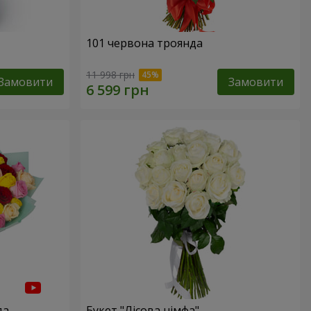
101 червона троянда
11 998 грн
Замовити
Замовити
да
Букет "Лісова німфа"