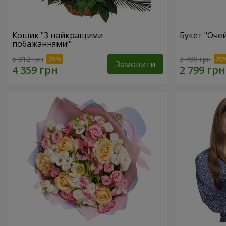
Кошик "З найкращими
Букет "Очей
побажаннями!"
5 812 грн
3 499 грн
Замовити