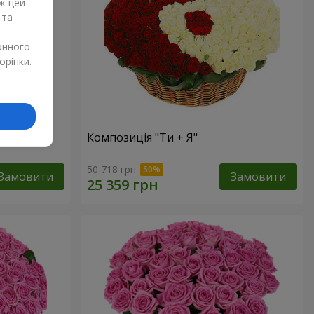
ж цей
 та
онного
орінки.
Композиція "Ти + Я"
50 718 грн
Замовити
Замовити