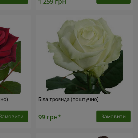
но)
Біла троянда (поштучно)
Замовити
Замовити