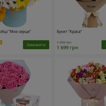
обці "Моє серце"
Букет "Краса"
1 888 грн
Замовити