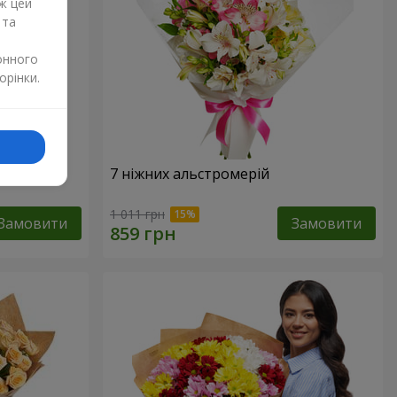
ж цей
 та
онного
орінки.
7 ніжних альстромерій
1 011 грн
Замовити
Замовити