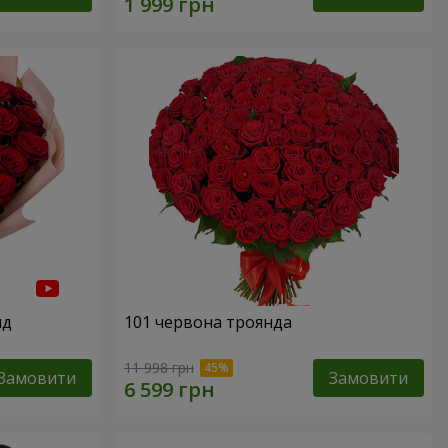
нд
101 червона троянда
11 998 грн
Замовити
Замовити