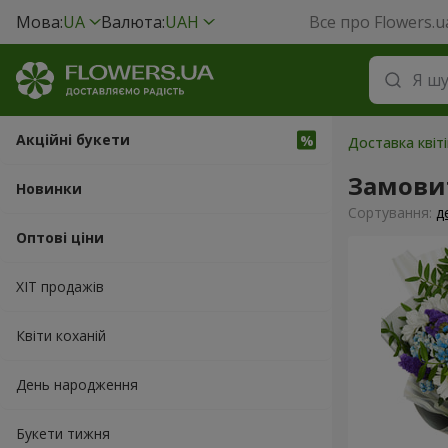
Мова:
UA
Валюта:
UAH
Все про Flowers.u
Акційні букети
Доставка квіті
Замови
Новинки
Сортування:
д
Оптові ціни
ХІТ продажів
Квіти коханій
День народження
Букети тижня