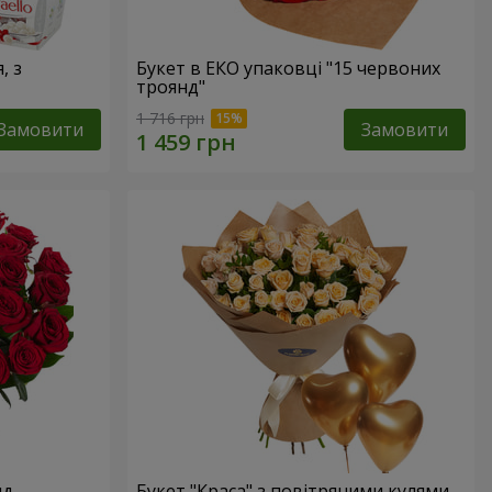
, з
Букет в ЕКО упаковці "15 червоних
троянд"
1 716 грн
Замовити
Замовити
нд
Букет "Краса" з повітряними кулями