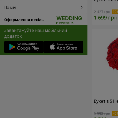
По ціні
2 427 грн
Оформлення весіль
Завантажуйте наш мобільний
додаток
Букет з 51
5 998 грн