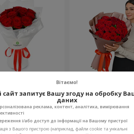
з 11 червоних троянд
Букет в упаковці "21 чер
Вітаємо!
троянда!"
2 624 грн
 сайт запитує Вашу згоду на обробку В
Замовити
даних
рсоналізована реклама, контент, аналітика, вимірювання
ективності
ереження і/або доступ до інформації на Вашому пристрої
ція з Вашого пристрою (наприклад, файли cookie та унікальні