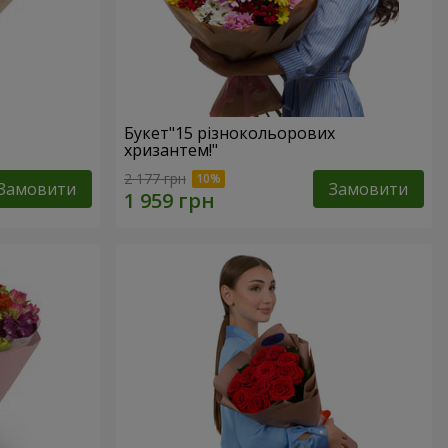
Букет"15 різнокольорових
хризантем!"
2 177 грн
Замовити
Замовити