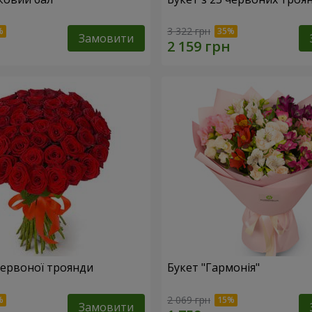
3 322 грн
Замовити
 червоної троянди
Букет "Гармонія"
2 069 грн
Замовити