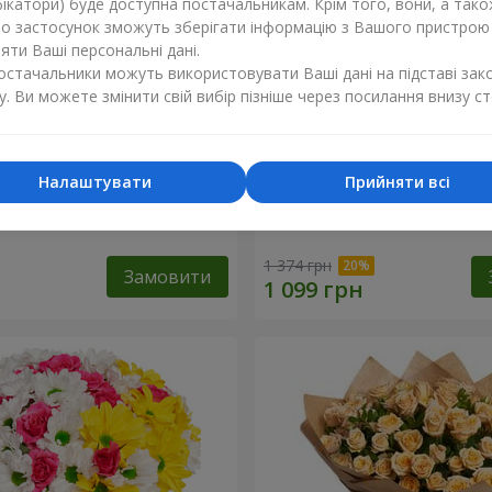
ікатори) буде доступна постачальникам. Крім того, вони, а тако
бо застосунок зможуть зберігати інформацію з Вашого пристрою
ти Ваші персональні дані.
постачальники можуть використовувати Ваші дані на підставі зак
у. Ви можете змінити свій вибір пізніше через посилання внизу ст
Налаштувати
Прийняти всі
 кремової троянди
Букет "Яскраві сонечка!"
1 374 грн
Замовити