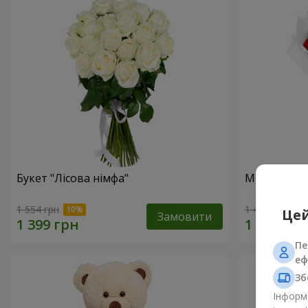
Букет "Лісова німфа"
Монобукет 
1 554 грн
1 499 грн
Цей
Замовити
Пе
еф
Зб
Інформа