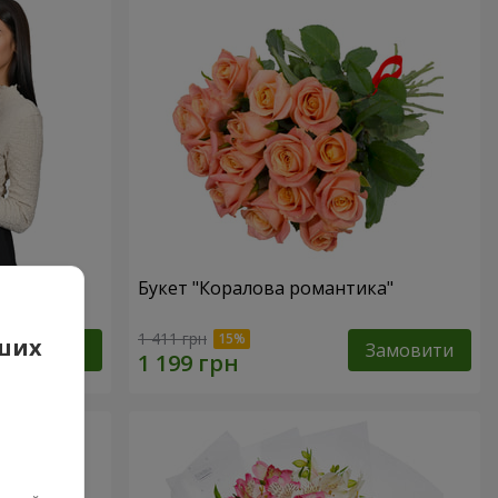
вона
Букет "Коралова романтика"
1 411 грн
аших
Замовити
Замовити