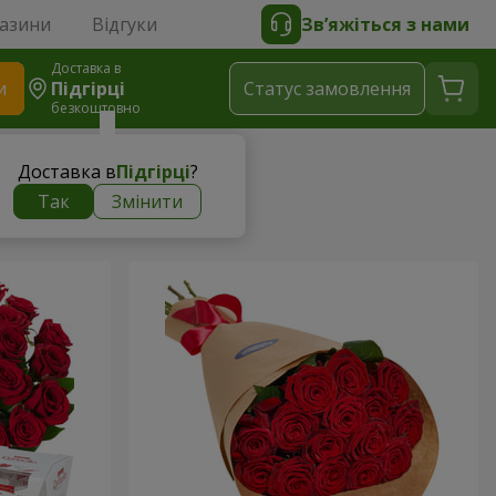
газини
Відгуки
Зв’яжіться з нами
Доставка в
и
Підгірці
Статус замовлення
безкоштовно
Доставка в
Підгірці
?
Так
Змінити