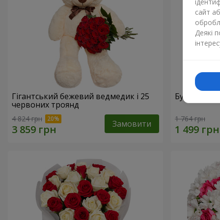
ідентиф
сайт а
обробля
Деякі 
інтерес
Гігантський бежевий ведмедик і 25
Букет з 21
червоних троянд
4 824 грн
1 764 грн
Замовити