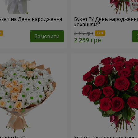
укет на День народження
Букет "У День народження
коханням!"
3 475 грн
Замовити
ковий бал"
Букет з 25 червоних троя