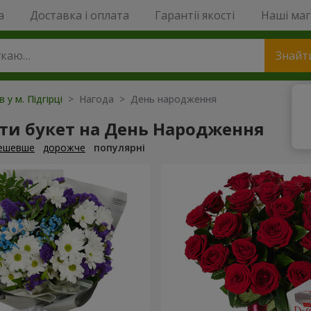
a
Доставка і оплата
Гарантії якості
Наші ма
Знайт
в у м. Підгірці
> Нагода > День народження
ти букет на День Народження
ешевше
дорожче
популярні