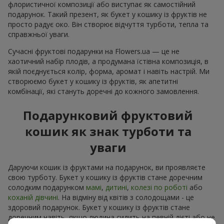
флористичної композиції або виступає як самостійний
подарунок. Такий презент, як букет у кошику із фруктів не
просто радує око. Він створює відчуття турботи, тепла та
справжньої уваги.
Сучасні фруктові подарунки на Flowers.ua — це не
хаотичний набір плодів, а продумана їстівна композиція, в
якій поєднується колір, форма, аромат і навіть настрій. Ми
створюємо букет у кошику із фруктів, як апетитні
комбінації, які стануть доречні до кожного замовлення.
Подарунковий фруктовий
кошик як знак турботи та
уваги
Даруючи кошик із фруктами на подарунок, ви проявляєте
свою турботу. Букет у кошику із фруктів стане доречним
солодким подарунком
мамі
,
дитині
,
колезі по роботі
або
коханій дівчині
. На відміну від квітів з солодощами - це
здоровий подарунок. Букет у кошику із фруктів стане
доречним навіть, якщо людина сидить на певній дієті або не