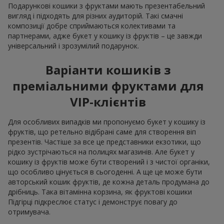
Подарункові кошики з фруктами мають презентабельний
вигляд і підходять для різних аудиторій. Такі смачні
композиції добре сприймаються колективами та
партнерами, адже букет у кошику із фруктів – це завжди
універсальний і зрозумілий подарунок.
Варіанти кошиків з
преміальними фруктами для
VIP-клієнтів
Для особливих випадків ми пропонуємо букет у кошику із
фруктів, що ретельно відібрані саме для створення віп
презентів. Частіше за все це представники екзотики, що
рідко зустрічаються на полицях магазинів. Але букет у
кошику із фруктів може бути створений і з чистої органіки,
що особливо цінується в сьогоденні. А ще це може бути
авторський кошик фруктів, де кожна деталь продумана до
дрібниць. Така вітамінна корзина, як фруктові кошики
Підгірці підкреслює статус і демонструє повагу до
отримувача.