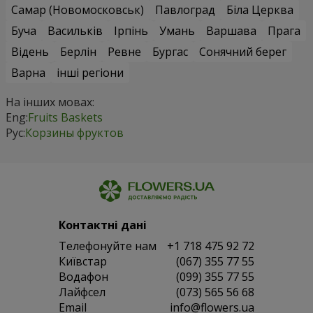
Самар (Новомосковськ)
Павлоград
Біла Церква
Буча
Васильків
Ірпінь
Умань
Варшава
Прага
Відень
Берлін
Ревне
Бургас
Сонячний берег
Варна
інші регіони
На інших мовах:
Eng:
Fruits Baskets
Рус:
Корзины фруктов
Контактні дані
Телефонуйте нам
+1 718 475 92 72
Київстар
(067) 355 77 55
Водафон
(099) 355 77 55
Лайфсел
(073) 565 56 68
Email
info@flowers.ua