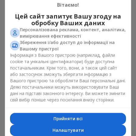
споживає цукор з особистих причин. Підійде і жінкам, і
Вітаємо!
чоловікам
.
Цей сайт запитує Вашу згоду на
У кожному кошику — ароматні плоди, зібрані в гармонійний
обробку Ваших даних
плодовий мікс. Букет у кошику із фруктів може являти
Персоналізована реклама, контент, аналітика,
собою вишукану солодку корзинку або стриманий еко-набір
вимірювання ефективності
із сезонних фруктів. Букет у кошику із фруктів, як
Збереження і/або доступ до інформації на
натуральний комплімент завжди виглядає доречно і
до дня
Вашому пристрої
народження
, і
до народження дитини
і до певної
бізнес-
події
.
Інформація з Вашого пристрою (наприклад, файли
cookie та унікальні ідентифікатори) буде доступна
Ідеї для оформлення кошика
постачальникам. Крім того, вони, а також цей сайт
або застосунок зможуть зберігати інформацію з
фруктів у подарунок
Вашого пристрою та обробляти Ваші персональні дані.
Деякі постачальники можуть використовувати Ваші
Емоційне забарвлення, яке несе букет у кошику із фруктів
дані на підставі законного інтересу. Ви можете змінити
залежить від оформлення. Воно має значення не менше,
свій вибір пізніше через посилання внизу сторінки.
ніж вміст. Саме святкове оформлення перетворює
звичайний букет у кошику із фруктів на гастрономічний
подарунок. Ми у компанії
Flowers.ua
завжди дотримуємося
Прийняти всі
побажань клієнта, створюючи декор. При формуванні
композиції букет у кошику із фруктів використовуються
Налаштувати
натуральні матеріали, продумана упаковка смаку, і звісно