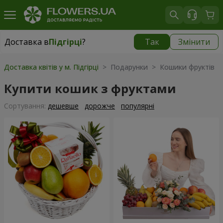
Доставка в
Підгірці
?
Так
Змінити
Доставка в
Підгірці
|
безкоштовно
Доставка квітів у м. Підгірці
> Подарунки > Кошики фруктів
Купити кошик з фруктами
Сортування:
дешевше
дорожче
популярні