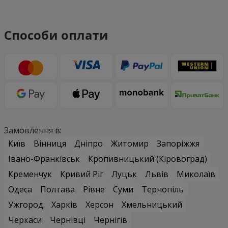
Способи оплати
Замовлення в:
Київ
Вінниця
Дніпро
Житомир
Запоріжжя
Івано-Франківськ
Кропивницький (Кіровоград)
Кременчук
Кривий Ріг
Луцьк
Львів
Миколаїв
Одеса
Полтава
Рівне
Суми
Тернопіль
Ужгород
Харків
Херсон
Хмельницький
Черкаси
Чернівці
Чернігів