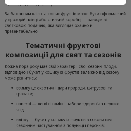
відповідні до події декоративні елементи.
За бажанням клієнта кошик фруктів може бути оформлений
у прозорій плівці або стильній коробці — завжди зі
святковою подачею, яка виглядає охайно й
презентабельно.
Тематичні фруктові
композиції для свят та сезонів
Кожна пора року має свій характер і свої сезонні плоди,
відповідно і букет у кошику із фруктів залежно від сезону
може різнитись:
взимку це екзотичні дари природи, цитрусові та
гранати;
навесні — легкі вітамінні набори здоров’я з перших
ягід;
влітку — букет у кошику із фруктів з соковитим
сезонним частуванням з полуниці і персиків;