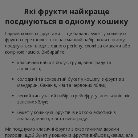
Які фрукти найкраще
поєднуються в одному кошику
Гарний кошик із фруктами — це баланс. Букет у кошику із
фруктів перетворюється на смачний набір, коли в ньому
поєднуються плоди з одного регіону, схожі за смаками або
колірною гамою. Вибирайте:
класичний набір з яблук, груші, винограду та
апельсинів;
солодкий та соковитий букет у кошику із фруктів з
мандарин, бананів, ківі та червоних яблук;
легкий кислуватий набір з грейпфруту, апельсинів, ківі,
зелених яблук;
букет у кошику із фруктів із ноткою екзотики з
ананасу, манго, ківі та винограду.
Ми поєднуємо класичні фрукти з екзотичними дарами
природи, щоб букет у кошику із фруктів вийшов цікавим, але