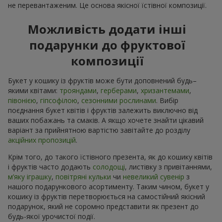
не перевантаженим. Це основа якісної їстівної композиції.
Можливість додати інші
подарунки до фруктової
композиції
Букет у кошику із фруктів може бути доповнений будь–
якими квітами:
трояндами
,
герберами
,
хризантемами
,
півонією
,
гіпсофілою
,
сезонними рослинами
. Вибір
поєднання букет квітів і фруктів залежить виключно від
ваших побажань та смаків. А якщо хочете знайти цікавий
варіант за прийнятною вартістю завітайте до розділу
акційних пропозицій
.
Крім того, до такого їстівного презента, як до кошику квітів
і фруктів часто додають
солодощі
, листівку з привітаннями,
м’яку іграшку
,
повітряні кульки
чи
невеликий сувенір
з
нашого подарункового асортименту. Таким чином, букет у
кошику із фруктів перетворюється на самостійний якісний
подарунок, який не соромно представити як презент до
будь-якої урочистої події.