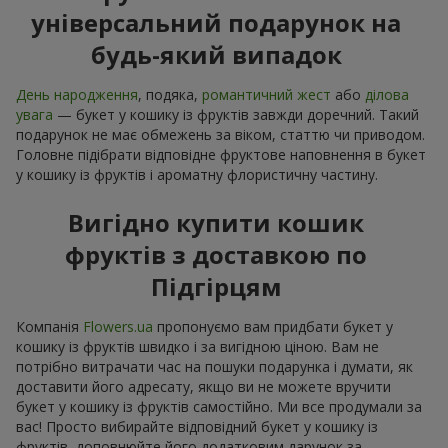
універсальний подарунок на
будь-який випадок
День народження
, подяка,
романтичний жест
або
ділова
увага
— букет у кошику із фруктів завжди доречний. Такий
подарунок не має обмежень за віком, статтю чи приводом.
Головне підібрати відповідне фруктове наповнення в букет
у кошику із фруктів і ароматну флористичну частину.
Вигідно купити кошик
фруктів з доставкою по
Підгірцям
Компанія
Flowers.ua
пропонуємо вам придбати букет у
кошику із фруктів швидко і за вигідною ціною. Вам не
потрібно витрачати час на пошуки подарунка і думати, як
доставити його адресату, якщо ви не можете вручити
букет у кошику із фруктів самостійно. Ми все продумали за
вас! Просто вибирайте відповідний букет у кошику із
фруктів, доповнюйте його додатковим дарунок за