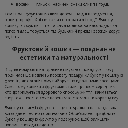
восени — глибокі, насичені смаки слив та груш.
Тематичні фруктові кошики доречні на дні народження,
річниці, професійні свята чи корпоративні події. Букет у
кошику із фруктів — це та сама кольорова насолода, яка
легко підлаштовується під будь-який привід і завжди дарує
радість.
Фруктовий кошик — поєднання
естетики та натуральності
В сучасному світі натуральне цінується понад усе. Тому
люди частіше надають перевагу подарунку букет у кошику із
фруктів, як органічному вибору з натуральними ласощами.
Саме тому кошики з фруктами стали трендом серед тих,
хто дотримується здорового способу життя, займається
спортом і просто хоче переважно споживати корисну їжу.
Букет у кошику із фруктів — це натуральна насолода, яка
виглядає ефектно і оригінально. Обов’язково придбайте
букет у кошику із фруктів у подарунок, щоб залишити
приємні спогади надовго.