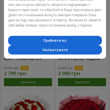
або застосунок зможуть зберігати інформацію з
Вашого пристрою та обробляти Ваші персональні дані.
Деякі постачальники можуть використовувати Ваші
дані на підставі законного інтересу. Ви можете змінити
свій вибір пізніше через посилання внизу сторінки.
Прийняти всі
Налаштувати
Букет "Ніжний відтінок"
Квіти в коробці “Кадриль”
3 999 грн
6 665 грн
Замовити
Замовити