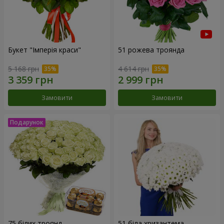
Букет "Імперія краси"
51 рожева троянда
5 168 грн
4 614 грн
Замовити
Замовити
75 білих троянд
51 біла хризантема