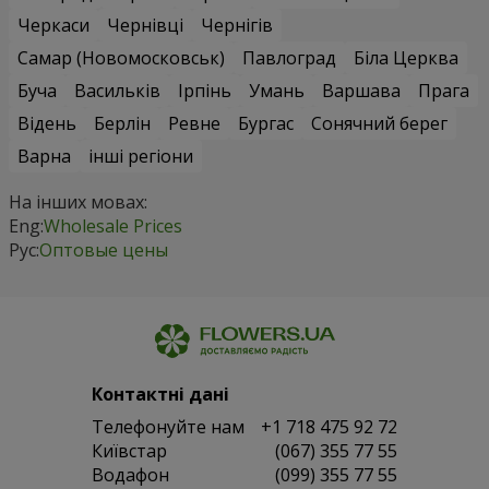
Черкаси
Чернівці
Чернігів
Самар (Новомосковськ)
Павлоград
Біла Церква
Буча
Васильків
Ірпінь
Умань
Варшава
Прага
Відень
Берлін
Ревне
Бургас
Сонячний берег
Варна
інші регіони
На інших мовах:
Eng:
Wholesale Prices
Рус:
Оптовые цены
Контактні дані
Телефонуйте нам
+1 718 475 92 72
Київстар
(067) 355 77 55
Водафон
(099) 355 77 55