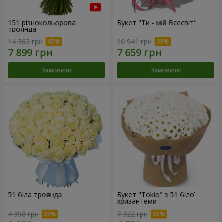
151 різнокольорова
Букет "Ти - мій Всесвіт"
троянда
14 362 грн
10 941 грн
Замовити
Замовити
51 біла троянда
Букет "Tokio" з 51 білої
хризантеми
4 398 грн
7 322 грн