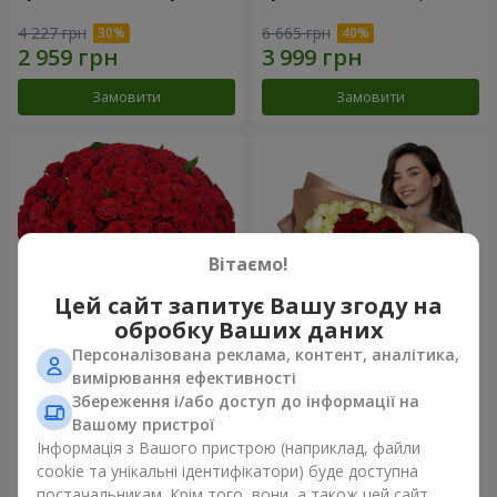
4 227 грн
6 665 грн
Замовити
Замовити
Вітаємо!
Цей сайт запитує Вашу згоду на
обробку Ваших даних
Персоналізована реклама, контент, аналітика,
101 червона троянда
Букет "Серце - серцю"
вимірювання ефективності
Збереження і/або доступ до інформації на
11 998 грн
5 665 грн
Вашому пристрої
Інформація з Вашого пристрою (наприклад, файли
cookie та унікальні ідентифікатори) буде доступна
Замовити
Замовити
постачальникам. Крім того, вони, а також цей сайт