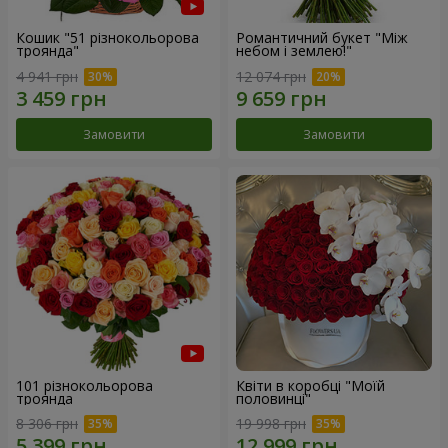
Кошик "51 різнокольорова
Романтичний букет "Між
троянда"
небом і землею!"
4 941 грн
12 074 грн
Замовити
Замовити
101 різнокольорова
Квіти в коробці "Моїй
троянда
половинці"
8 306 грн
19 998 грн