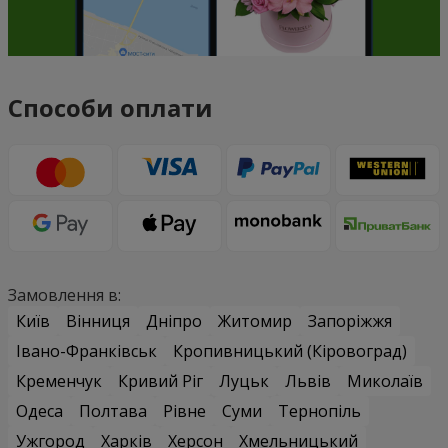
Способи оплати
Замовлення в:
Київ
Вінниця
Дніпро
Житомир
Запоріжжя
Івано-Франківськ
Кропивницький (Кіровоград)
Кременчук
Кривий Ріг
Луцьк
Львів
Миколаїв
Одеса
Полтава
Рівне
Суми
Тернопіль
Ужгород
Харків
Херсон
Хмельницький