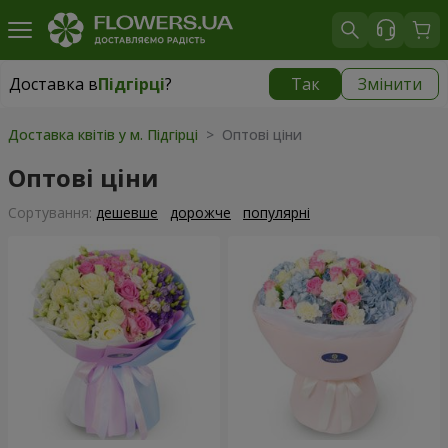
Доставка в
Підгірці
?
Так
Змінити
Доставка в
Підгірці
|
безкоштовно
Доставка квітів у м. Підгірці
> Оптові ціни
Оптові ціни
Сортування:
дешевше
дорожче
популярні