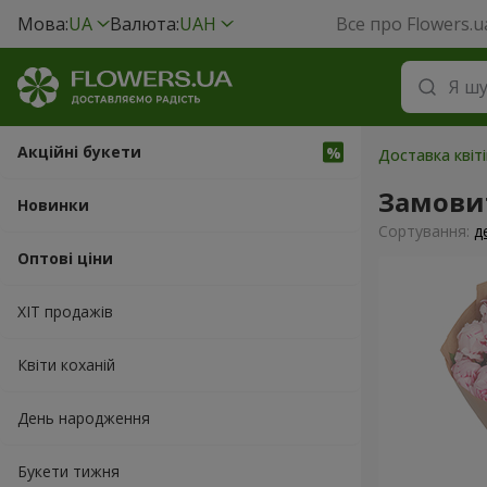
Мова:
UA
Валюта:
UAH
Все про Flowers.u
Акційні букети
Доставка квіті
Замовит
Новинки
Сортування:
д
Оптові ціни
ХІТ продажів
Квіти коханій
День народження
Букети тижня