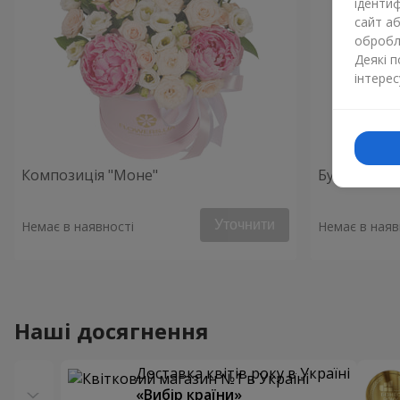
ідентиф
сайт а
обробля
Деякі 
інтерес
Композиція "Моне"
Букет "Поч
Уточнити
Немає в наявності
Немає в наяв
Наші досягнення
Доставка квітів року в Україні
«Вибір країни»