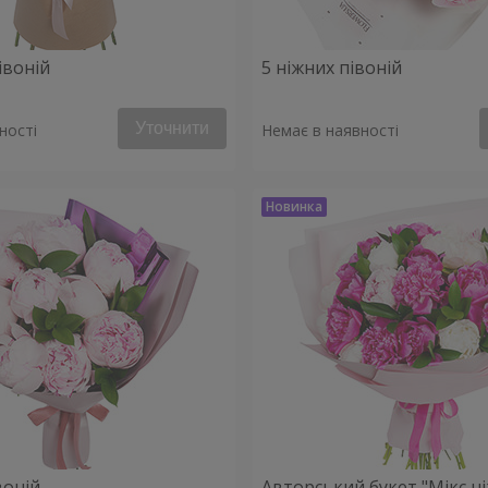
івоній
5 ніжних півоній
Уточнити
ності
Немає в наявності
воній
Авторський букет "Мікс н