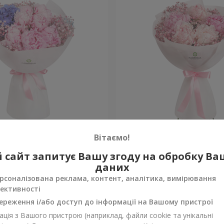
к у Спечлі»
Букет "Весна в Лояні"
Вітаємо!
 сайт запитує Вашу згоду на обробку В
Уточнити
ності
Немає в наявності
даних
рсоналізована реклама, контент, аналітика, вимірювання
ективності
ереження і/або доступ до інформації на Вашому пристрої
ція з Вашого пристрою (наприклад, файли cookie та унікальні