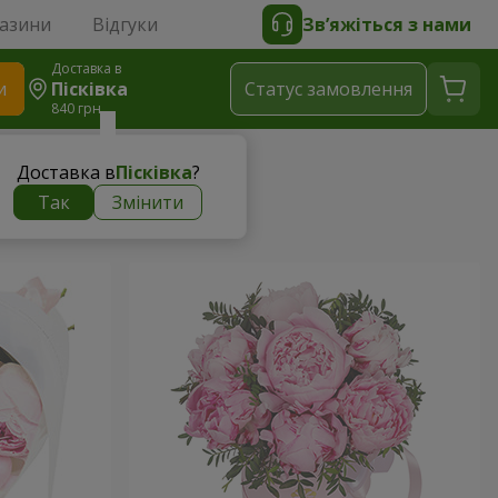
газини
Відгуки
Зв’яжіться з нами
Доставка в
и
Пісківка
Статус замовлення
840 грн
Доставка в
Пісківка
?
Так
Змінити