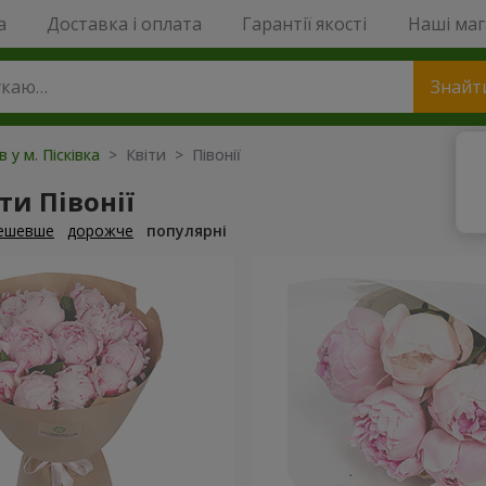
a
Доставка і оплата
Гарантії якості
Наші ма
Знайт
в у м. Пісківка
> Квіти > Півонії
и Півонії
ешевше
дорожче
популярні