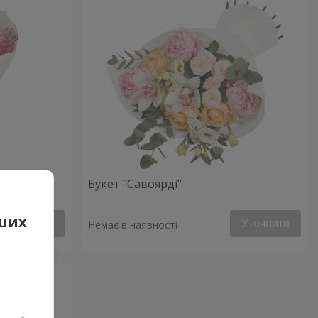
Букет "Савоярді"
аших
Уточнити
Уточнити
Немає в наявності