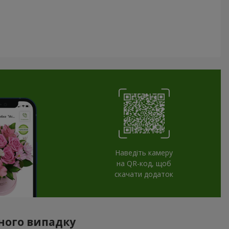
Наведіть камеру
на QR-код, щоб
скачати додаток
жного випадку