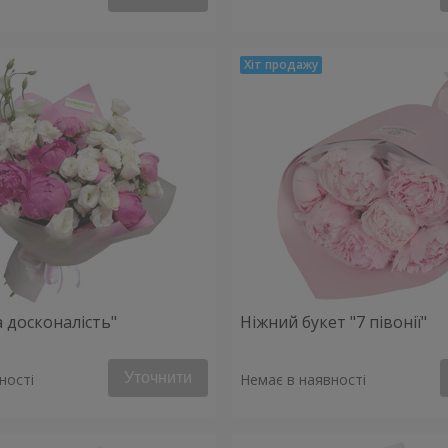
 досконалість"
Ніжний букет "7 півонії"
Уточнити
ності
Немає в наявності