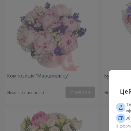
Композиція "Маршмеллоу"
Букет «Рано
Цей
Уточнити
Немає в наявності
Немає в наяв
Пе
еф
Зб
Інформа