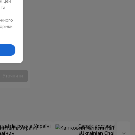
ж цей
 та
онного
орінки.
Уточнити
квітів року в Україні
Сервіс доставки квітів
раїни»
«Ukrainian Choice»