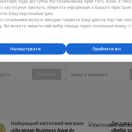
ікатори) буде доступна постачальникам. Крім того, вони, а тако
бо застосунок зможуть зберігати інформацію з Вашого пристрою
ти Ваші персональні дані.
постачальники можуть використовувати Ваші дані на підставі зак
у. Ви можете змінити свій вибір пізніше через посилання внизу ст
Налаштувати
Прийняти всі
уй моє серце"
Букет "Аделія"
Уточнити
ності
Немає в наявності
Найкращий квітковий магазин
Доставка 
«Ukrainian Business Award»
«Вибір к