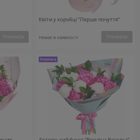
Квіти у коробці "Перше почуття"
Уточнити
Уточнити
Немає в наявності
іжних
Авторський букет "Весняна Веселка"