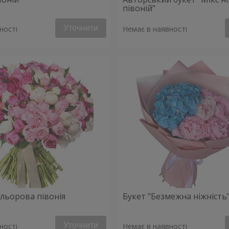
півоній"
Уточнити
ності
Немає в наявності
ольорова півонія
Букет "Безмежна ніжність
Уточнити
ності
Немає в наявності