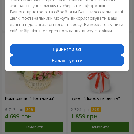
або застосунок зможуть зберігати інформацію з
2 822 грн
4 227 грн
Вашого пристрою та обробляти Ваші персональні дані.
Деякі постачальники можуть використовувати Ваші
Замовити
Замовити
дані на підставі законного інтересу. Ви можете змінити
свій вибір пізніше через посилання внизу сторінки.
Прийняти всі
Налаштувати
Композиція "Ностальжі"
Букет "Любов і вірність"
6 713 грн
2 324 грн
Замовити
Замовити