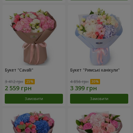
Букет "Cаvalli"
Букет "Римські канікули"
3 412 грн
4 856 грн
Замовити
Замовити