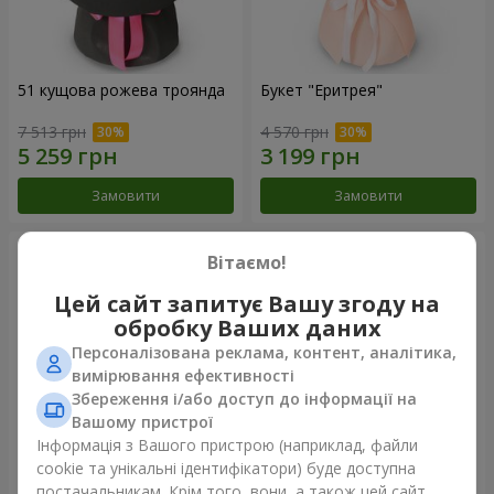
51 кущова рожева троянда
Букет "Еритрея"
7 513 грн
4 570 грн
Замовити
Замовити
Вітаємо!
Цей сайт запитує Вашу згоду на
обробку Ваших даних
Персоналізована реклама, контент, аналітика,
вимірювання ефективності
Збереження і/або доступ до інформації на
Вашому пристрої
Інформація з Вашого пристрою (наприклад, файли
cookie та унікальні ідентифікатори) буде доступна
Букет "Nude Perfume"
Букет "Рожева ніжність"
постачальникам. Крім того, вони, а також цей сайт