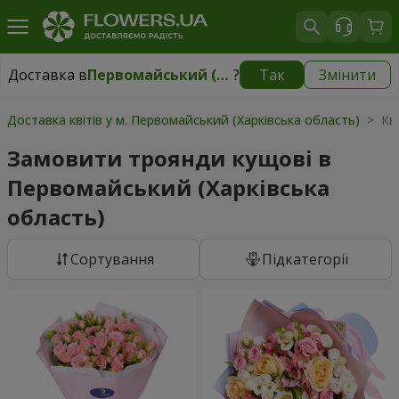
Доставка в
Первомайський (Харківська область)
?
Так
Змінити
Доставка в
Первомайський (Харківська область)
|
1247 грн
Доставка квітів у м. Первомайський (Харківська область)
> Кві
Замовити троянди кущові в
Первомайський (Харківська
область)
Сортування
Підкатегорії