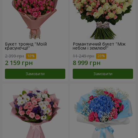
Букет троянд "Моїй
Романтичний букет "Між
красунечці!"
небом і землею!"
2 399 грн
11 249 грн
Замовити
Замовити