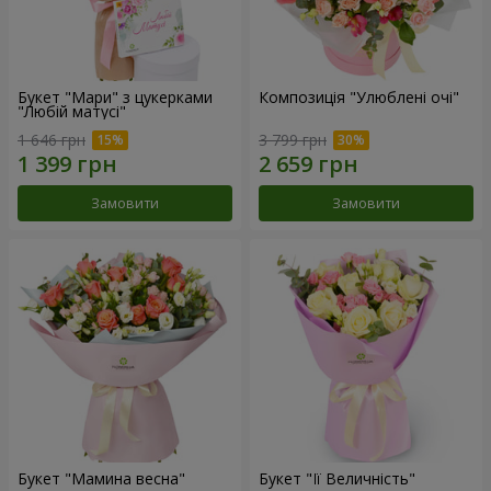
Букет "Мари" з цукерками
Композиція "Улюблені очі"
"Любій матусі"
1 646 грн
3 799 грн
Замовити
Замовити
Букет "Мамина весна"
Букет "Її Величність"