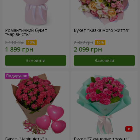
Романтичний букет
Букет "Казка мого життя"
"Чарівність"
2 110 грн
2 332 грн
Замовити
Замовити
Букет "Чарівність" з
Букет "7 кущових троянд"