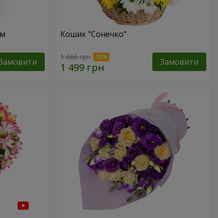
ом
Кошик "Сонечко"
1 666 грн
Замовити
Замовити