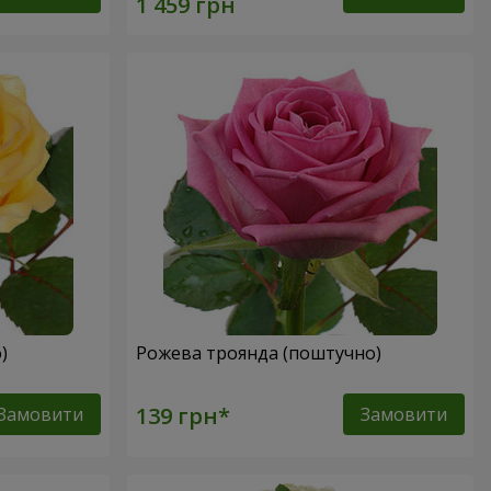
о)
Рожева троянда (поштучно)
Замовити
Замовити