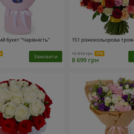
й букет "Чарівність"
151 різнокольорова троя
15 816 грн
Замовити