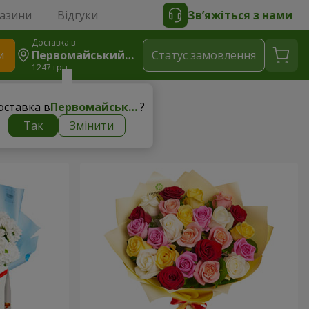
газини
Відгуки
Зв’яжіться з нами
Доставка в
и
Первомайський (Харківська Область)
Статус замовлення
1247 грн
і
оставка в
Первомайський (Харківська область)
?
Так
Змінити