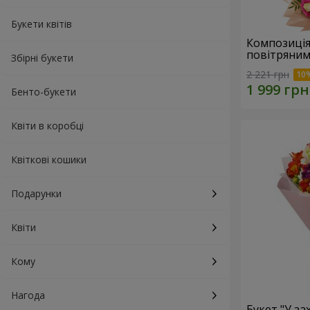
Букети квітів
Композиція
повітряним
Збірні букети
2 221 грн
Бенто-букети
Квіти в коробці
Квіткові кошики
Подарунки
Квіти
Кому
Нагода
Букет "У зах