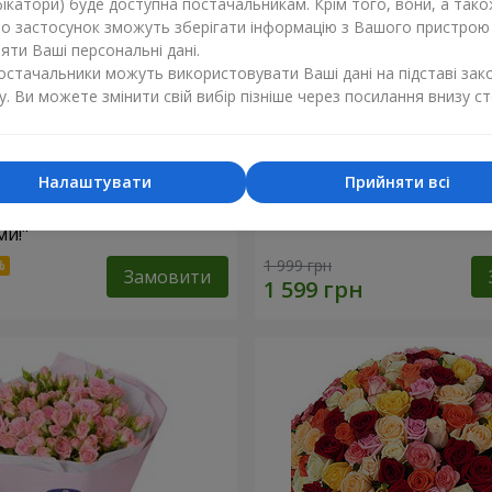
ікатори) буде доступна постачальникам. Крім того, вони, а тако
бо застосунок зможуть зберігати інформацію з Вашого пристрою
ти Ваші персональні дані.
постачальники можуть використовувати Ваші дані на підставі зак
у. Ви можете змінити свій вибір пізніше через посилання внизу ст
Налаштувати
Прийняти всі
найкращими
Кошик "Янголятко"
и!"
1 999 грн
Замовити