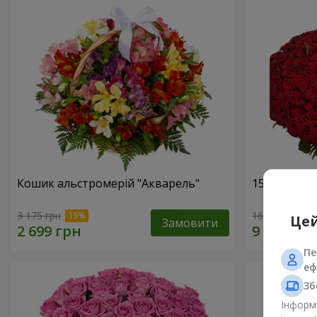
Кошик альстромерій "Акварель"
151 червон
3 175 грн
16 653 грн
Цей
Замовити
Пе
еф
Зб
Інформа