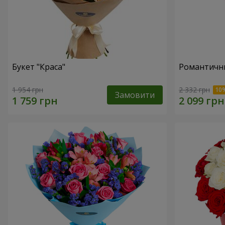
Букет "Краса"
Романтични
1 954 грн
2 332 грн
Замовити