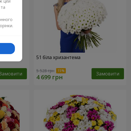
ж цей
 та
онного
орінки.
51 біла хризантема
5 528 грн
Замовити
Замовити