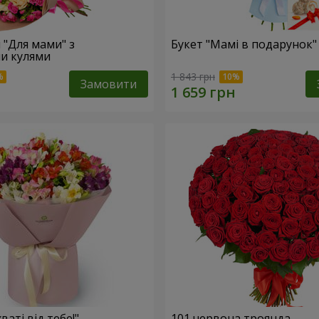
 "Для мами" з
Букет "Мамі в подарунок"
и кулями
1 843 грн
Замовити
ваті від тебе!"
101 червона троянда