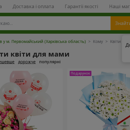
a
Доставка і оплата
Гарантії якості
Наші ма
Знайт
ів у м. Первомайський (Харківська область)
> Кому > Квіти мам
Д
ти квіти для мами
ешевше
дорожче
популярні