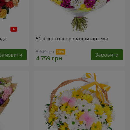
нда
51 різнокольорова хризантема
5 949 грн
Замовити
Замовити