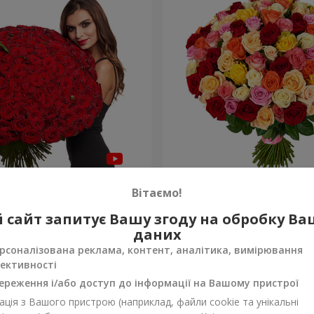
а троянда
101 різнокольорова троя
Вітаємо!
9 229 грн
 сайт запитує Вашу згоду на обробку В
Замовити
даних
рсоналізована реклама, контент, аналітика, вимірювання
ективності
ереження і/або доступ до інформації на Вашому пристрої
ція з Вашого пристрою (наприклад, файли cookie та унікальні