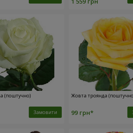
да (поштучно)
Жовта троянда (поштучн
Замовити