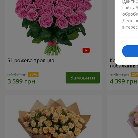
ідентиф
сайт а
обробля
Деякі 
інтерес
51 рожева троянда
Кошик "З 
побажанням
5 537 грн
5 865 грн
Замовити