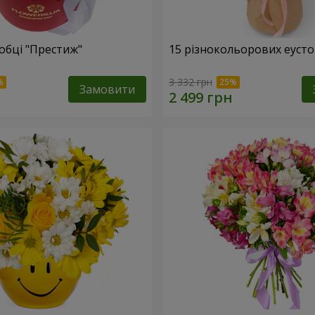
обці "Престиж"
15 різнокольорових еуст
3 332 грн
Замовити