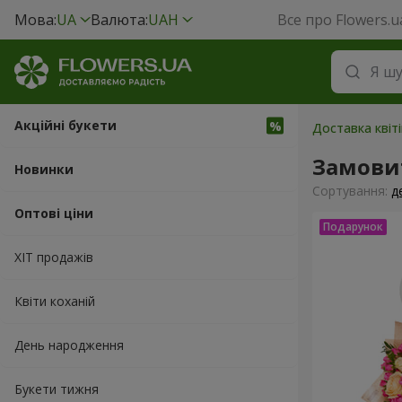
Мова:
UA
Валюта:
UAH
Все про Flowers.u
Акційні букети
Доставка квіт
Замови
Новинки
Сортування:
д
Оптові ціни
ХІТ продажів
Квіти коханій
День народження
Букети тижня