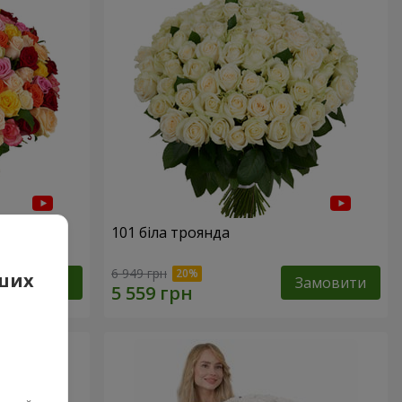
нда
101 біла троянда
6 949 грн
аших
Замовити
Замовити