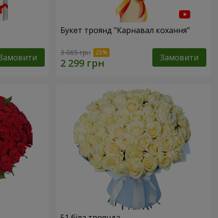
Букет троянд "Карнавал кохання"
3 065 грн
Замовити
Замовити
51 біла троянда