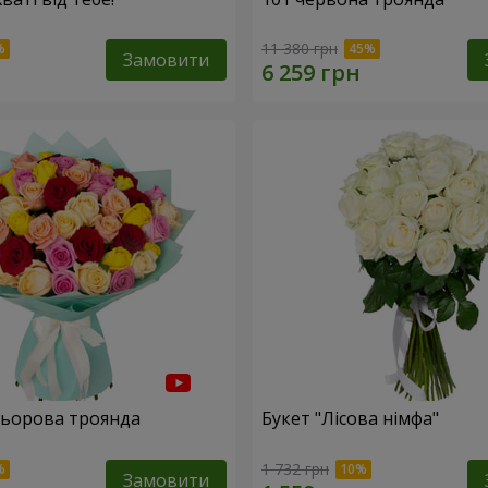
11 380 грн
Замовити
льорова троянда
Букет "Лісова німфа"
1 732 грн
Замовити