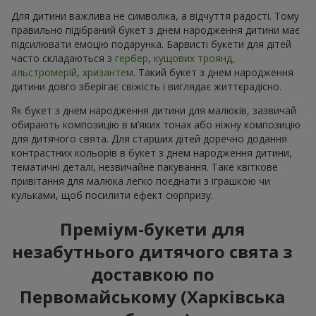
Для дитини важлива не символіка, а відчуття радості. Тому
правильно підібраний букет з днем народження дитини має
підсилювати емоцію подарунка. Барвисті букети для дітей
часто складаються з
гербер
,
кущових троянд
,
альстромерій
,
хризантем
. Такий букет з днем народження
дитини довго зберігає свіжість і виглядає життєрадісно.
Як букет з днем народження дитини для малюків, зазвичай
обирають композицію в м’яких тонах або ніжну композицію
для дитячого свята. Для старших дітей доречно додання
контрастних кольорів в букет з днем народження дитини,
тематичні деталі, незвичайне пакування. Таке квіткове
привітання для малюка легко поєднати з іграшкою чи
кульками, щоб посилити ефект сюрпризу.
Преміум-букети для
незабутнього дитячого свята з
доставкою по
Первомайському (Харківська