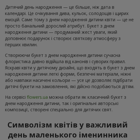
Дитячий день народження — це більше, ніж дата в
календарі. Це очікування дива, кульок, солодощів і щирих
емоцій. Саме тому з днем народження дитини квіти — це не
просто банальний дорослий атрибут. Букет з днем
народження дитини — продуманий жест уваги, який
доповнює подарунок і створює святкову атмосферу з
перших хвилин.
Створюючи букет з днем народження дитини сучасна
флористика давно відійшла від канонів і суворих правил.
Яскраві квіти у дитячому дизайні, що входять в букет з днем
народження дитини легкі форми, безпечні матеріали, ніжні
або навпаки насичені кольори — усе це дозволяє підібрати
дитячі букети на замовлення, які дійсно подобаються дітям.
На сервісі
flowers.ua
можна обрати як класичний букет з
днем народження дитини, так і оригінальні авторські
композиції, створені спеціально для дитячих свят.
Символізм квітів у важливий
день маленького іменинника