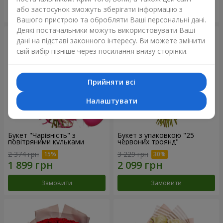
або застосунок зможуть зберігати інформацію з
Замовити
Замовити
Вашого пристрою та обробляти Ваші персональні дані.
Деякі постачальники можуть використовувати Ваші
дані на підставі законного інтересу. Ви можете змінити
свій вибір пізніше через посилання внизу сторінки.
Прийняти всі
Налаштувати
Букет "Чарівність" з
Букет з упаковкою "25
повітряними кульками
червоних троянд"
2 374 грн
3 229 грн
Замовити
Замовити