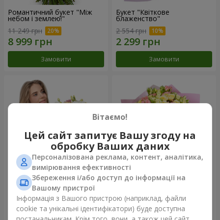
Романтичний букет "Між
Букет "Квіткове
небом і землею!"
блаженство"
11 249 грн
2 554 грн
Замовити
Замовити
Вітаємо!
Цей сайт запитує Вашу згоду на
обробку Ваших даних
Персоналізована реклама, контент, аналітика,
вимірювання ефективності
Збереження і/або доступ до інформації на
Букет "Королеві серця"
Мікс "Планета троянд" із 51
Вашому пристрої
кущової троянди
Інформація з Вашого пристрою (наприклад, файли
2 510 грн
6 234 грн
cookie та унікальні ідентифікатори) буде доступна
постачальникам. Крім того, вони, а також цей сайт