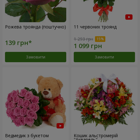
Рожева троянда (поштучно)
11 червоних троянд
1 293 грн
Замовити
Замовити
Ведмедик з букетом
Кошик альстромерій
"Акварель"