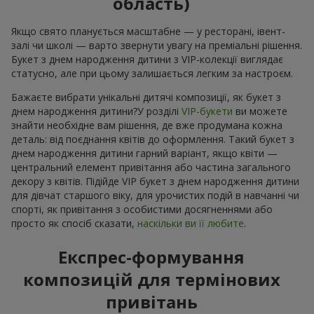
область)
Якщо свято планується масштабне — у ресторані, івент-
залі чи школі — варто звернути увагу на преміальні рішення.
Букет з днем народження дитини з VIP-колекції виглядає
статусно, але при цьому залишається легким за настроєм.
Бажаєте вибрати унікальні дитячі композиції, як букет з
днем народження дитини?У розділі
VIP-букети
ви можете
знайти необхідне вам рішення, де вже продумана кожна
деталь: від поєднання квітів до оформлення. Такий букет з
днем народження дитини гарний варіант, якщо квіти —
центральний елемент привітання або частина загального
декору з квітів. Підійде VIP букет з днем народження дитини
для дівчат старшого віку, для урочистих подій в навчанні чи
спорті, як привітання з особистими досягненнями або
просто як спосіб сказати,
наскільки ви її любите
.
Експрес-формування
композицій для термінових
привітань