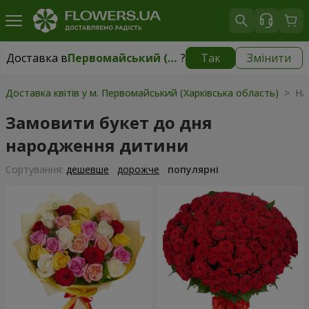
Доставка в
Первомайський (Харківська область)
?
Так
Змінити
Доставка в
Первомайський (Харківська область)
|
1247 грн
Доставка квітів у м. Первомайський (Харківська область)
> На
Замовити букет до дня
народження дитини
Сортування:
дешевше
дорожче
популярні