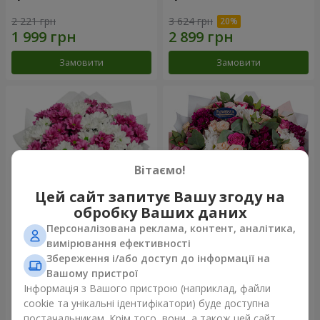
2 221 грн
3 624 грн
Замовити
Замовити
Вітаємо!
Цей сайт запитує Вашу згоду на
обробку Ваших даних
Персоналізована реклама, контент, аналітика,
Букет "Струни серця"
Букет "Все для тебе ...!"
вимірювання ефективності
Збереження і/або доступ до інформації на
6 854 грн
8 499 грн
Вашому пристрої
Інформація з Вашого пристрою (наприклад, файли
cookie та унікальні ідентифікатори) буде доступна
Замовити
Замовити
постачальникам. Крім того, вони, а також цей сайт