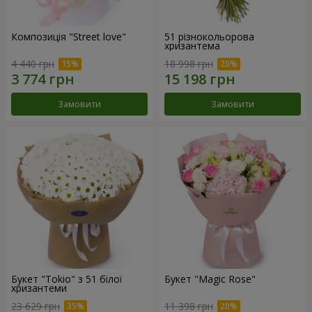
Композиція "Street love"
51 різнокольорова
хризантема
4 440 грн
18 998 грн
Замовити
Замовити
Букет "Tokio" з 51 білої
Букет "Magic Rose"
хризантеми
23 629 грн
11 398 грн