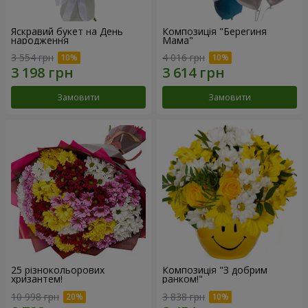
Яскравий букет на День
Композиція "Берегиня
народження
Мама"
3 554 грн
4 016 грн
Замовити
Замовити
25 різнокольорових
Композиція "З добрим
хризантем!
ранком!"
10 998 грн
3 838 грн