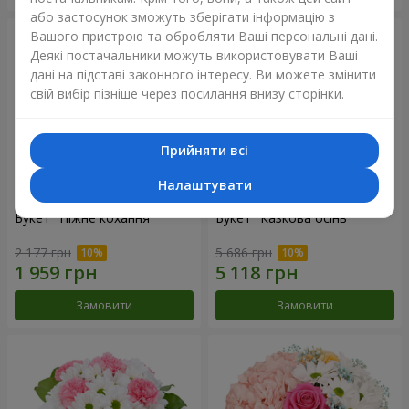
або застосунок зможуть зберігати інформацію з
Вашого пристрою та обробляти Ваші персональні дані.
Деякі постачальники можуть використовувати Ваші
дані на підставі законного інтересу. Ви можете змінити
свій вибір пізніше через посилання внизу сторінки.
Прийняти всі
Налаштувати
Букет "Ніжне кохання"
Букет "Казкова осінь"
2 177 грн
5 686 грн
Замовити
Замовити