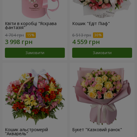
Квіти в коробці "Яскрава
Кошик "Едіт Піаф"
фантазія"
4 704 грн
6 513 грн
Замовити
Замовити
Кошик альстромерій
Букет "Казковий ранок"
"Акварель"