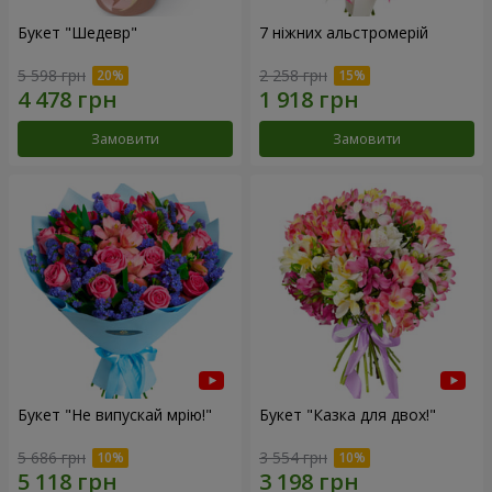
Букет "Шедевр"
7 ніжних альстромерій
5 598 грн
2 258 грн
Замовити
Замовити
Букет "Не випускай мрію!"
Букет "Казка для двох!"
5 686 грн
3 554 грн