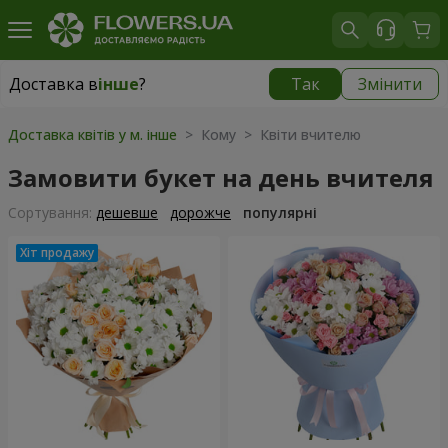
Доставка в
інше
?
Так
Змінити
Доставка в
інше
|
149 грн
Доставка квітів у м. інше
> Кому > Квіти вчителю
Замовити букет на день вчителя
Сортування:
дешевше
дорожче
популярні