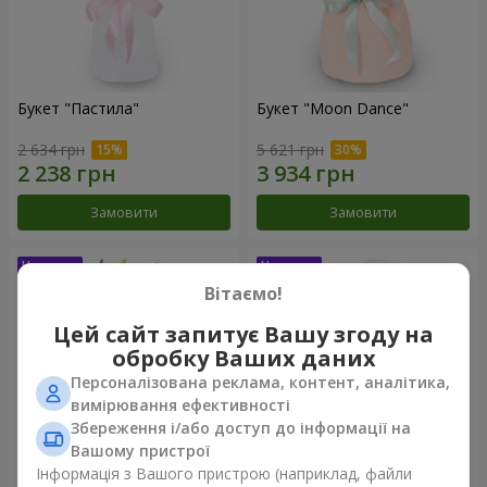
Букет "Пастила"
Букет "Moon Dance"
2 634 грн
5 621 грн
Замовити
Замовити
Вітаємо!
Цей сайт запитує Вашу згоду на
обробку Ваших даних
Персоналізована реклама, контент, аналітика,
вимірювання ефективності
Збереження і/або доступ до інформації на
Вашому пристрої
Інформація з Вашого пристрою (наприклад, файли
Букет "Kamaliya"
Бенто-букет "Bertha"