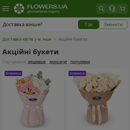
Доставка в
інше
?
Так
Змінити
Доставка в
інше
|
149 грн
Доставка квітів у м. інше
> Акційні букети
Акційні букети
Сортування:
дешевше
дорожче
популярні