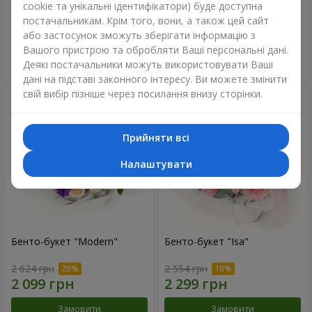
cookie та унікальні ідентифікатори) буде доступна
постачальникам. Крім того, вони, а також цей сайт
8 446 грн
1 999 грн
або застосунок зможуть зберігати інформацію з
Вашого пристрою та обробляти Ваші персональні дані.
Деякі постачальники можуть використовувати Ваші
Замовити
Замовити
дані на підставі законного інтересу. Ви можете змінити
свій вибір пізніше через посилання внизу сторінки.
Прийняти всі
Налаштувати
Бенто-букет "Modern"
Бенто-букет "Isa"
2 624 грн
2 554 грн
Замовити
Замовити