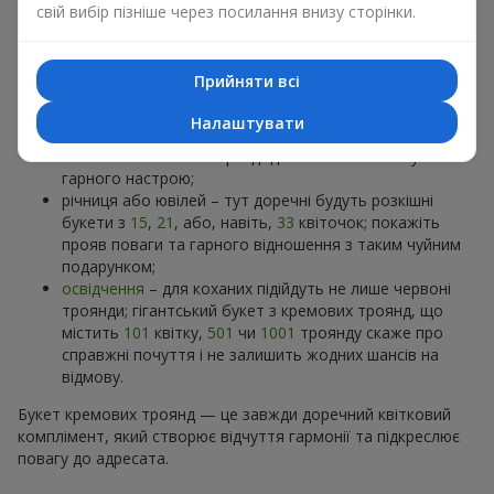
ситуаціях:
свій вибір пізніше через посилання внизу сторінки.
перше побачення — букет з
7 троянд
стане
лаконічним привітанням і ознакою ніжних почуттів;
Прийняти всі
день народження
або
народження дитини
— моно
букет
з 9 кремових троянд
чи
11 троянд
Налаштувати
сприймається, як квітковий комплімент; а в поєднанні
з квітами інших кольорів додає ноток позитиву та
гарного настрою;
річниця або ювілей – тут доречні будуть розкішні
букети з
15
,
21
, або, навіть,
33
квіточок; покажіть
прояв поваги та гарного відношення з таким чуйним
подарунком;
освідчення
– для коханих підійдуть не лише червоні
троянди; гігантський букет з кремових троянд, що
містить
101
квітку,
501
чи
1001
троянду скаже про
справжні почуття і не залишить жодних шансів на
відмову.
Букет кремових троянд — це завжди доречний квітковий
комплімент, який створює відчуття гармонії та підкреслює
повагу до адресата.