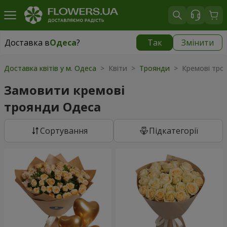
Доставка в
Одеса
?
Так
Змінити
Доставка в
Одеса
|
безкоштовно
Доставка квітів у м. Одеса
> Квіти >
Троянди
> Кремові тро
Замовити кремові
троянди Одеса
Сортування
Підкатегорії