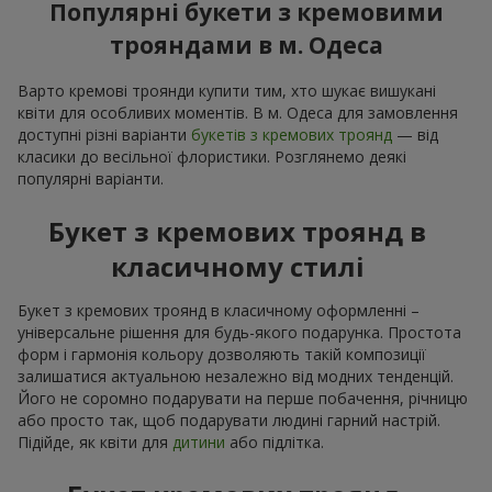
Популярні букети з кремовими
трояндами в м. Одеса
Варто кремові троянди купити тим, хто шукає вишукані
квіти для особливих моментів. В м. Одеса для замовлення
доступні різні варіанти
букетів з кремових троянд
— від
класики до весільної флористики. Розглянемо деякі
популярні варіанти.
Букет з кремових троянд в
класичному стилі
Букет з кремових троянд в класичному оформленні –
універсальне рішення для будь-якого подарунка. Простота
форм і гармонія кольору дозволяють такій композиції
залишатися актуальною незалежно від модних тенденцій.
Його не соромно подарувати на перше побачення, річницю
або просто так, щоб подарувати людині гарний настрій.
Підійде, як квіти для
дитини
або підлітка.