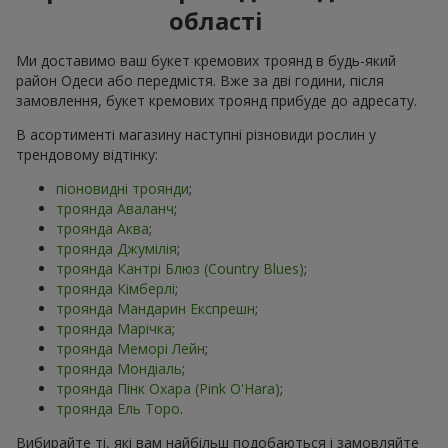
області
Ми доставимо ваш букет кремових троянд в будь-який
район Одеси або передмістя. Вже за дві години, після
замовлення, букет кремових троянд прибуде до адресату.
В асортименті магазину наступні різновиди рослин у
трендовому відтінку:
піоновидні троянди
;
троянда Аваланч
;
троянда Аква
;
троянда Джумілія
;
троянда Кантрі Блюз (Country Blues)
;
троянда Кімберлі
;
троянда Мандарин Експрешн
;
троянда Марічка
;
троянда Меморі Лейн
;
троянда Мондіаль
;
троянда Пінк Охара (Pink O'Hara)
;
троянда Ель Торо
.
Вибирайте ті, які вам найбільш подобаються і замовляйте