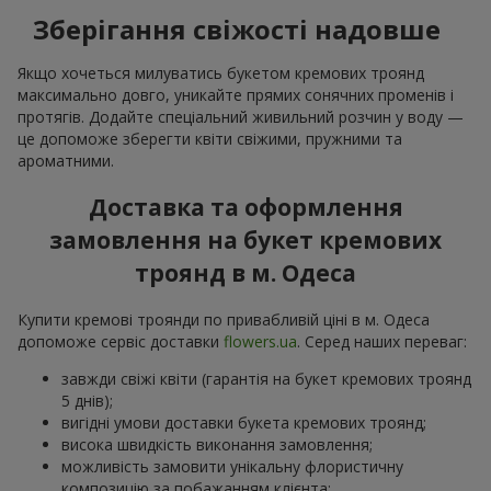
Зберігання свіжості надовше
Якщо хочеться милуватись букетом кремових троянд
максимально довго, уникайте прямих сонячних променів і
протягів. Додайте спеціальний живильний розчин у воду —
це допоможе зберегти квіти свіжими, пружними та
ароматними.
Доставка та оформлення
замовлення на букет кремових
троянд в м. Одеса
Купити кремові троянди по привабливій ціні в м. Одеса
допоможе сервіс доставки
flowers.ua
. Серед наших переваг:
завжди свіжі квіти (гарантія на букет кремових троянд
5 днів);
вигідні умови доставки букета кремових троянд;
висока швидкість виконання замовлення;
можливість замовити унікальну флористичну
композицію за побажанням клієнта;