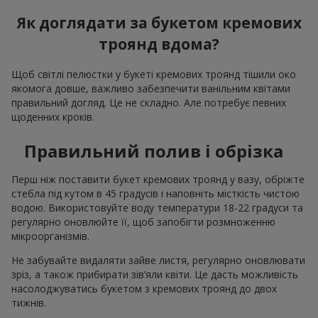
Як доглядати за букетом кремових
троянд вдома?
Щоб світлі пелюстки у букеті кремових троянд тішили око
якомога довше, важливо забезпечити ванільним квітами
правильний догляд. Це не складно. Але потребує певних
щоденних кроків.
Правильний полив і обрізка
Перш ніж поставити букет кремових троянд у вазу, обріжте
стебла під кутом в 45 градусів і наповніть місткість чистою
водою. Використовуйте воду температури 18-22 градуси та
регулярно оновлюйте її, щоб запобігти розмноженню
мікроорганізмів.
Не забувайте видаляти зайве листя, регулярно оновлювати
зріз, а також прибирати зів’яли квіти. Це дасть можливість
насолоджуватись букетом з кремових троянд до двох
тижнів.