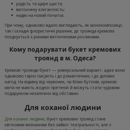
радість та щире щастя;
витончену елегантність;
надію на новий початок.
При чому, однаково вдало виглядають, як монокомпозиції,
так і складні флористичні рішення, де троянда кремова
поєднується з різними витонченими рослинами.
Кому подарувати букет кремових
троянд в м. Одеса?
Кремові троянди букет — універсальний варіант, адже вони
однаково гарно пасують і до романтичних, і до ділових
нагод. На відміну від червоних, чи білих бутонів, кремові
квіти не мають жодної претензії й можуть стати чудовим
подарунком незалежно від обставин.
Для коханої людини
Для коханої людини
, букет кремових троянд стане
квітковим визнанням без зайвої театральності, але з