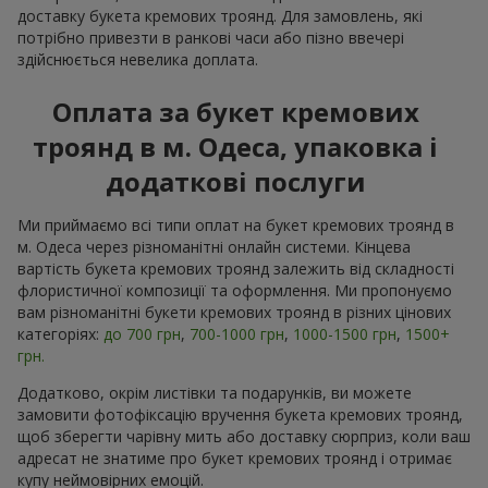
доставку букета кремових троянд. Для замовлень, які
потрібно привезти в ранкові часи або пізно ввечері
здійснюється невелика доплата.
Оплата за букет кремових
троянд в м. Одеса, упаковка і
додаткові послуги
Ми приймаємо всі типи оплат на букет кремових троянд в
м. Одеса через різноманітні онлайн системи. Кінцева
вартість букета кремових троянд залежить від складності
флористичної композиції та оформлення. Ми пропонуємо
вам різноманітні букети кремових троянд в різних цінових
категоріях:
до 700 грн
,
700-1000 грн
,
1000-1500 грн
,
1500+
грн.
Додатково, окрім листівки та подарунків, ви можете
замовити фотофіксацію вручення букета кремових троянд,
щоб зберегти чарівну мить або доставку сюрприз, коли ваш
адресат не знатиме про букет кремових троянд і отримає
купу неймовірних емоцій.