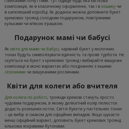
глибокими почуттями. Тут підійде будь-яка квіткова
композиція, як в класичному оформленні, так і в
кошику
чи
в капелюшній коробці. Як доданок можна доповнити букет
кремових троянд солодким подарунком, повітряними
кульками чи м’якою іграшкою.
Подарунок мамі чи бабусі
Як
квіти для мами чи бабусі
, чарівний букет у молочних
тонах будуть символізувати вдячність та прояв турботи. Не
скупіться на букет з кремових троянд і вибирайте вишукані
композиції в моно варіантах або поєднаннях з іншими
сезонними
чи вишуканими рослинами.
Квіти для колеги або вчителя
Для колеги по роботі
, троянди кремові стануть просто
чудовим подарунком, в якому делікатний колір пелюсток
додасть розкішних ноток. Світлі букети у пастельних тонах
– це вибір зі смаком для офіційних випадків. Якщо шукаєте
менш офіційний варіант, доповніть букет кремових троянд
кількома яскравими бутонами.