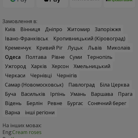
Замовлення в:
Київ
Вінниця
Дніпро
Житомир
Запоріжжя
Івано-Франківськ
Кропивницький (Кіровоград)
Кременчук
Кривий Ріг
Луцьк
Львів
Миколаїв
Одеса
Полтава
Рівне
Суми
Тернопіль
Ужгород
Харків
Херсон
Хмельницький
Черкаси
Чернівці
Чернігів
Самар (Новомосковськ)
Павлоград
Біла Церква
Буча
Васильків
Ірпінь
Умань
Варшава
Прага
Відень
Берлін
Ревне
Бургас
Сонячний берег
Варна
інші регіони
На інших мовах:
Eng:
Cream roses