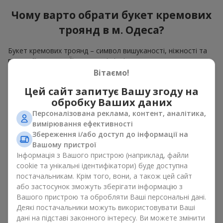
Чому варто обрати букет кремових
троянд в м. Одеса?
Букет кремових троянд – символ вишуканості, ніжності та
гармонії кольору. Її пастельні відтінки створюють
атмосферу спокою й тепла, тому букет кремових троянд
Вітаємо!
завжди виглядає як подарунок з елегантністю. Якщо червоні
Цей сайт запитує Вашу згоду на
троянди
уособлюють пристрасть, а білі – чистоту, то
обробку Ваших даних
кремова троянда передає романтичний настрій і світлу
класику. Букет кремових троянд — вибір зі смаком для тих,
Персоналізована реклама, контент, аналітика,
хто цінує натуральну красу та аристократичний стиль.
вимірювання ефективності
Збереження і/або доступ до інформації на
Коли доречно дарувати
Вашому пристрої
Інформація з Вашого пристрою (наприклад, файли
кремові троянди букет
cookie та унікальні ідентифікатори) буде доступна
постачальникам. Крім того, вони, а також цей сайт
Букет кремових троянд
доречний майже завжди. Простіше
або застосунок зможуть зберігати інформацію з
сказати в яких життєвих ситуаціях ця квіткова композиція
Вашого пристрою та обробляти Ваші персональні дані.
не стане в нагоді. Хоча, такі ситуації назвати вкрай важко.
Деякі постачальники можуть використовувати Ваші
Букет кремових троянд доречний у найрізноманітніших
дані на підставі законного інтересу. Ви можете змінити