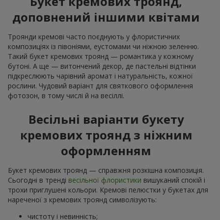
Букет кремових троянд,
доповнений іншими квітами
Троянди кремові часто поєднують у флористичних
композиціях із півоніями, еустомами чи ніжною зеленню.
Такий букет кремових троянд — романтика у кожному
бутоні. А ще — витончений декор, де пастельні відтінки
підкреслюють чарівний аромат і натуральність, кожної
рослини. Чудовий варіант для святкового оформлення
фотозон, в тому числі й на весіллі.
Весільні варіанти букету
кремових троянд з ніжним
оформленням
Букет кремових троянд — справжня розкішна композиція.
Сьогодні в тренді
весільної флористики
вишуканий спокій і
трохи приглушені кольори. Кремові пелюстки у букетах для
нареченої з кремових троянд символізують:
чистоту і невинність;