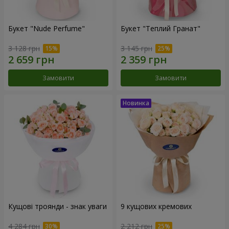
Букет "Nude Perfume"
Букет "Теплий Гранат"
3 128 грн
3 145 грн
Замовити
Замовити
Кущові троянди - знак уваги
9 кущових кремових
4 284 грн
2 212 грн