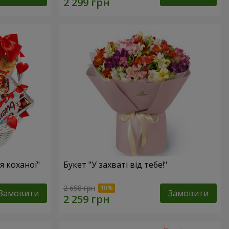
 коханої"
Букет "У захваті від тебе!"
2 658 грн
Замовити
Замовити