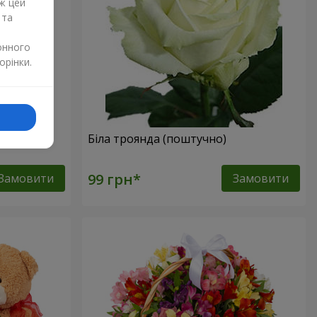
ж цей
 та
онного
орінки.
но)
Біла троянда (поштучно)
Замовити
Замовити