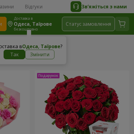
газини
Відгуки
Зв’яжіться з нами
Доставка в
и
Одеса, Таїрове
Статус замовлення
безкоштовно
оставка в
Одеса, Таїрове
?
Так
Змінити