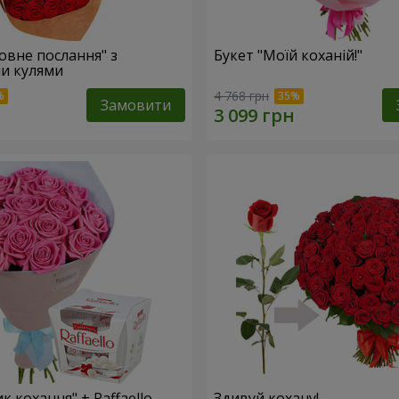
овне послання" з
Букет "Моїй коханій!"
и кулями
4 768 грн
Замовити
к кохання" + Raffaello
Здивуй кохану!