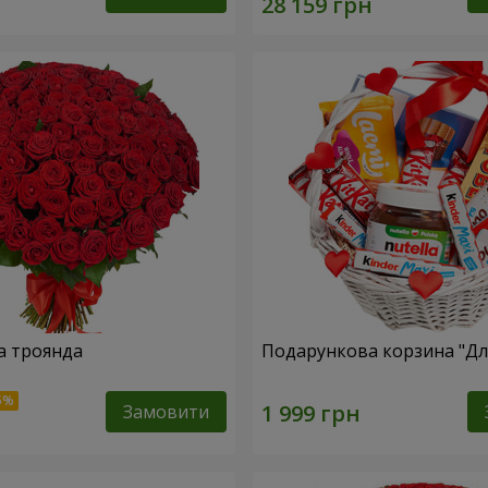
а троянда
Подарункова корзина "Для
Замовити