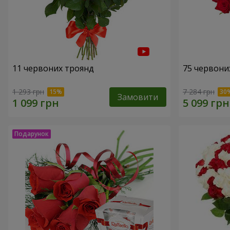
11 червоних троянд
75 червони
1 293 грн
7 284 грн
Замовити