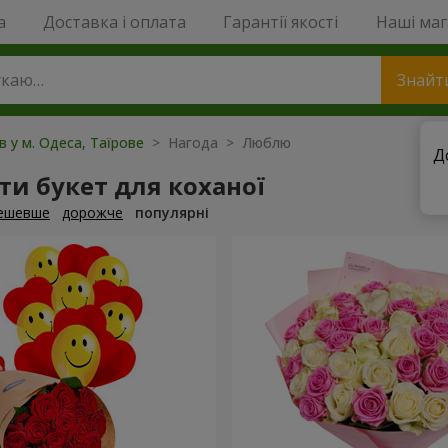
a
Доставка і оплата
Гарантії якості
Наші ма
Знайт
в у м. Одеса, Таїрове
> Нагода > Люблю
Д
и букет для коханої
ешевше
дорожче
популярні