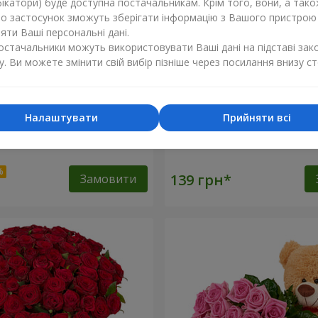
ікатори) буде доступна постачальникам. Крім того, вони, а тако
бо застосунок зможуть зберігати інформацію з Вашого пристрою
ти Ваші персональні дані.
постачальники можуть використовувати Ваші дані на підставі зак
у. Ви можете змінити свій вибір пізніше через посилання внизу ст
Налаштувати
Прийняти всі
оянд
Червона троянда (поштуч
Замовити