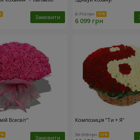
8 713 грн
Замовити
мій Всесвіт"
Композиція "Ти + Я"
56 318 грн
Замовити