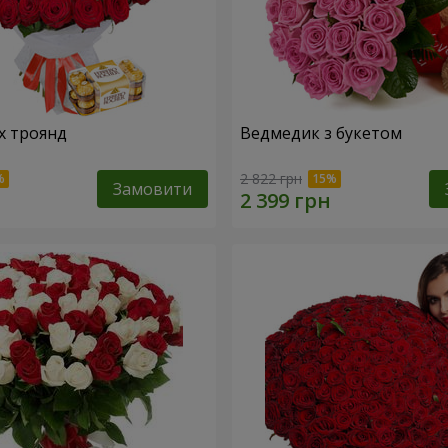
х троянд
Ведмедик з букетом
2 822 грн
Замовити