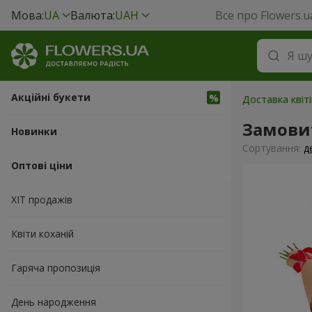
Мова:
UA
Валюта:
UAH
Все про Flowers.u
Акційні букети
Доставка квіті
Замовит
Новинки
Сортування:
д
Оптові ціни
ХІТ продажів
Квіти коханій
Гаряча пропозиція
День народження