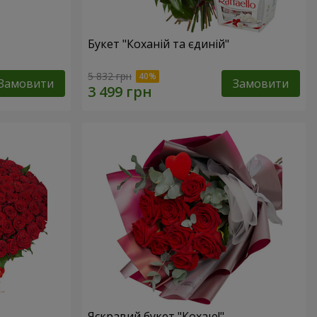
Букет "Коханій та єдиній"
5 832 грн
Замовити
Замовити
Яскравий букет "Кохаю!"