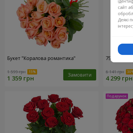
ідентиф
сайт а
обробля
Деякі 
інтерес
Букет "Коралова романтика"
75 білих тр
1 599 грн
6 141 грн
Замовити