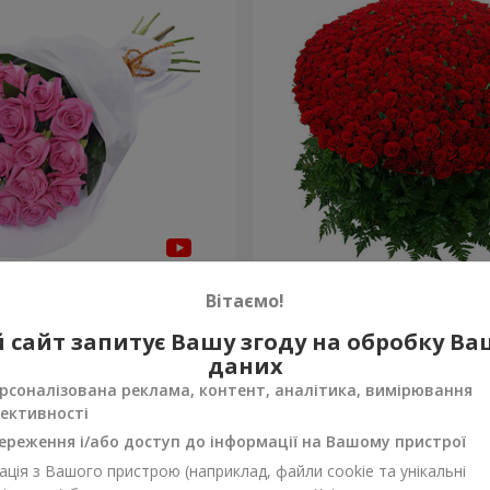
янд "Бути з тобою"
1000 троянд!
Вітаємо!
104 498 грн
 сайт запитує Вашу згоду на обробку В
Замовити
даних
рсоналізована реклама, контент, аналітика, вимірювання
ективності
ереження і/або доступ до інформації на Вашому пристрої
ція з Вашого пристрою (наприклад, файли cookie та унікальні