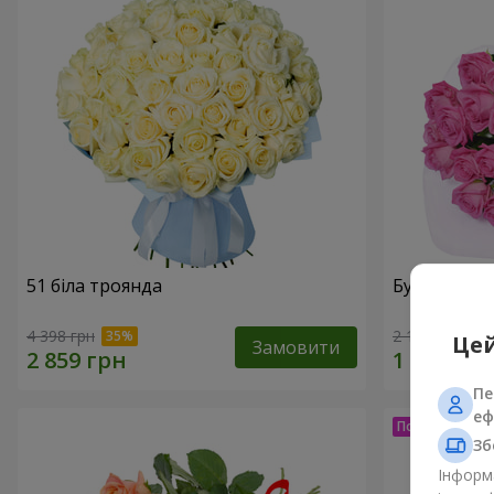
51 біла троянда
Букет з тро
4 398 грн
2 124 грн
Цей
Замовити
Пе
еф
Зб
Інформа