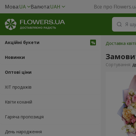
Мова:
UA
Валюта:
UAH
Все про Flowers.u
Акційні букети
Доставка квіті
Замови
Новинки
Сортування:
д
Оптові ціни
ХІТ продажів
Квіти коханій
Гаряча пропозиція
День народження