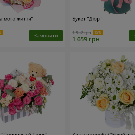
ка мого життя"
Букет "Діор"
1 952 грн
Замовити
 "Принцеса й Тедді"
Квіти у коробці "Білий шо