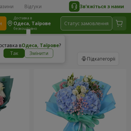
газини
Відгуки
Зв’яжіться з нами
Доставка в
и
Одеса, Таїрове
Статус замовлення
безкоштовно
оставка в
Одеса, Таїрове
?
Так
Змінити
Підкатегорії