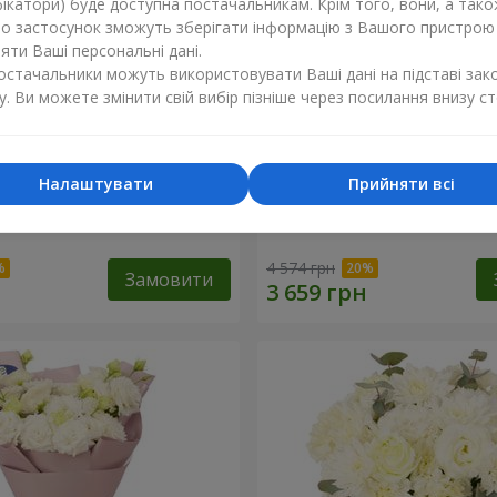
ікатори) буде доступна постачальникам. Крім того, вони, а тако
бо застосунок зможуть зберігати інформацію з Вашого пристрою
ти Ваші персональні дані.
постачальники можуть використовувати Ваші дані на підставі зак
у. Ви можете змінити свій вибір пізніше через посилання внизу ст
Налаштувати
Прийняти всі
li"
Букет "Magic Rose"
4 574 грн
Замовити