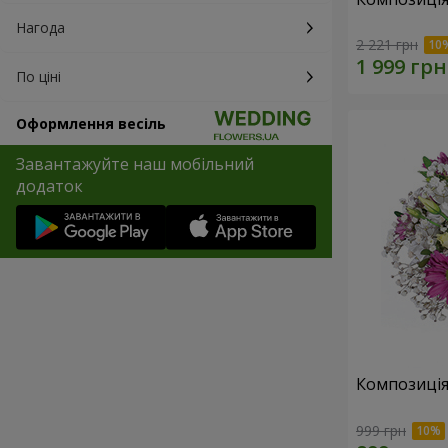
Нагода
2 221 грн
По ціні
Оформлення весіль
Завантажуйте наш мобільний
додаток
Композиція
999 грн