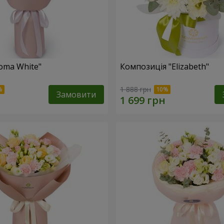
oma White"
Композиція "Elizabeth"
1 888 грн
Замовити