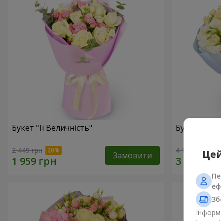
Букет "Її Величність"
Букет "Аріа
2 449 грн
4 116 грн
Цей
Замовити
Пе
еф
Зб
Інформа