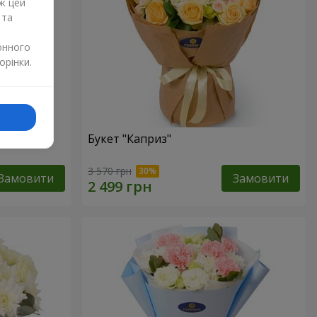
ж цей
 та
онного
орінки.
Букет "Каприз"
3 570 грн
Замовити
Замовити