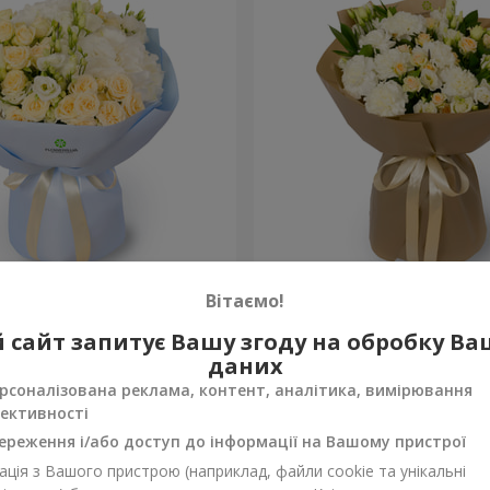
на"
Букет "Веяна"
Вітаємо!
3 284 грн
 сайт запитує Вашу згоду на обробку В
Замовити
даних
рсоналізована реклама, контент, аналітика, вимірювання
ективності
ереження і/або доступ до інформації на Вашому пристрої
ція з Вашого пристрою (наприклад, файли cookie та унікальні