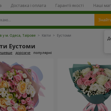
a
Доставка і оплата
Гарантії якості
Наші ма
Знайт
в у м. Одеса, Таїрове
> Квіти > Еустоми
Д
ти Еустоми
ешевше
дорожче
популярні