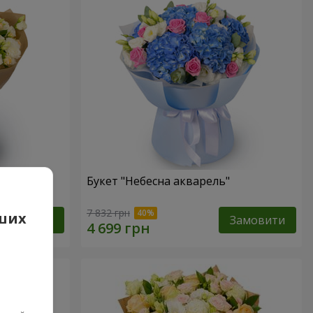
Букет "Небесна акварель"
7 832 грн
аших
Замовити
Замовити