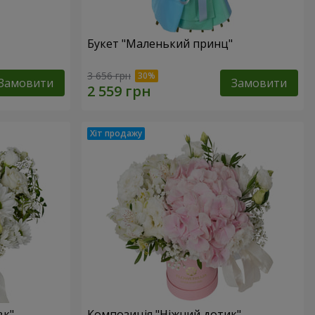
Букет "Маленький принц"
3 656 грн
Замовити
Замовити
вк"
Композиція "Ніжний дотик"