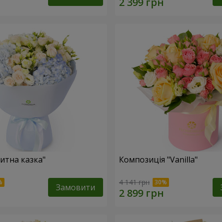
итна казка"
Композиція "Vanilla"
4 141 грн
Замовити