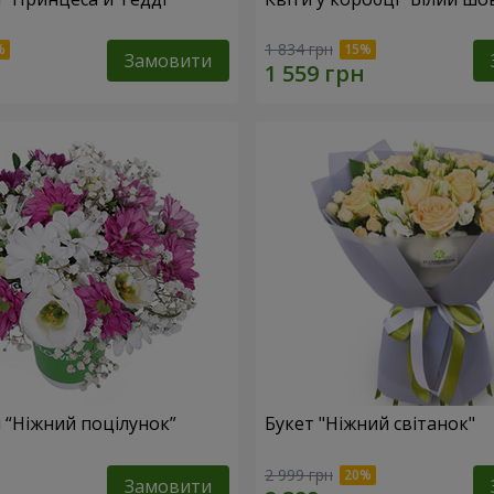
1 834 грн
Замовити
 “Ніжний поцілунок”
Букет "Ніжний світанок"
2 999 грн
Замовити