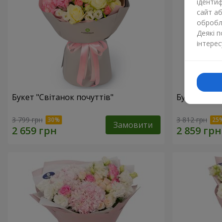
ідентиф
сайт а
обробля
Деякі 
інтерес
Букет "Світанок почуттів"
Букет "Cаval
3 799 грн
3 812 грн
Замовити