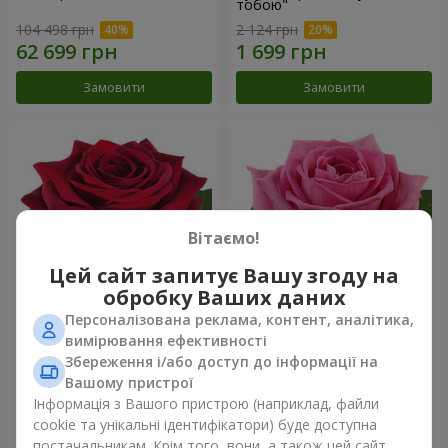
тобою"
104 498 грн
2 124 грн
Замовити
Замовити
Вітаємо!
Цей сайт запитує Вашу згоду на
обробку Ваших даних
Персоналізована реклама, контент, аналітика,
Червона троянда
Рожева троянда (поштучно)
вимірювання ефективності
(поштучно)
Збереження і/або доступ до інформації на
Вашому пристрої
Інформація з Вашого пристрою (наприклад, файли
cookie та унікальні ідентифікатори) буде доступна
Замовити
Замовити
постачальникам. Крім того, вони, а також цей сайт