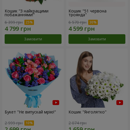
Кошик "З найкращими
Кошик "51 червона
побажаннями!"
троянда"
6 399 грн
6 570 грн
Замовити
Замовити
Букет "Не випускай мрію!"
Кошик "Янголятко"
2 999 грн
2 074 грн