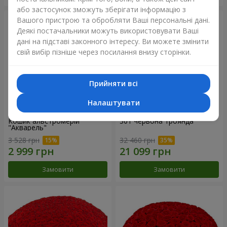
або застосунок зможуть зберігати інформацію з
Вашого пристрою та обробляти Ваші персональні дані.
Деякі постачальники можуть використовувати Ваші
дані на підставі законного інтересу. Ви можете змінити
свій вибір пізніше через посилання внизу сторінки.
Прийняти всі
Налаштувати
Кошик альстромерій
301 червона троянда
"Акварель"
3 528 грн
32 460 грн
Замовити
Замовити