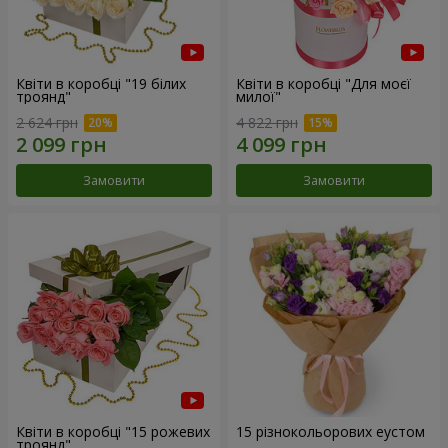
Квіти в коробці "19 білих
Квіти в коробці "Для моєї
троянд"
милої"
2 624 грн
4 822 грн
Замовити
Замовити
Квіти в коробці "15 рожевих
15 різнокольорових еустом
троянд"