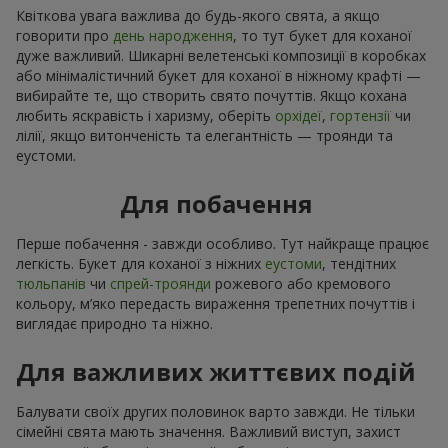
Квіткова увага важлива до будь-якого свята, а якщо
говорити про
день народження
, то тут букет для коханої
дуже важливий. Шикарні велетенські композиції в коробках
або мінімалістичний букет для коханої в ніжному крафті —
вибирайте те, що створить свято почуттів. Якщо кохана
любить яскравість і харизму, оберіть
орхідеї
,
гортензії
чи
лілії, якщо витонченість та елегантність — троянди та
еустоми.
Для побачення
Перше побачення - завжди особливо. Тут найкраще працює
легкість. Букет для коханої з ніжних
еустоми
, тендітних
тюльпанів
чи
спрей-троянди
рожевого або кремового
кольору, м’яко передасть вираження трепетних почуттів і
виглядає природно та ніжно.
Для важливих життєвих подій
Балувати своїх других половинок варто завжди. Не тільки
сімейні свята мають значення. Важливий виступ, захист