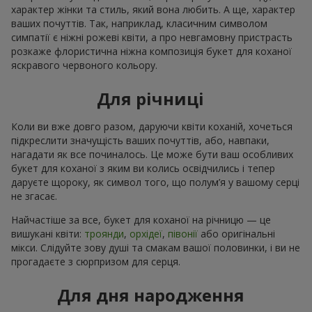
характер жінки та стиль, який вона любить. А ще, характер
ваших почуттів. Так, наприклад, класичним символом
симпатії є ніжні рожеві квіти, а про невгамовну пристрасть
розкаже флористична ніжна композиція букет для коханої
яскравого червоного кольору.
Для річниці
Коли ви вже довго разом, даруючи квіти коханій, хочеться
підкреслити значущість ваших почуттів, або, навпаки,
нагадати як все починалось. Це може бути ваш особливих
букет для коханої з яким ви колись освідчились і тепер
даруєте щороку, як символ того, що полум’я у вашому серці
не згасає.
Найчастіше за все, букет для коханої на річницю — це
вишукані квіти:
троянди
,
орхідеї
,
півонії
або оригінальні
мікси. Слідуйте зову душі та смакам вашої половинки, і ви не
прогадаєте з сюрпризом для серця.
Для дня народження