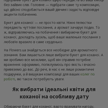
без зайвих слів. Головне — підібрати саме ту композицію,
що дійсно сподобається вашій дівчині і задасть відповідні
акценти побаченню.
Букет для коханої — не просто квіти. Ніжні пелюстки
передають чуттєве послання, а аромат зачарує подих. То
ж, відправляючись на побачення і вибираючи букет для
коханої, докладіть зусиль, щоб ваше маленьке послання з
любов’ю вразило в саме серденько.
На Flowers.ua знайдеться все необхідне для ароматного
зізнання. Вам лишається лише вибрати букет для коханої. А
ми зробимо все можливе, щоб він справив потрібне
враження: оформимо, попіклуємось про якість і вчасно
привеземо до вас. До речі, в нас є не лише романтичні
подарунки, а й вишукані композиції для ваших
колег по
роботі
, які також потребують уваги.
Як вибрати ідеальні квіти для
коханої на особливу дату
Обираючи букет для коханої, варто врахувати нагоду,