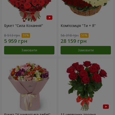
Букет "Сила Кохання!"
Композиція "Ти + Я"
8 513 грн
56 318 грн
Замовити
Замовити
Букет "У захваті від тебе!"
11 червоних троянд