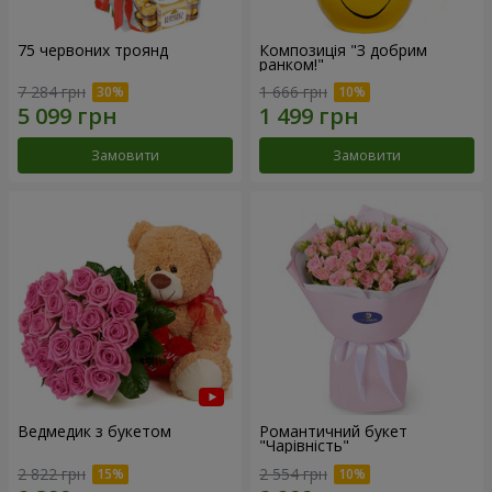
75 червоних троянд
Композиція "З добрим
ранком!"
7 284 грн
1 666 грн
Замовити
Замовити
Ведмедик з букетом
Романтичний букет
"Чарівність"
2 822 грн
2 554 грн