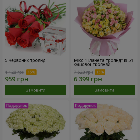
5 червоних троянд
Мікс "Планета троянд" із 51
кущової троянди
1 128 грн
7 528 грн
Замовити
Замовити