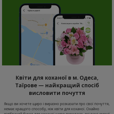
Квіти для коханої в м. Одеса,
Таїрове — найкращий спосіб
висловити почуття
Якщо ви хочете щиро і виразно розказати про свої почуття,
немає кращого способу, ніж квіти для коханої. Охайно
підібраний букет для коханої щиро передасть всі ваші емоції