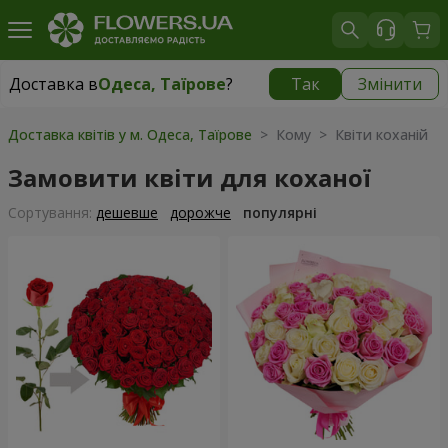
Доставка в
Одеса, Таїрове
?
Так
Змінити
Доставка в
Одеса, Таїрове
|
безкоштовно
Доставка квітів у м. Одеса, Таїрове
> Кому > Квіти коханій
Замовити квіти для коханої
Сортування:
дешевше
дорожче
популярні