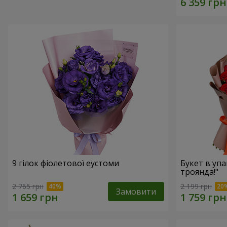
9 гілок фіолетової еустоми
Букет в упа
троянда!"
2 765 грн
2 199 грн
Замовити