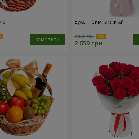
аю"
Букет "Симпатяжка"
3 128 грн
Замовити