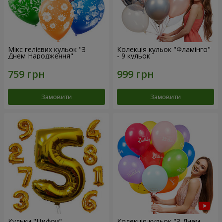
Мікс гелієвих кульок "З
Колекція кульок "Фламінго"
Днем Народження"
- 9 кульок
Замовити
Замовити
Кульки "Цифри"
Колекція кульок "З Днем