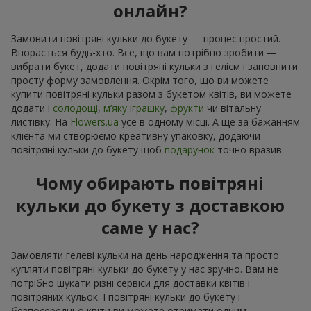
онлайн?
Замовити повітряні кульки до букету — процес простий.
Впорається будь-хто. Все, що вам потрібно зробити —
вибрати букет, додати повітряні кульки з гелієм і заповнити
просту форму замовлення. Окрім того, що ви можете
купити повітряні кульки разом з букетом квітів, ви можете
додати і
солодощі
,
м’яку іграшку
,
фрукти
чи вітальну
листівку. На
Flowers.ua
усе в одному місці. А ще за бажанням
клієнта ми створюємо креативну упаковку, додаючи
повітряні кульки до букету щоб
подарунок
точно вразив.
Чому обирають повітряні
кульки до букету з доставкою
саме у нас?
Замовляти гелеві кульки на день народження та просто
купляти повітряні кульки до букету у нас зручно. Вам не
потрібно шукати різні сервіси для доставки квітів і
повітряних кульок. І повітряні кульки до букету і
безпосередньо квіти ви можете отримати одним