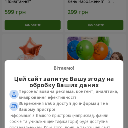
"Привітання!"
День Народження" - 3
кульки
Замовити
Замовити
Вітаємо!
Цей сайт запитує Вашу згоду на
обробку Ваших даних
Персоналізована реклама, контент, аналітика,
Фонтан куль “Світ чудес”
Коллекция шариков "День
вимірювання ефективності
рождения" (с Тедди)
Збереження і/або доступ до інформації на
Вашому пристрої
Інформація з Вашого пристрою (наприклад, файли
cookie та унікальні ідентифікатори) буде доступна
Замовити
Замовити
постачальникам. Крім того, вони, а також цей сайт