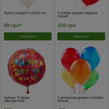
Куля з конфетті (золото)
3 гелієві кульки (червоні
серця)
Замовити
Замовити
Кулька "З Днем
5 різнокольорових гелієвих
народження"
кульок