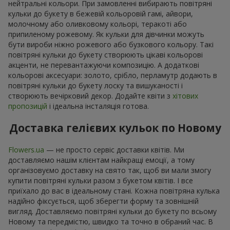
нейтральні кольори. При замовленні вибирають повітряні
кульки до букету в бежевій кольоровій гамі, айвори,
молочному або оливковому кольорі, теракоті або
припиленому рожевому. Як кульки для дівчинки можуть
бути вироби ніжно рожевого або бузкового кольору. Такі
повітряні кульки до букету створюють цікаві кольорові
акценти, не перевантажуючи композицію. А додаткові
кольорові аксесуари: золото, срібло, перламутр додають в
повітряні кульки до букету лоску та вишуканості і
створюють вечірковий декор. Додайте квіти з
хітових
пропозицій
і ідеальна інсталяція готова.
Доставка гелієвих кульок по Новому
Flowers.ua
— не просто сервіс доставки квітів. Ми
доставляємо нашім клієнтам найкращі емоції, а тому
організовуємо доставку на свято так, щоб ви мали змогу
купити повітряні кульки разом з букетом квітів. І все
приїхало до вас в ідеальному стані. Кожна повітряна кулька
надійно фіксується, щоб зберегти форму та зовнішній
вигляд. Доставляємо повітряні кульки до букету по всьому
Новому та передмістю, швидко та точно в обраний час. В