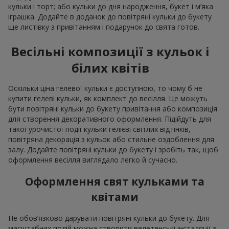
кульки і торт; або кульки до дня народження, букет і м’яка
іграшка. Додайте в доданок до повітряні кульки до букету
ще листівку з привітанням і подарунок до свята готов.
Весільні композиції з кульок і
білих квітів
Оскільки ціна гелевої кульки є доступною, то чому б не
купити гелеві кульки, як комплект до весілля. Це можуть
бути повітряні кульки до букету привітання або композиція
для створення декоративного оформлення. Підійдуть для
такої урочистої події кульки гелієві світлих відтінків,
повітряна декорація з кульок або стильне оздоблення для
залу. Додайте повітряні кульки до букету і зробіть так, щоб
оформлення весілля виглядало легко й сучасно.
Оформлення свят кульками та
квітами
Не обов’язково дарувати повітряні кульки до букету. Для
масштабних подій можна створити велетенські інсталяції з