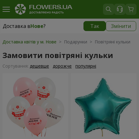
Доставка в
Нове
?
Так
Змінити
Доставка в
Нове
|
безкоштовно
Доставка квітів у м. Нове
> Подарунки > Повітряні кульки
Замовити повітряні кульки
Сортування:
дешевше
дорожче
популярні