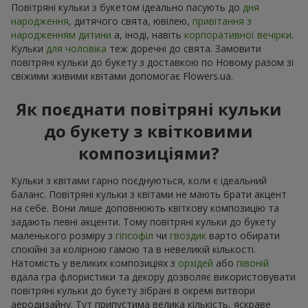
Повітряні кульки з букетом ідеально пасують до
дня
народження
, дитячого свята, ювілею,
привітання з
народженням дитини
а, іноді, навіть
корпоративної вечірки
.
Кульки
для чоловіка
теж доречні до свята. Замовити
повітряні кульки до букету з доставкою по Новому разом зі
свіжими живими квітами допомогає Flowers.ua.
Як поєднати повітряні кульки
до букету з квітковими
композиціями?
Кульки з квітами гарно поєднуються, коли є ідеальний
баланс. Повітряні кульки з квітами не мають брати акцент
на себе. Вони лише доповнюють квіткову композицію та
задають певні акценти. Тому повітряні кульки до букету
маленького розміру з
гіпсофіл
чи
гвоздик
варто обирати
спокійні за колірною гамою та в невеликій кількості.
Натомість у великих композиціях з
орхідей
або
півоній
вдала гра флористики та декору дозволяє використовувати
повітряні кульки до букету зібрані в окремі витвори
аеродизайну. Тут припустима велика кількість, яскраве