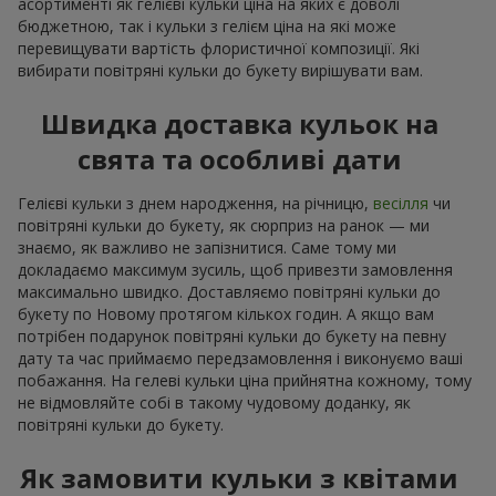
асортименті як гелієві кульки ціна на яких є доволі
бюджетною, так і кульки з гелієм ціна на які може
перевищувати вартість флористичної композиції. Які
вибирати повітряні кульки до букету вирішувати вам.
Швидка доставка кульок на
свята та особливі дати
Гелієві кульки з днем народження, на річницю,
весілля
чи
повітряні кульки до букету, як сюрприз на ранок — ми
знаємо, як важливо не запізнитися. Саме тому ми
докладаємо максимум зусиль, щоб привезти замовлення
максимально швидко. Доставляємо повітряні кульки до
букету по Новому протягом кількох годин. А якщо вам
потрібен подарунок повітряні кульки до букету на певну
дату та час приймаємо передзамовлення і виконуємо ваші
побажання. На гелеві кульки ціна прийнятна кожному, тому
не відмовляйте собі в такому чудовому доданку, як
повітряні кульки до букету.
Як замовити кульки з квітами