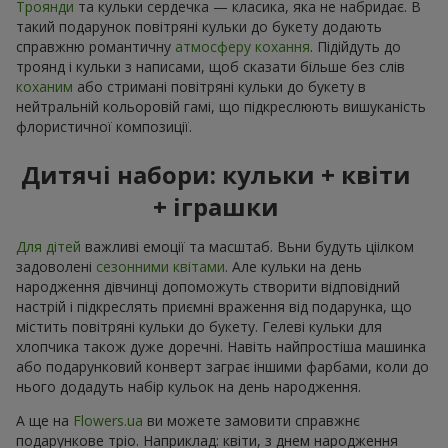
Троянди
та кульки сердечка — класика, яка не набридає. В
такий подарунок повітряні кульки до букету додають
справжню романтичну
атмосферу кохання
. Підійдуть до
троянд і кульки з написами, щоб сказати більше без слів
коханим
або стримані повітряні кульки до букету в
нейтральній кольоровій гамі, що підкреслюють вишуканість
флористичної композиції.
Дитячі набори: кульки + квіти
+ іграшки
Для дітей
важливі емоції та масштаб. Вьни будуть ціілком
задоволені
сезонними квітами
. Але кульки на день
народження дівчинці допоможуть створити відповідний
настрій і підкреслять приємні враження від подарунка, що
містить повітряні кульки до букету. Гелеві кульки для
хлопчика також дуже доречні. Навіть найпростіша машинка
або подарунковий конверт заграє іншими фарбами, коли до
нього додадуть набір кульок на день народження.
А ще на
Flowers.ua
ви можете замовити справжнє
подарункове тріо. Наприклад: квіти, з днем народження