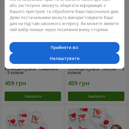
або застосунок зможуть зберігати інформацію з
Вашого пристрою та обробляти Ваші персональні дані.
Деякі постачальники можуть використовувати Ваші
дані на підставі законного інтересу. Ви можете змінити
свій вибір пізніше через посилання внизу сторінки.
Прийняти всі
Налаштувати
Колекція кульок "Смайлики"
Колекція кульок "Люблю" - 5
- 5 кульок
кульок
Замовити
Замовити