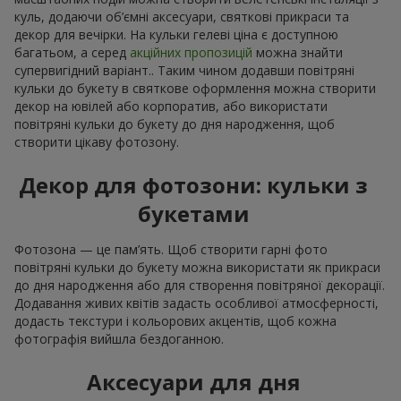
куль, додаючи об’ємні аксесуари, святкові прикраси та
декор для вечірки. На кульки гелеві ціна є доступною
багатьом, а серед
акційних пропозицій
можна знайти
супервигідний варіант.. Таким чином додавши повітряні
кульки до букету в святкове оформлення можна створити
декор на ювілей або корпоратив, або використати
повітряні кульки до букету до дня народження, щоб
створити цікаву фотозону.
Декор для фотозони: кульки з
букетами
Фотозона — це пам’ять. Щоб створити гарні фото
повітряні кульки до букету можна використати як прикраси
до дня народження або для створення повітряної декорації.
Додавання живих квітів задасть особливої атмосферності,
додасть текстури і кольорових акцентів, щоб кожна
фотографія вийшла бездоганною.
Аксесуари для дня