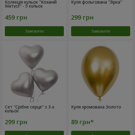
Колекція кульок "Коханій
Куля фольгована "Зірка"
Матусі!" - 5 кульок
Замовити
Замовити
Сет "Срібне серце" з 3-х
Куля хромована Золото
кульок