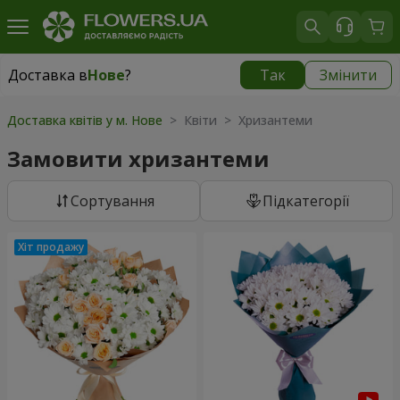
Доставка в
Нове
?
Так
Змінити
Доставка в
Нове
|
безкоштовно
Доставка квітів у м. Нове
> Квіти > Хризантеми
Замовити хризантеми
Сортування
Підкатегорії