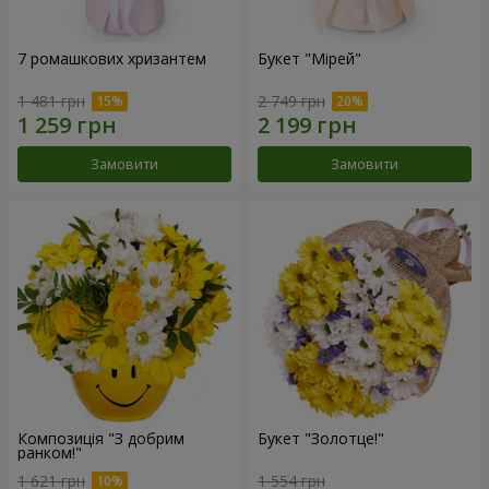
7 ромашкових хризантем
Букет "Мірей"
1 481 грн
2 749 грн
Замовити
Замовити
Композиція "З добрим
Букет "Золотце!"
ранком!"
1 621 грн
1 554 грн