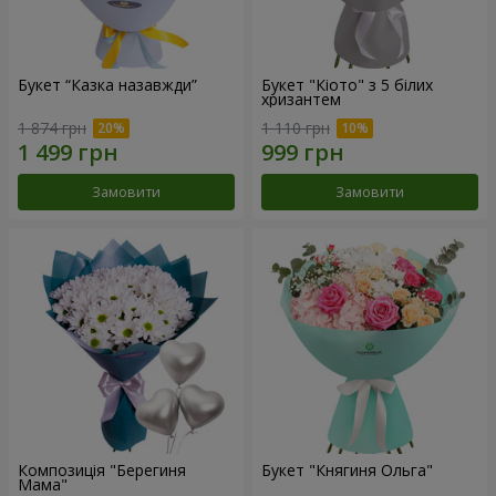
Букет “Казка назавжди”
Букет "Кіото" з 5 білих
хризантем
1 874 грн
1 110 грн
Замовити
Замовити
Композиція "Берегиня
Букет "Княгиня Ольга"
Мама"