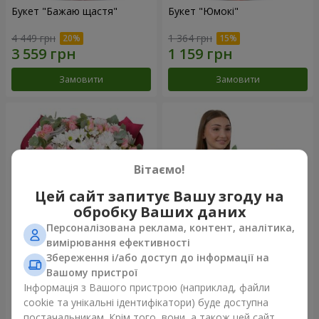
Букет "Бажаю щастя"
Букет "Юмокі"
4 449 грн
1 364 грн
Замовити
Замовити
Вітаємо!
Цей сайт запитує Вашу згоду на
обробку Ваших даних
Персоналізована реклама, контент, аналітика,
вимірювання ефективності
Збереження і/або доступ до інформації на
Букет "Чарівність ніжності"
Композиція "Білосніжна
гармонія"
Вашому пристрої
3 749 грн
3 145 грн
Інформація з Вашого пристрою (наприклад, файли
cookie та унікальні ідентифікатори) буде доступна
постачальникам. Крім того, вони, а також цей сайт