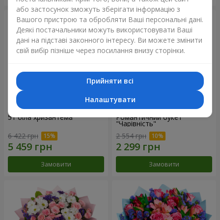
або застосунок зможуть зберігати інформацію з
Вашого пристрою та обробляти Ваші персональні дані.
Деякі постачальники можуть використовувати Ваші
дані на підставі законного інтересу. Ви можете змінити
свій вибір пізніше через посилання внизу сторінки.
Прийняти всі
Налаштувати
51 біла хризантема
Романтичний букет
"Чарівність"
6 422 грн
2 554 грн
Замовити
Замовити