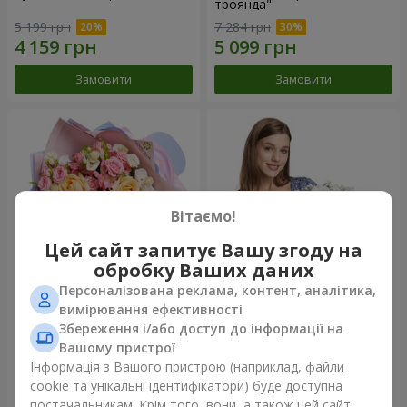
троянда"
5 199 грн
7 284 грн
Замовити
Замовити
Вітаємо!
Цей сайт запитує Вашу згоду на
обробку Ваших даних
Персоналізована реклама, контент, аналітика,
Букет "Казка мого життя"
Кошик "Янголятко"
вимірювання ефективності
Збереження і/або доступ до інформації на
2 732 грн
2 074 грн
Вашому пристрої
Інформація з Вашого пристрою (наприклад, файли
cookie та унікальні ідентифікатори) буде доступна
Замовити
Замовити
постачальникам. Крім того, вони, а також цей сайт