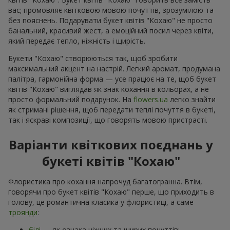
вас; промовляє квітковою мовою почуттів, зрозумілою та
без пояснень. Подарувати букет квітів "Кохаю" не просто
банальний, красивий жест, а емоційний посил через квіти,
який передає тепло, ніжність і щирість.
Букети "Кохаю" створюються так, щоб зробити
максимальний акцент на настрій. Легкий аромат, продумана
палітра, гармонійна форма — усе працює на те, щоб букет
квітів "Кохаю" виглядав як знак кохання в кольорах, а не
просто формальний подарунок. На
flowers.ua
легко знайти
як стримані рішення, щоб передати теплі почуття в букеті,
так і яскраві композиції, що говорять мовою пристрасті.
Варіанти квіткових поєднань у
букеті квітів "Кохаю"
Флористика про кохання напрочуд багатогранна. Втім,
говорячи про букет квітів "Кохаю" перше, що приходить в
голову, це романтична класика у флористиці, а саме
троянди
:
білі
— як ознака ніжних та щирих почуттів;