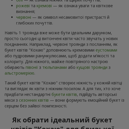
рожеві
та
кремові
— як ознака уваги та квіткове
визнання;
червоні
— як символ несамовитої пристрасті й
глибоких почуттів.
Навіть 1 троянда вже може бути ідеальним дарунком,
просто сьогодні ці витончені квіти часто звучать у нових
поєднаннях. Наприклад, червоні троянди з посланням, як
букет квітів "Кохаю" доповнюють кремовими
еустомами
або пудровими ранункулюсами, щоб додати м’якості та
колориту. Для ніжного, майже повітряного настрою
обирають
півонії
з
тюльпанами
або
кущові троянди
з
альстромерією
.
Такий букет квітів "Кохаю" створює ніжність у кожній квітці
та виглядає як квіти з ніжним посилом. А для тих, хто хоче
придбати нестандартні
букети квітів
, підійдуть авторські
мікси з
сезонних квітів
— вони формують емоційний букет із
серцем без зайвої помпезності.
Як обрати ідеальний букет
квітів "Кохаю" для близької