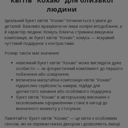
людини
Ідеальний букет квітів "Кохаю" починається з уваги до
деталей. Важливо врахувати не лише колірні вподобання, а
й характер людини. Комусь ближча стримана вишукана
композиція, як букет квітів "Кохаю"; комусь — яскравий
чуттєвий подарунок з контрастами.
Розмір також має значення:
невеликий букет квітів "Кохаю" може виглядати дуже
особисто — як флористичний комплімент до першого
побачення або освідчення;
величезна масштабна композиція квітів "Кохаю"
підкреслює серйозність намірів, підійде для
урочистого зізнання або особливого подарунка;
букет квітів "Кохаю" в авторському виконанні з
ексклюзивним оформленням стане в нагоді до
визначного моменту у стосунках.
Пам’ятайте: букет квітів "Кохаю" — це квіти з особливим
сенсом, які не перевантажені декором і дозволяють емоції