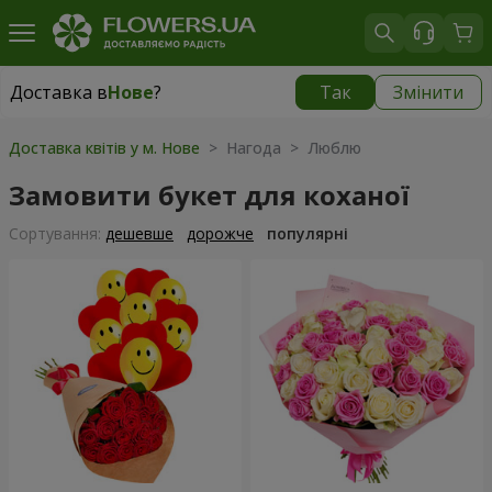
Доставка в
Нове
?
Так
Змінити
Доставка в
Нове
|
безкоштовно
Доставка квітів у м. Нове
> Нагода > Люблю
Замовити букет для коханої
Сортування:
дешевше
дорожче
популярні