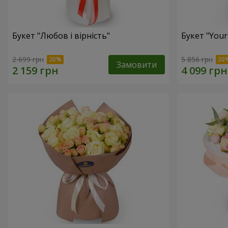
Букет "Любов і вірність"
Букет "Your
2 699 грн
5 856 грн
Замовити