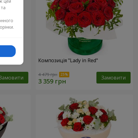
ж цей
 та
онного
орінки.
дмедиком
Композиція "Lady in Red"
4 479 грн
Замовити
Замовити