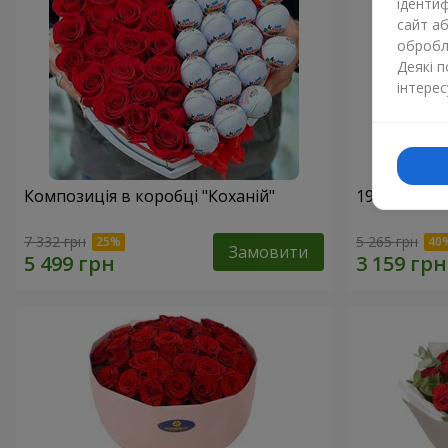
ідентиф
сайт а
обробля
Деякі 
інтерес
Композиція в коробці "Коханій"
19 червони
7 332 грн
5 265 грн
Замовити