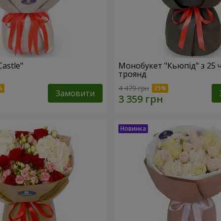
Castle"
Монобукет "Кьюпід" з 25 
троянд
4 479 грн
Замовити