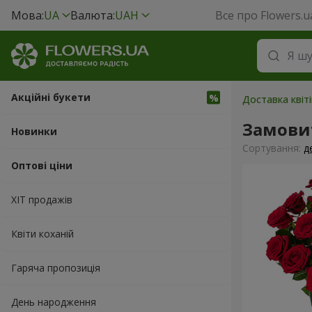
Мова:
UA
Валюта:
UAH
Все про Flowers.u
Акційні букети
Доставка квіт
Замови
Новинки
Сортування:
д
Оптові ціни
ХІТ продажів
Квіти коханій
Гаряча пропозиція
День народження