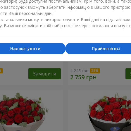
ікатори) буде доступна постачальникам. Крім того, вони, а тако
бо застосунок зможуть зберігати інформацію з Вашого пристрою
ти Ваші персональні дані.
постачальники можуть використовувати Ваші дані на підставі зак
у. Ви можете змінити свій вибір пізніше через посилання внизу ст
Налаштувати
Прийняти всі
х троянд з Пандою
19 червоних троянд з Ве
4 245 грн
Замовити