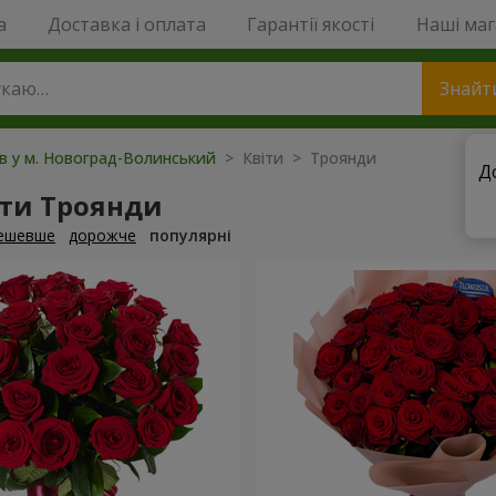
a
Доставка і оплата
Гарантії якості
Наші ма
Знайт
ів у м. Новоград-Волинський
> Квіти > Троянди
Д
ти Троянди
ешевше
дорожче
популярні