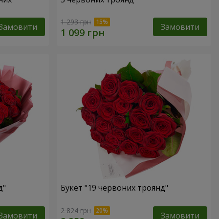
1 293 грн
Замовити
Замовити
д"
Букет "19 червоних троянд"
2 824 грн
Замовити
Замовити