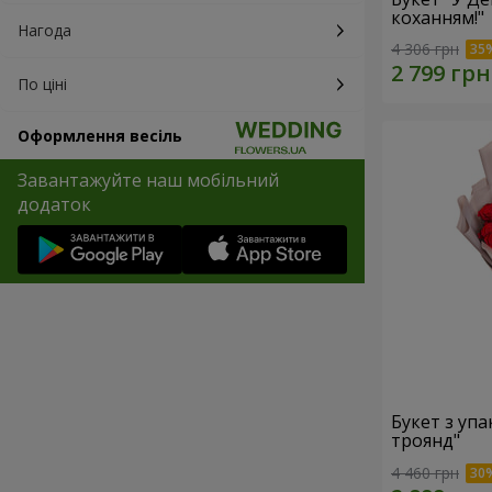
коханням!"
Нагода
4 306 грн
По ціні
Оформлення весіль
Завантажуйте наш мобільний
додаток
Букет з уп
троянд"
4 460 грн