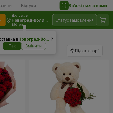
газини
Відгуки
Зв’яжіться з нами
Доставка в
и
Новоград-Волинський
Статус замовлення
150 грн
оставка в
Новоград-Волинський
?
Так
Змінити
Підкатегорії