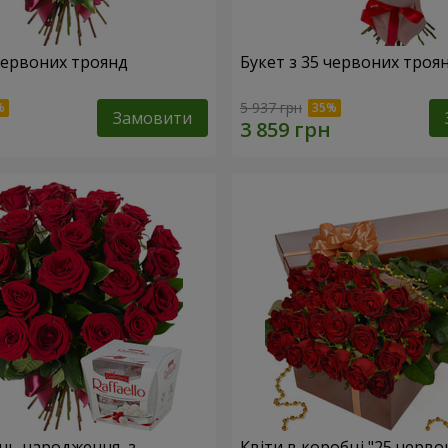
 червоних троянд
Букет з 35 червоних троя
5 937 грн
Замовити
ень народження, з
Квіти в коробці "25 черво