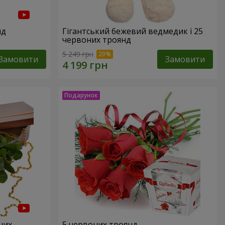
нд
Гігантський бежевий ведмедик і 25
червоних троянд
5 249 грн
Замовити
Замовити
них
5 червоних троянд