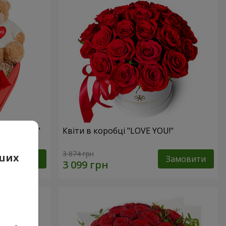
 презент"
Квіти в коробці "LOVE YOU!"
3 874 грн
аших
Замовити
Замовити