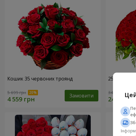
Кошик 35 червоних троянд
251 червон
5 699 грн
34 570 грн
Цей
Замовити
Пе
еф
Зб
Інформа