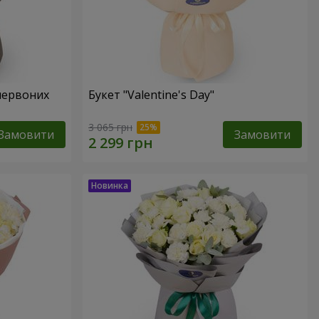
червоних
Букет "Valentine's Day"
3 065 грн
Замовити
Замовити