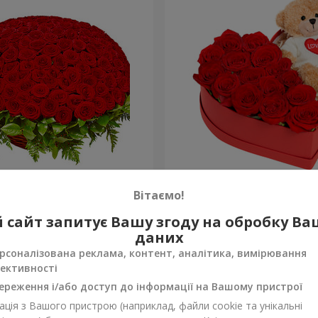
а троянда
Композиція "Зворушливий
Вітаємо!
2 999 грн
 сайт запитує Вашу згоду на обробку В
Замовити
даних
рсоналізована реклама, контент, аналітика, вимірювання
ективності
ереження і/або доступ до інформації на Вашому пристрої
ція з Вашого пристрою (наприклад, файли cookie та унікальні