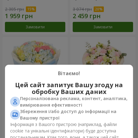
2 305 грн
3 074 грн
Замовити
Замовити
Вітаємо!
Цей сайт запитує Вашу згоду на
обробку Ваших даних
Персоналізована реклама, контент, аналітика,
Букет "Небесна блакить"
Букет "Secret"
вимірювання ефективності
Збереження і/або доступ до інформації на
7 014 грн
3 443 грн
Вашому пристрої
Інформація з Вашого пристрою (наприклад, файли
cookie та унікальні ідентифікатори) буде доступна
Замовити
Замовити
постачальникам. Крім того, вони, а також цей сайт