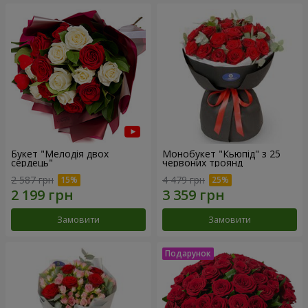
Букет "Мелодія двох
Монобукет "Кьюпід" з 25
сердець"
червоних троянд
2 587 грн
4 479 грн
Замовити
Замовити