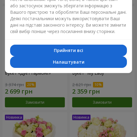
або застосунок зможуть зберігати інформацію з
Вашого пристрою та обробляти Ваші персональні дані.
Деякі постачальники можуть використовувати Ваші
дані на підставі законного інтересу. Ви можете змінити
свій вибір пізніше через посилання внизу сторінки.
Прийняти всі
Налаштувати
Букет «Дует гармонії»
Букет "My Lady"
3 374 грн
2 621 грн
Замовити
Замовити