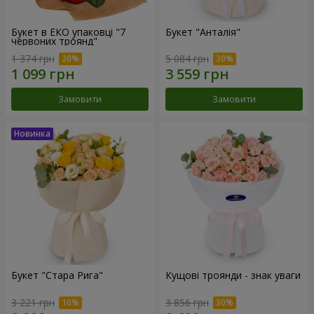
Букет в ЕКО упаковці "7
Букет "Анталія"
червоних троянд"
1 374 грн
5 084 грн
Замовити
Замовити
Букет "Стара Рига"
Кущові троянди - знак уваги
3 221 грн
3 856 грн