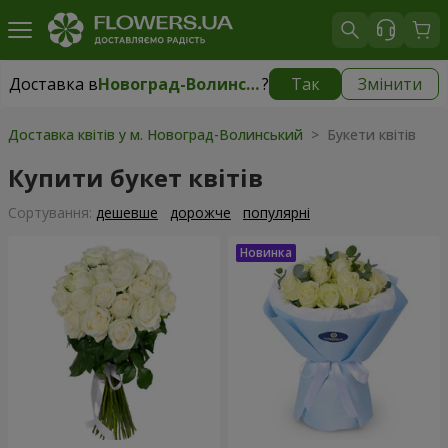
Доставка в
Новоград-Волинський
?
Так
Змінити
Доставка в
Новоград-Волинський
|
150 грн
Доставка квітів у м. Новоград-Волинський
> Букети квітів
Купити букет квітів
Сортування:
дешевше
дорожче
популярні