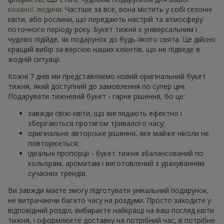
коханої людини
. Частіше за все, вона містить у собі сезонні
квіти, або рослини, що передають настрій та атмосферу
поточного періоду року. Букет тижня є універсальним і
чудово підійде, як подарунок до будь-якого свята. Це дійсно
кращий вибір за версією наших клієнтів, що не підведе в
жодній ситуації.
Кожні 7 днів ми представляємо новий оригінальний букет
тижня, який доступний до замовлення по супер ціні.
Подарувати тижневий букет - гарне рішення, бо це:
завжди свіжі квіти, що виглядають ефектно і
зберігаються протягом тривалого часу;
оригінальне авторське рішення, яке майже ніколи не
повторюється;
ідеальні пропорції - букет тижня збалансований по
кольорам, ароматам і виготовлений з урахуванням
сучасних трендів.
Ви завжди маєте змогу підготувати унікальний подарунок,
не витрачаючи багато часу на роздуми. Просто заходите у
відповідний розділ, вибираєте найкращі на ваш погляд квіти
тижня, і оформлюєте доставку на потрібний час, в потрібне