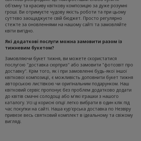
об'ємну та красиву квіткову композицію за дуже розумні
гроші. Ви отримуєте чудову якість роботи та при цьому
суттєво заощаджуєте свій бюджет. Просто регулярно
стежте за оновленнями на нашому сайті та замовляйте
квіти вигідно.
Які додаткові послуги можна замовити разом із
тижневим букетом?
Замовляючи букет тижня, ви можете скористатися
послугою "доставка сюрприз" або замовити "фотозвіт про
доставку". Крім того, як і при замовленні будь-якої іншої
квіткової композиції, є можливість доповнити букет тижня
авторською листівкою чи оригінальним подарунком. Наш
квітковий сервіс пропонує без проблем додатково додати
до квітів смачні солодощі або м'які іграшки з нашого
каталогу. Усі ці корисні опції легко вибрати в один клік під
час покупки на сайті. Наша кур'єрська доставка по Незвіру
привезе весь святковий комплект в ідеальному та свіжому
вигляді.