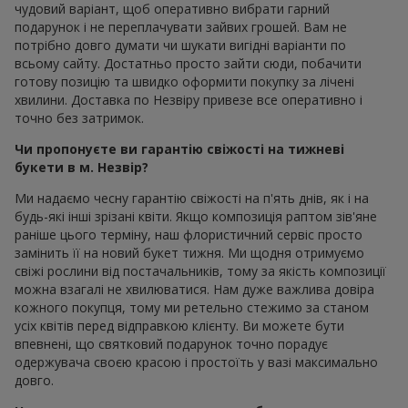
чудовий варіант, щоб оперативно вибрати гарний
подарунок і не переплачувати зайвих грошей. Вам не
потрібно довго думати чи шукати вигідні варіанти по
всьому сайту. Достатньо просто зайти сюди, побачити
готову позицію та швидко оформити покупку за лічені
хвилини. Доставка по Незвіру привезе все оперативно і
точно без затримок.
Чи пропонуєте ви гарантію свіжості на тижневі
букети в м. Незвір?
Ми надаємо чесну гарантію свіжості на п'ять днів, як і на
будь-які інші зрізані квіти. Якщо композиція раптом зів'яне
раніше цього терміну, наш флористичний сервіс просто
замінить її на новий букет тижня. Ми щодня отримуємо
свіжі рослини від постачальників, тому за якість композиції
можна взагалі не хвилюватися. Нам дуже важлива довіра
кожного покупця, тому ми ретельно стежимо за станом
усіх квітів перед відправкою клієнту. Ви можете бути
впевнені, що святковий подарунок точно порадує
одержувача своєю красою і простоїть у вазі максимально
довго.