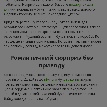
побажань. Наприклад, якщо вибираєте
подарунок для
дитини
, покладіть у букет тижня м’яку іграшку; дорослої
людини - коробку якісних шоколадних цукерок.
Приділіть ретельну увагу вибору букета тижня для
особливого настрою. Тут можуть бути застосовані яскраві
теплі кольори, неординарні композиції і оригінальне
оформлення. Чудовий варіант - букет тижня в коробці. По-
перше, це виглядає оригінально. По-друге, такі квіти тижня
при певному догляді, можуть простояти доволі довго.
Романтичний сюрприз без
приводу
Хочете порадувати свою кохану людину? Немає нічого
простішого. Додайте до
ніжного букета квітів
яскраві
повітряні кульки з відповідними написами, або виконані у
формі сердечка. Навіть якщо зараз ви знаходитесь на
певній відстані, такий тижневий букет точно не залишить її
байдужою до прояву вашої уваги.