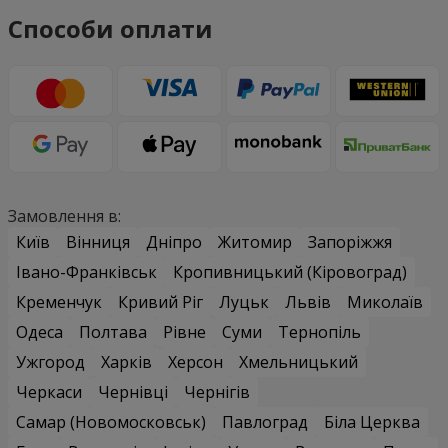
Способи оплати
Замовлення в:
Київ
Вінниця
Дніпро
Житомир
Запоріжжя
Івано-Франківськ
Кропивницький (Кіровоград)
Кременчук
Кривий Ріг
Луцьк
Львів
Миколаїв
Одеса
Полтава
Рівне
Суми
Тернопіль
Ужгород
Харків
Херсон
Хмельницький
Черкаси
Чернівці
Чернігів
Самар (Новомосковськ)
Павлоград
Біла Церква