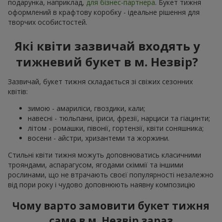
подарунка, наприклад,
для бізнес-партнера
. Букет тижня
оформлений в крафтову коробку - ідеальне рішення для
творчих особистостей.
Які квіти зазвичай входять у
тижневий букет в м. Незвір?
Зазвичай, букет тижня складається зі свіжих сезонних
квітів:
зимою - амариліси, гвоздики, кали;
навесні - тюльпани, іриси, фрезії, нарциси та гіацинти;
літом - ромашки, півонії, гортензії, квіти соняшника;
восени - айстри, хризантеми та жоржини.
Стильні квіти тижня можуть доповнюватись класичними
трояндами, аспарагусом, ягодами скіммії та іншими
рослинами, що не втрачають своєї популярності незалежно
від пори року і чудово доповнюють наявну композицію
Чому варто замовити букет тижня
саме в м. Незвір зараз