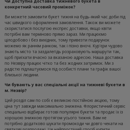
Чи доступна доставка тижневого букета в
конкретний часовий проміжок?
Ви можете замовити букет тижня на будь-який час доби під
час швидкого оформлення замовлення. Також ви можете
скористатися послугою експрес доставки, якщо квіти
потрібні вам терміново прямо зараз. Ми працюємо
цілодобово і без вихідних, тому привезти подарунок
можемо як раннім ранком, так і пізно вночі. Кур'єри чудово
знають місто та заздалегідь розраховують маршрути так,
щоб приїхати вчасно за вказаною адресою. Наша доставка
по Незвіру працює чітко та без жодних затримок. Ми з
радістю підлаштуємося під особисті плани та графік вашої
близької людини.
Чи бувають у вас спеціальні акції на тижневі букети в
м. Незвір?
Цей розділ сам по собі є великою постійною акцією, тому
ціна тут завжди максимально знижена. Флористичний сервіс
спеціально відбирає готові популярні букети та продає їх із
хорошою знижкою протягом усього тижня. Вам не
потрібно додатково шукати промокоди чи довго чекати на
святкові розпродажі. Це найпростіший спосіб купити