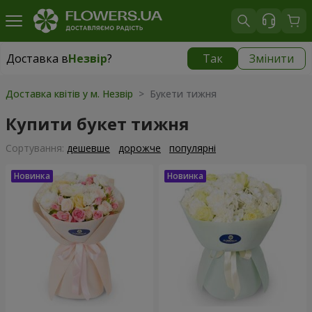
Доставка в
Незвір
?
Так
Змінити
Доставка в
Незвір
|
770 грн
Доставка квітів у м. Незвір
> Букети тижня
Купити букет тижня
Сортування:
дешевше
дорожче
популярні