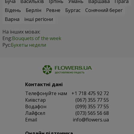
Буча
Васильків
Ірпінь
Умань
Варшава
Прага
Відень
Берлін
Ревне
Бургас
Сонячний берег
Варна
інші регіони
На інших мовах:
Eng:
Bouquets of the week
Рус:
Букеты недели
Контактні дані
Телефонуйте нам
+1 718 475 92 72
Київстар
(067) 355 77 55
Водафон
(099) 355 77 55
Лайфсел
(073) 565 56 68
Email
info@flowers.ua
Онлайн підтримка