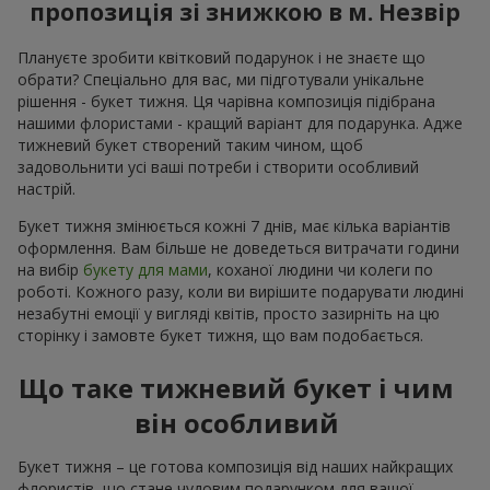
пропозиція зі знижкою в м. Незвір
Плануєте зробити квітковий подарунок і не знаєте що
обрати? Спеціально для вас, ми підготували унікальне
рішення - букет тижня. Ця чарівна композиція підібрана
нашими флористами - кращий варіант для подарунка. Адже
тижневий букет створений таким чином, щоб
задовольнити усі ваші потреби і створити особливий
настрій.
Букет тижня змінюється кожні 7 днів, має кілька варіантів
оформлення. Вам більше не доведеться витрачати години
на вибір
букету для мами
, коханої людини чи колеги по
роботі. Кожного разу, коли ви вирішите подарувати людині
незабутні емоції у вигляді квітів, просто зазирніть на цю
сторінку і замовте букет тижня, що вам подобається.
Що таке тижневий букет і чим
він особливий
Букет тижня – це готова композиція від наших найкращих
флористів, що стане чудовим подарунком для вашої