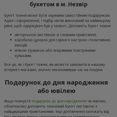
букетом в м. Незвір
Букет тижня може бути окремим самостійним подарунком.
Адже і оформлення, і підбір квітів виконаний на найвищому
рівні, щоб одержувач був у захваті. Доповніть букет тижня:
авторською листівкою зі словами привітання;
коробкою цукерок для гарного настрою і позитивних
емоцій;
м’якою іграшкою або яскравими повітряними
кульками.
Все це, як і букет тижня, ви можете замовити в нашому
інтернет-магазині, значно зекономивши час на пошуки.
Подарунок до дня народження
або ювілею
Якщо плануєте
подарунок до дня народження
чи ювілею,
обов’язково доповніть тижневий букет листівкою з
найщирішими привітаннями. Інші доповнення залежать від
віку людини, ваших стосунків з нею та індивідуальних