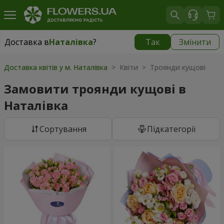
Доставка в
Наталівка
?
Так
Змінити
Доставка в
Наталівка
|
безкоштовно
Доставка квітів у м. Наталівка
> Квіти > Троянди кущові
Замовити троянди кущові в
Наталівка
Сортування
Підкатегорії