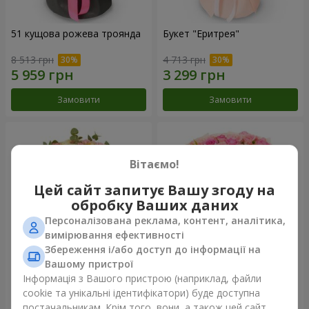
51 кущова рожева троянда
Букет "Еритрея"
8 513 грн
4 713 грн
Замовити
Замовити
Вітаємо!
Цей сайт запитує Вашу згоду на
обробку Ваших даних
Персоналізована реклама, контент, аналітика,
вимірювання ефективності
Збереження і/або доступ до інформації на
Вашому пристрої
Букет "Nude Perfume"
Букет "Рожева ніжність"
Інформація з Вашого пристрою (наприклад, файли
cookie та унікальні ідентифікатори) буде доступна
2 893 грн
4 284 грн
постачальникам. Крім того, вони, а також цей сайт