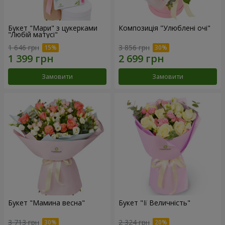
Букет "Мари" з цукерками
Композиція "Улюблені очі"
"Любій матусі"
1 646 грн
3 856 грн
Замовити
Замовити
Букет "Мамина весна"
Букет "Її Величність"
3 713 грн
2 324 грн