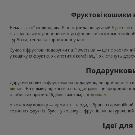
Фруктові кошики в
Немає такої людини, яка б не оцінила вишуканий
букет квіті
стає ідеальним доповненням до флористичної композиції або
турботи, тепла та справжньої уваги.
Сучасні фруктові подарунки на Flowers.ua — це не хаотичний
у кошику із фруктів, як апетитні комбінації, які стануть дор
Подарункови
Даруючи кошик із фруктами на подарунок, ви проявляєте св
дівчині
. На відміну від квітів з солодощами - це здоровий п
особистих причин. Підійде і жінкам, і
чоловікам
.
У кожному кошику — ароматні плоди, зібрані в гармонійний 
сезонних фруктів. Букет у кошику із фруктів, як натуральни
Ідеї дл