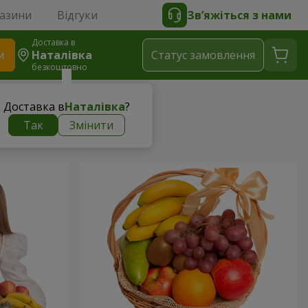
газини
Відгуки
Зв’яжіться з нами
Доставка в
и
Наталівка
Статус замовлення
безкоштовно
Доставка в
Наталівка
?
Так
Змінити