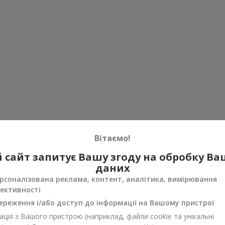
Вітаємо!
 сайт запитує Вашу згоду на обробку В
даних
рсоналізована реклама, контент, аналітика, вимірювання
ективності
ереження і/або доступ до інформації на Вашому пристрої
ція з Вашого пристрою (наприклад, файли cookie та унікальні