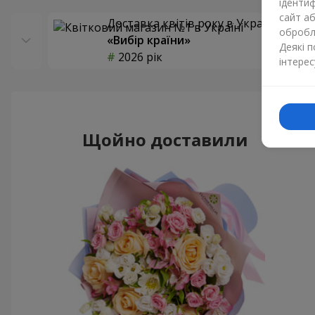
ідентиф
сайт а
Доставка квітів року в Україні
обробля
«Вибір країни»
Деякі 
2026 рік
інтерес
Щойно доставили