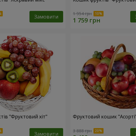
1 954 грн
Замовити
тів "Фруктовий хiт"
Фруктовий кошик "Асорті
3 888 грн
Замовити