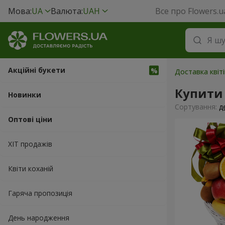
Мова:
UA
Валюта:
UAH
Все про Flowers.u
Акційні букети
Доставка квіті
Купити
Новинки
Сортування:
д
Оптові ціни
ХІТ продажів
Квіти коханій
Гаряча пропозиція
День народження