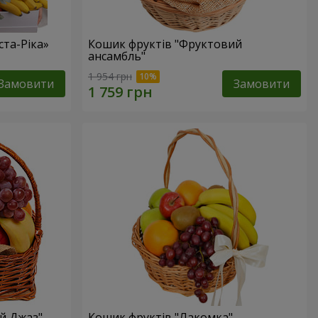
та-Ріка»
Кошик фруктів "Фруктовий
ансамбль"
1 954 грн
Замовити
Замовити
й Джаз"
Кошик фруктів "Лакомка"