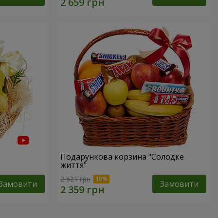
Подарункова корзина "Солодке
життя"
2 621 грн
Замовити
Замовити