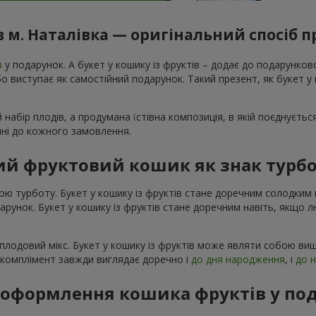
 м. Наталівка — оригінальний спосіб 
в
у подарунок. А букет у кошику із фруктів – додає до подарунко
 виступає як самостійний подарунок. Такий презент, як букет у к
 набір плодів, а продумана їстівна композиція, в якій поєднуєтьс
ечні до кожного замовлення.
й фруктовий кошик як знак турбо
ою турботу. Букет у кошику із фруктів стане доречним солодки
одарунок. Букет у кошику із фруктів стане доречним навіть, якщо 
плодовий мікс. Букет у кошику із фруктів може являти собою виш
й комплімент завжди виглядає доречно і
до дня народження
, і
до 
я оформлення кошика фруктів у по