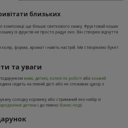
привітати близьких
вої композиції ще більше святкового смаку. Фруктовий кошик
ошику із фруктів не просто радує око. Він створює відчуття
я колір, форма, аромат і навіть настрій. Ми створюємо букет
ти та уваги
м подарунком
мамі
,
дитині
,
колезі по роботі
або
коханій
людина сидить на певній дієті або не споживає цукор з
укану солодку корзинку або стриманий еко-набір із
народження дитини
і до певної
бізнес-події
.
дарунок