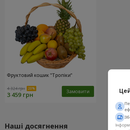
Фруктовий кошик "Тропіки"
4 324 грн
Цей
Замовити
Пе
еф
Зб
Наші досягнення
Інформа