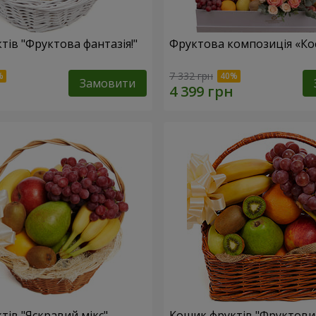
тів "Фруктова фантазія!"
Фруктова композиція «Кос
7 332 грн
Замовити
тів "Яскравий мікс"
Кошик фруктів "Фруктови