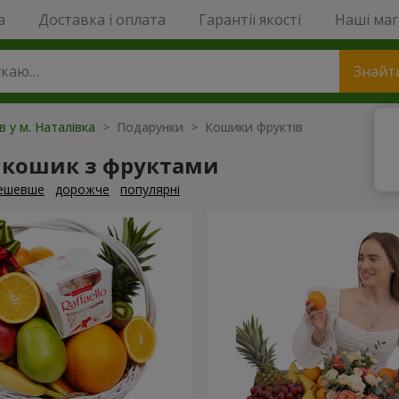
a
Доставка і оплата
Гарантії якості
Наші ма
Знайт
в у м. Наталівка
> Подарунки > Кошики фруктів
 кошик з фруктами
ешевше
дорожче
популярні