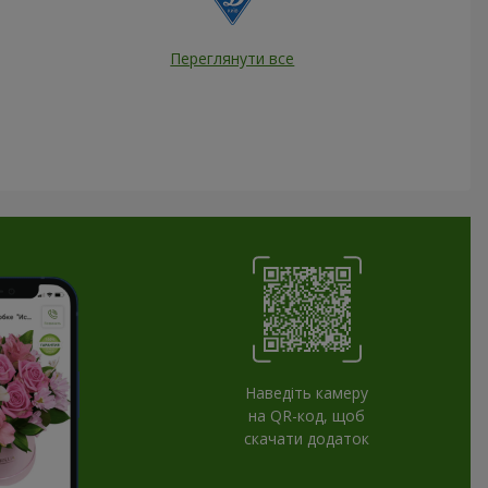
Переглянути все
Наведіть камеру
на QR-код, щоб
скачати додаток