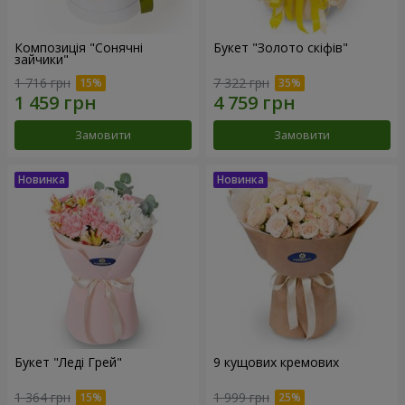
Композиція "Сонячні
Букет "Золото скіфів"
зайчики"
1 716 грн
7 322 грн
Замовити
Замовити
Букет "Леді Грей"
9 кущових кремових
1 364 грн
1 999 грн