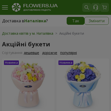
Доставка в
Наталівка
?
Так
Змінити
Доставка в
Наталівка
|
безкоштовно
Доставка квітів у м. Наталівка
> Акційні букети
Акційні букети
Сортування:
дешевше
дорожче
популярні