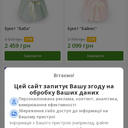
Букет "Ваба"
Букет "Байнес"
3 513 грн
2 799 грн
Замовити
Замовити
Вітаємо!
Цей сайт запитує Вашу згоду на
обробку Ваших даних
Персоналізована реклама, контент, аналітика,
вимірювання ефективності
Збереження і/або доступ до інформації на
Вашому пристрої
Інформація з Вашого пристрою (наприклад, файли
Букет "Мірей"
Букет "Сафо"