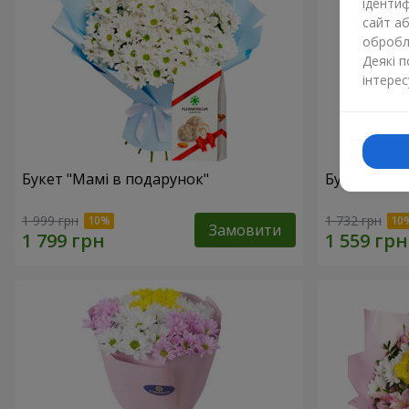
ідентиф
сайт а
обробля
Деякі 
інтерес
Букет "Мамі в подарунок"
Букет "Сон
1 999 грн
1 732 грн
Замовити