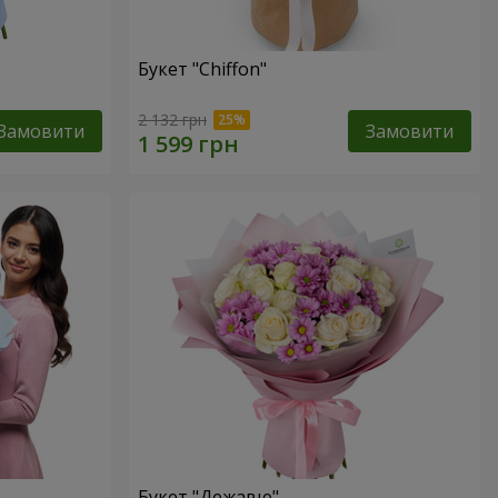
Букет "Chiffon"
2 132 грн
Замовити
Замовити
Букет "Дежавю"