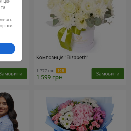
ж цей
 та
онного
орінки.
изантем
Композиція "Elizabeth"
1 777 грн
Замовити
Замовити