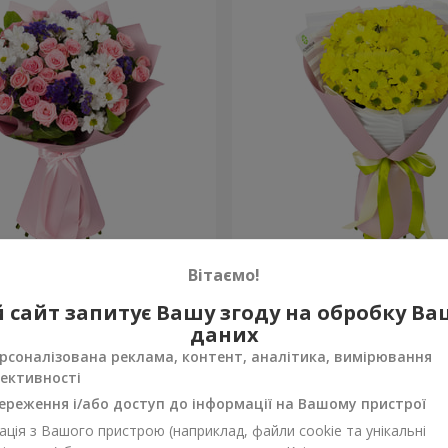
рекрасна!"
Букет "Сонячний промінч
Вітаємо!
1 175 грн
 сайт запитує Вашу згоду на обробку В
Замовити
даних
рсоналізована реклама, контент, аналітика, вимірювання
ективності
ереження і/або доступ до інформації на Вашому пристрої
ція з Вашого пристрою (наприклад, файли cookie та унікальні