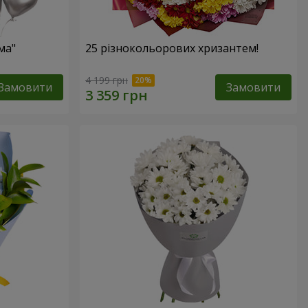
ма"
25 різнокольорових хризантем!
4 199 грн
Замовити
Замовити