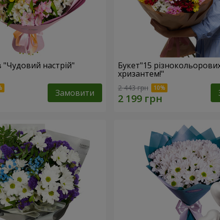
в "Чудовий настрій"
Букет"15 різнокольорови
хризантем!"
2 443 грн
Замовити