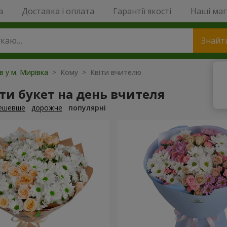
a
Доставка і оплата
Гарантії якості
Наші ма
Знайт
в у м. Мирівка
> Кому > Квіти вчителю
и букет на день вчителя
ешевше
дорожче
популярні