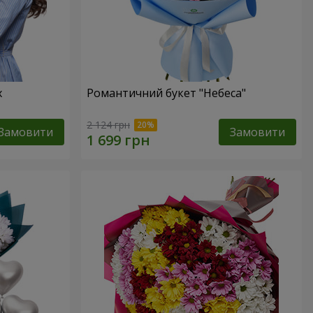
х
Романтичний букет "Небеса"
2 124 грн
Замовити
Замовити