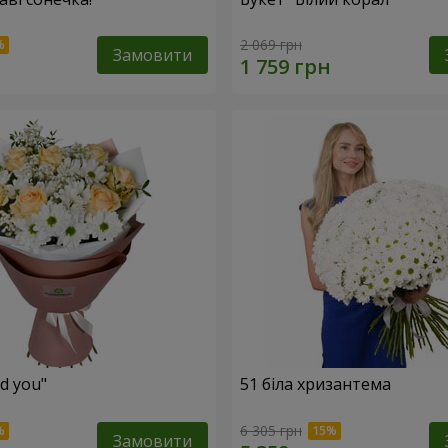
2 069 грн
Замовити
ed you"
51 біла хризантема
6 305 грн
Замовити