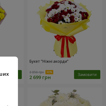
ик"
Букет "Ніжні акорди"
3 856 грн
аших
Замовити
Замовити