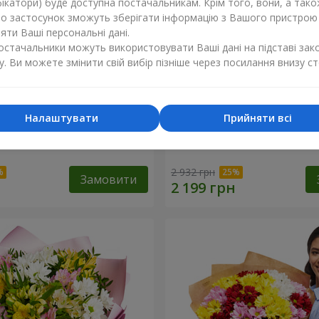
ікатори) буде доступна постачальникам. Крім того, вони, а тако
бо застосунок зможуть зберігати інформацію з Вашого пристрою
ти Ваші персональні дані.
постачальники можуть використовувати Ваші дані на підставі зак
у. Ви можете змінити свій вибір пізніше через посилання внизу ст
Налаштувати
Прийняти всі
ечко моє"
Букет "Безе" з 15 білих хр
2 932 грн
Замовити