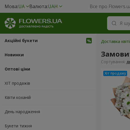
Мова:
UA
Валюта:
UAH
Все про Flowers.u
Акційні букети
Доставка квіті
Замовит
Новинки
Сортування:
д
Оптові ціни
ХІТ продажів
Квіти коханій
День народження
Букети тижня