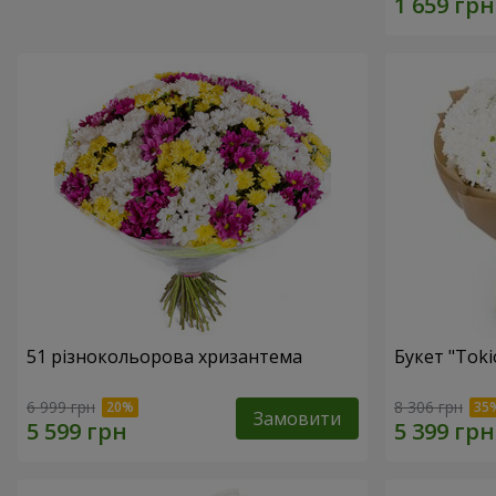
51 різнокольорова хризантема
Букет "Toki
6 999 грн
8 306 грн
Замовити