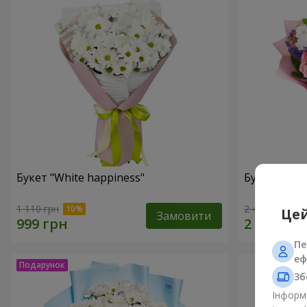
Букет "White happiness"
Букет "Ти п
1 110 грн
2 443 грн
Цей
Замовити
Пе
еф
Зб
Інформа