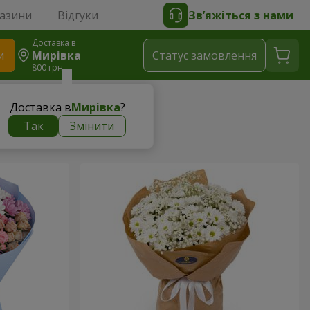
газини
Відгуки
Зв’яжіться з нами
Доставка в
и
Мирівка
Статус замовлення
800 грн
Доставка в
Мирівка
?
Так
Змінити