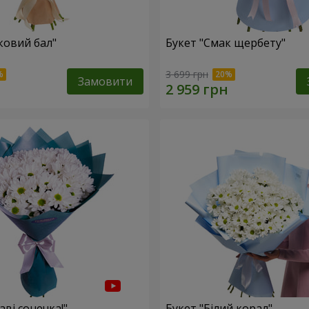
ковий бал"
Букет "Смак щербету"
3 699 грн
Замовити
аві сонечка!"
Букет "Білий корал"