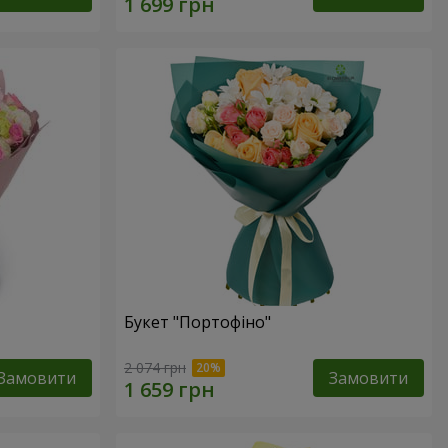
Букет "Портофіно"
2 074 грн
Замовити
Замовити