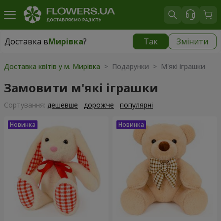
Доставка в
Мирівка
?
Так
Змінити
Доставка в
Мирівка
|
800 грн
Доставка квітів у м. Мирівка
> Подарунки > М'які іграшки
Замовити м'які іграшки
Сортування:
дешевше
дорожче
популярні