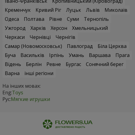
Івано-Франківськ
Кропивницький (Кіровоград)
Кременчук
Кривий Ріг
Луцьк
Львів
Миколаїв
Одеса
Полтава
Рівне
Суми
Тернопіль
Ужгород
Харків
Херсон
Хмельницький
Черкаси
Чернівці
Чернігів
Самар (Новомосковськ)
Павлоград
Біла Церква
Буча
Васильків
Ірпінь
Умань
Варшава
Прага
Відень
Берлін
Ревне
Бургас
Сонячний берег
Варна
інші регіони
На інших мовах:
Eng:
Toys
Рус:
Мягкие игрушки