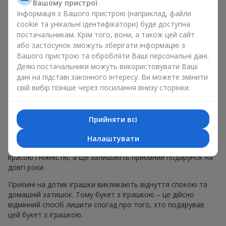
Вашому пристрої
певних випадках. Такий подарунок букет з іграшкою
Інформація з Вашого пристрою (наприклад, файли
підкреслює щиру турботу, затишок та бажання зробити
cookie та унікальні ідентифікатори) буде доступна
людині приємно. На
flowers.ua
можна знайти різноманітні
постачальникам. Крім того, вони, а також цей сайт
пропозиції на будь-який смак та бюджет, щоб зробити
або застосунок зможуть зберігати інформацію з
подарунок в м. Мирівка незабутнім.
Вашого пристрою та обробляти Ваші персональні дані.
Деякі постачальники можуть використовувати Ваші
Як м’яка іграшка підкреслює
дані на підставі законного інтересу. Ви можете змінити
емоції разом із квітами
свій вибір пізніше через посилання внизу сторінки.
Букет з іграшкою — універсальне і завжди влучне рішення.
Таке поєднання подвоює емоції та дає можливість
Прийняти всі
оновлювати їх в пам’яті, кожен раз, коли плюшевий
приятель потрапляє у поле зору Разом букет з іграшкою
Налаштувати
працюють ідеально. Квіти та іграшка створюють баланс між
красою і ніжністю, а ще залишають приємний подарунок на
довгі роки.
Приємні на дотик іграшки викликають відчуття спокою та
домашній затишок. Тому букет з іграшкою – це дійсно
відмінний спосіб лишити спогад про того, хто подарував
цей букет з іграшкою.