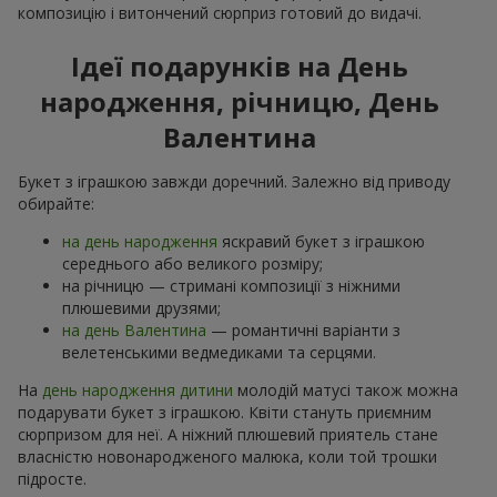
композицію і витончений сюрприз готовий до видачі.
Ідеї подарунків на День
народження, річницю, День
Валентина
Букет з іграшкою завжди доречний. Залежно від приводу
обирайте:
на день народження
яскравий букет з іграшкою
середнього або великого розміру;
на річницю — стримані композиції з ніжними
плюшевими друзями;
на день Валентина
— романтичні варіанти з
велетенськими ведмедиками та серцями.
На
день народження дитини
молодій матусі також можна
подарувати букет з іграшкою. Квіти стануть приємним
сюрпризом для неї. А ніжний плюшевий приятель стане
власністю новонародженого малюка, коли той трошки
підросте.