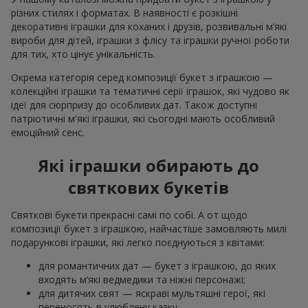
різних стилях і форматах. В наявності є розкішні
декоративні іграшки для коханих і друзів, розвивальні м’які
вироби для дітей, іграшки з флісу та іграшки ручної роботи
для тих, хто цінує унікальність.
Окрема категорія серед композиції букет з іграшкою —
колекційні іграшки та тематичні серії іграшок, які чудово як
ідеї для сюрпризу до особливих дат. Також доступні
патріотичні м'які іграшки, які сьогодні мають особливий
емоційний сенс.
Які іграшки обирають до
святкових букетів
Святкові букети прекрасні самі по собі. А от щодо
композиції букет з іграшкою, найчастіше замовляють милі
подарункові іграшки, які легко поєднуються з квітами:
для романтичних дат — букет з іграшкою, до яких
входять м’які ведмедики та ніжні персонажі;
для дитячих свят — яскраві мультяшні герої, які
переносять в улюблену казку.