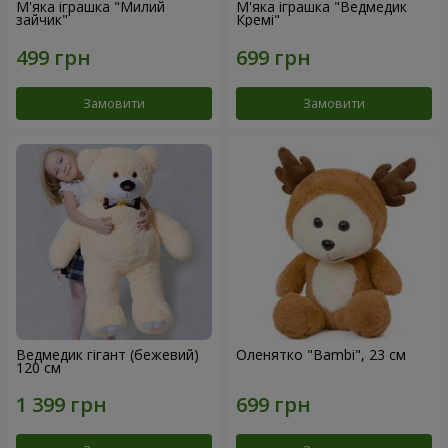
М'яка іграшка "Милий
М'яка іграшка "Ведмедик
зайчик"
Кремі"
Замовити
Замовити
Ведмедик гігант (бежевий)
Оленятко "Bambi", 23 см
120 см