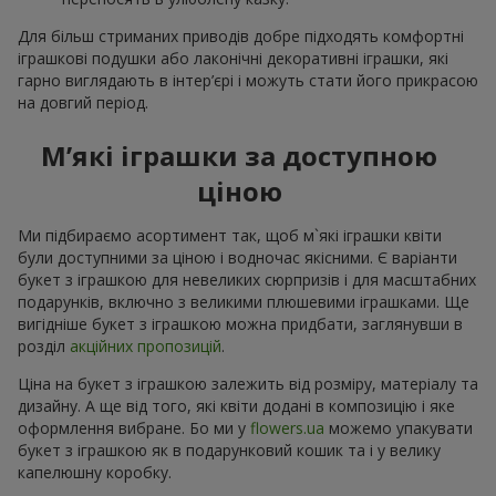
Для більш стриманих приводів добре підходять комфортні
іграшкові подушки або лаконічні декоративні іграшки, які
гарно виглядають в інтер’єрі і можуть стати його прикрасою
на довгий період.
М’які іграшки за доступною
ціною
Ми підбираємо асортимент так, щоб м`які іграшки квіти
були доступними за ціною і водночас якісними. Є варіанти
букет з іграшкою для невеликих сюрпризів і для масштабних
подарунків, включно з великими плюшевими іграшками. Ще
вигідніше букет з іграшкою можна придбати, заглянувши в
розділ
акційних пропозицій
.
Ціна на букет з іграшкою залежить від розміру, матеріалу та
дизайну. А ще від того, які квіти додані в композицію і яке
оформлення вибране. Бо ми у
flowers.ua
можемо упакувати
букет з іграшкою як в подарунковий кошик та і у велику
капелюшну коробку.