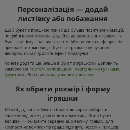
Персоналізація — додай
листівку або побажання
Щоб букет з іграшкою приніс ще більше позитивних емоцій,
потрібні важливі слова. Додайте до замовлення іграшка та
букет листівку з вашим текстом. Або попросить флористів
прикрасити композицію букет з іграшкою вишуканим
декором, який підсилить ефект подарунка.
Хочете додати ще більше в букет з іграшкою? Доповніть
замовлення
тортом
,
солодощами
,
повітряними кульками
,
фруктами
або цілим
подарунковим кошиком
.
Як обрати розмір і форму
іграшки
М’який доданок в букет з іграшкою варто вибирати
залежно від розміру квіткової композиції. Якщо букет
великий — обирайте середню або велику іграшку. Для
компактних комплектів краще підійдуть невеликі плюшеві