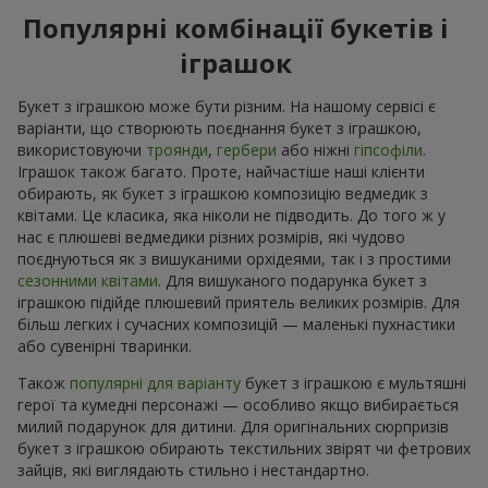
Популярні комбінації букетів і
іграшок
Букет з іграшкою може бути різним. На нашому сервісі є
варіанти, що створюють поєднання букет з іграшкою,
використовуючи
троянди
,
гербери
або ніжні
гіпсофіли
.
Іграшок також багато. Проте, найчастіше наші клієнти
обирають, як букет з іграшкою композицію ведмедик з
квітами. Це класика, яка ніколи не підводить. До того ж у
нас є плюшеві ведмедики різних розмірів, які чудово
поєднуються як з вишуканими орхідеями, так і з простими
сезонними квітами
. Для вишуканого подарунка букет з
іграшкою підійде плюшевий приятель великих розмірів. Для
більш легких і сучасних композицій — маленькі пухнастики
або сувенірні тваринки.
Також
популярні для варіанту
букет з іграшкою є мультяшні
герої та кумедні персонажі — особливо якщо вибирається
милий подарунок для дитини. Для оригінальних сюрпризів
букет з іграшкою обирають текстильних звірят чи фетрових
зайців, які виглядають стильно і нестандартно.