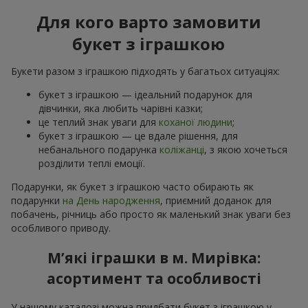
Для кого варто замовити
букет з іграшкою
Букети разом з іграшкою підходять у багатьох ситуаціях:
букет з іграшкою — ідеальний подарунок для
дівчинки, яка любить чарівні казки;
це теплий знак уваги для
коханої людини
;
букет з іграшкою — це вдале рішення, для
небанального подарунка
коліжанці
, з якою хочеться
розділити теплі емоції.
Подарунки, як букет з іграшкою часто обирають як
подарунки
на День народження
, приємний доданок для
побачень, річниць або просто як маленький знак уваги без
особливого приводу.
М’які іграшки в м. Мирівка:
асортимент та особливості
У нашому каталозі можна придбати букет з іграшкою у