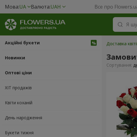
Мова:
UA
Валюта:
UAH
Все про Flowers.u
Акційні букети
Доставка квіт
Замовит
Новинки
Сортування:
д
Оптові ціни
ХІТ продажів
Квіти коханій
День народження
Букети тижня