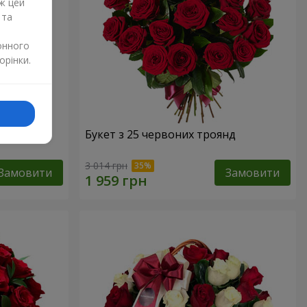
ж цей
 та
онного
орінки.
Букет з 25 червоних троянд
3 014 грн
Замовити
Замовити