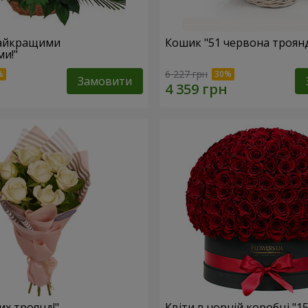
найкращими
Кошик "51 червона троян
и!"
6 227 грн
Замовити
лих троянд!"
Квіти в чорній коробці "1