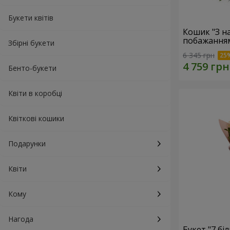
Букети квітів
Кошик "З 
побажанням
Збірні букети
6 345 грн
Бенто-букети
Квіти в коробці
Квіткові кошики
Подарунки
Квіти
Кому
Нагода
Букет "7 бі