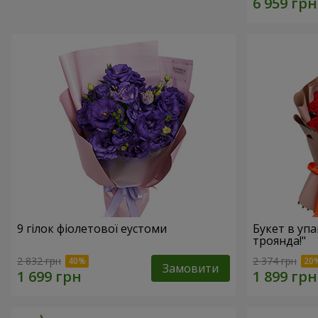
9 гілок фіолетової еустоми
Букет в упа
троянда!"
2 832 грн
2 374 грн
Замовити