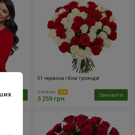
х троянд!"
51 червона і біла троянда!
3 834 грн
аших
Замовити
Замовити