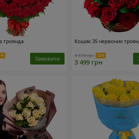
а троянда
Кошик 35 червоних троян
4 374 грн
Замовити