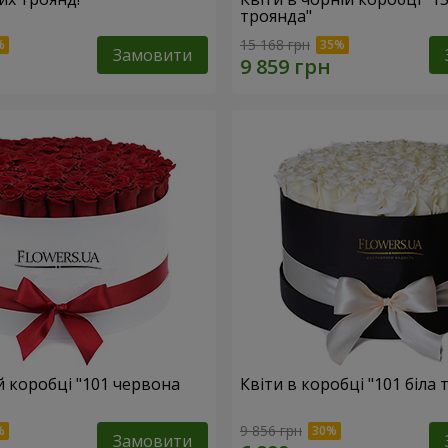
троянда"
15 168 грн
Замовити
ій коробці "101 червона
Квіти в коробці "101 біла 
9 856 грн
Замовити