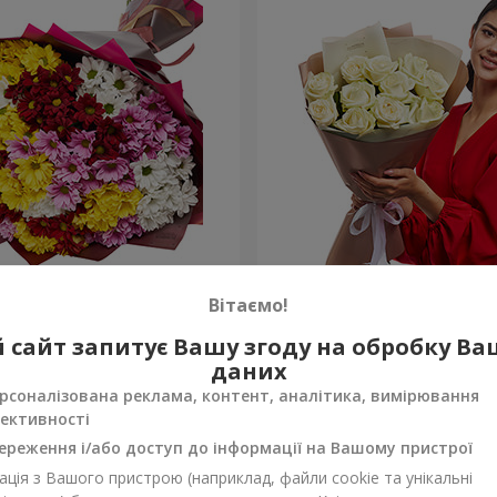
льорових хризантем!
Авторський букет "11 біли
Вітаємо!
1 399 грн
 сайт запитує Вашу згоду на обробку В
Замовити
даних
рсоналізована реклама, контент, аналітика, вимірювання
ективності
ереження і/або доступ до інформації на Вашому пристрої
ція з Вашого пристрою (наприклад, файли cookie та унікальні