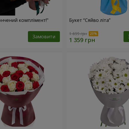
ончений комплімент!"
Букет “Сяйво літа”
1 699 грн
Замовити