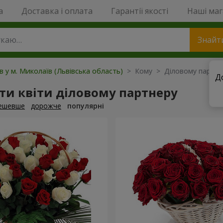
a
Доставка і оплата
Гарантії якості
Наші ма
Знайт
ів у м. Миколаїв (Львівська область)
> Кому > Діловому партне
Д
и квіти діловому партнеру
ешевше
дорожче
популярні