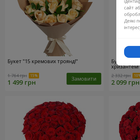
ідентиф
сайт а
обробля
Деякі 
інтерес
Букет "15 кремових троянд!"
Букет"15 р
хризантем!
1 764 грн
2 332 грн
Замовити