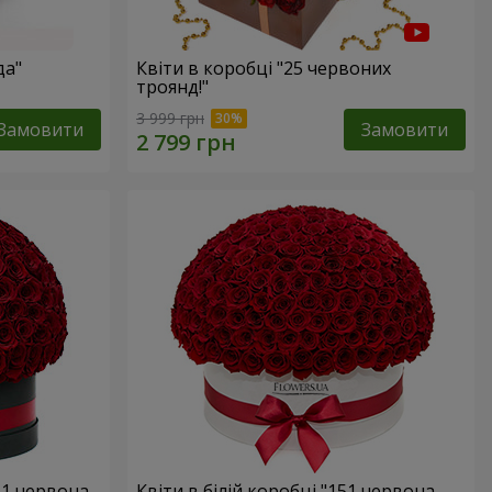
да"
Квіти в коробці "25 червоних
троянд!"
3 999 грн
Замовити
Замовити
51 червона
Квіти в білій коробці "151 червона