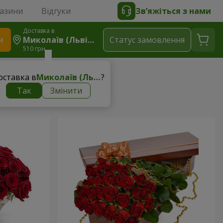
газини
Відгуки
Зв’яжіться з нами
Доставка в
и
Миколаїв (Львівська Область)
Статус замовлення
510 грн
ру
оставка в
Миколаїв (Львівська область)
?
Так
Змінити