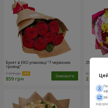
Букет в ЕКО упаковці "7 червоних
25 різноко
троянд"
1 074 грн
3 749 грн
Цей
Замовити
Пе
еф
Зб
Інформа