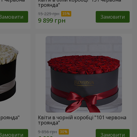
троянда"
15 229 грн
Замовити
Замовити
троянда"
Квіти в чорній коробці "101 червона
троянда"
9 856 грн
Замовити
Замовити