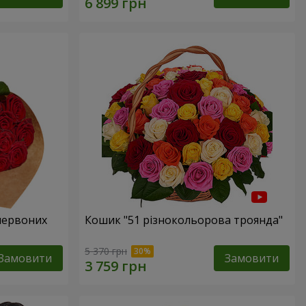
 червоних
Кошик "51 різнокольорова троянда"
5 370 грн
Замовити
Замовити