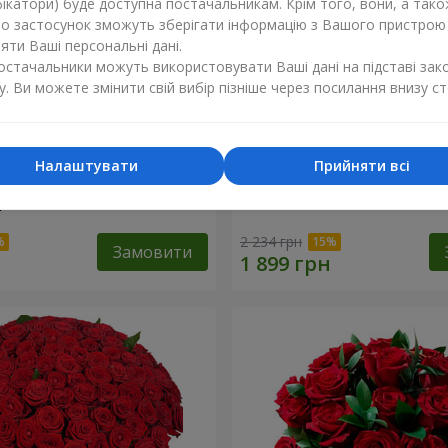
ікатори) буде доступна постачальникам. Крім того, вони, а тако
бо застосунок зможуть зберігати інформацію з Вашого пристрою
ти Ваші персональні дані.
постачальники можуть використовувати Ваші дані на підставі зак
у. Ви можете змінити свій вибір пізніше через посилання внизу ст
Налаштувати
Прийняти всі
ізнокольорових
Букет "Гармонія"
"
2 234 грн
Замовити