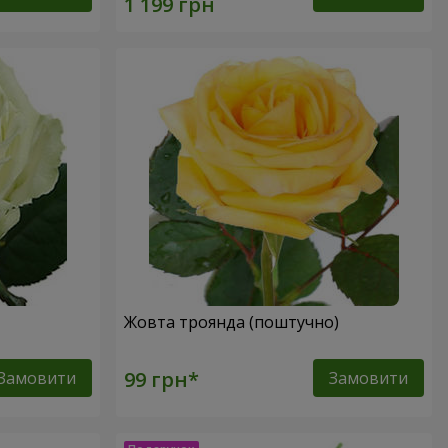
Жовта троянда (поштучно)
Замовити
Замовити