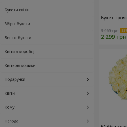
Букети квітів
Букет троя
Збірні букети
3 065 грн
Бенто-букети
Квіти в коробці
Квіткові кошики
Подарунки
Квіти
Кому
Нагода
51 біла тро