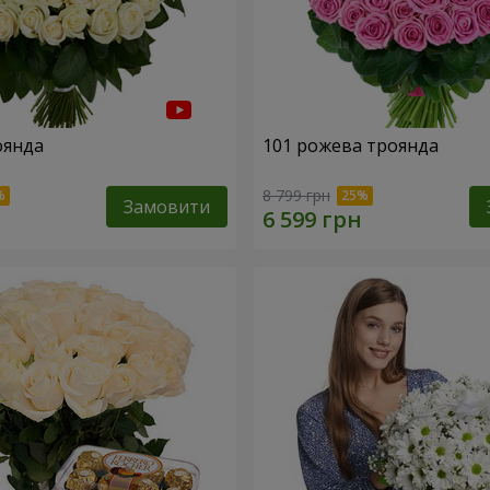
оянда
101 рожева троянда
8 799 грн
Замовити