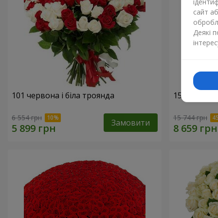
ідентиф
сайт а
обробля
Деякі 
інтерес
101 червона і біла троянда
151 червон
6 554 грн
15 744 грн
Замовити