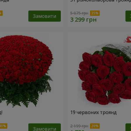
5 075 грн
Замовити
!
19 червоних троянд
2 199 грн
Замовити