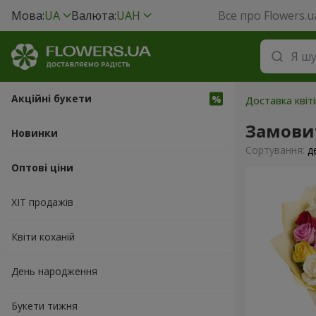
Мова:
UA
Валюта:
UAH
Все про Flowers.u
Акційні букети
Доставка квіт
Замови
Новинки
Сортування:
д
Оптові ціни
ХІТ продажів
Квіти коханій
День народження
Букети тижня