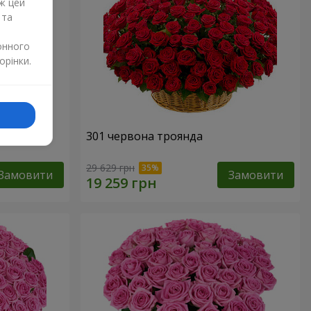
ж цей
 та
онного
орінки.
нда
301 червона троянда
29 629 грн
Замовити
Замовити