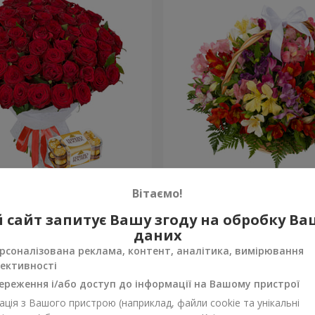
х троянд
Кошик альстромерій "Акв
Вітаємо!
3 834 грн
 сайт запитує Вашу згоду на обробку В
Замовити
даних
рсоналізована реклама, контент, аналітика, вимірювання
ективності
ереження і/або доступ до інформації на Вашому пристрої
ція з Вашого пристрою (наприклад, файли cookie та унікальні