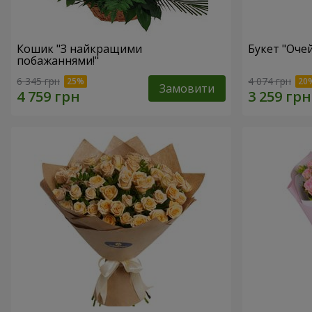
Кошик "З найкращими
Букет "Очей
побажаннями!"
6 345 грн
4 074 грн
Замовити