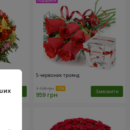
арель"
5 червоних троянд
1 128 грн
аших
Замовити
Замовити