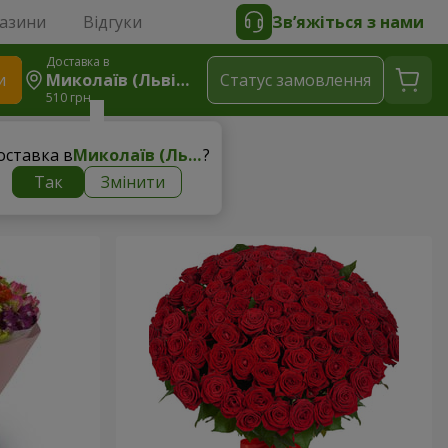
газини
Відгуки
Зв’яжіться з нами
Доставка в
и
Миколаїв (Львівська Область)
Статус замовлення
510 грн
оставка в
Миколаїв (Львівська область)
?
Так
Змінити