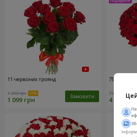
11 червоних троянд
75 червони
1 293 грн
7 084 грн
Цей
Замовити
Пе
еф
Зб
Інформа