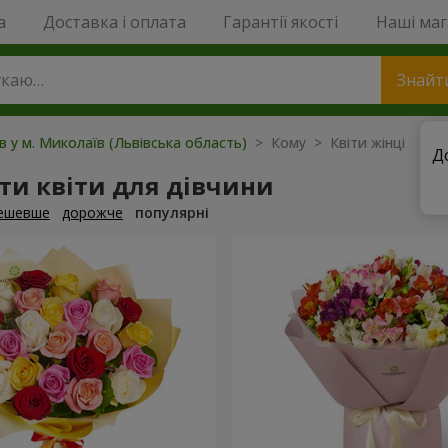
a
Доставка і оплата
Гарантії якості
Наші ма
Знайт
ів у м. Миколаїв (Львівська область)
> Кому > Квіти жінці
Д
ти квіти для дівчини
ешевше
дорожче
популярні