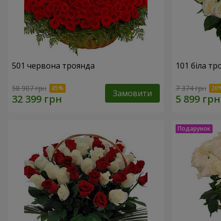
501 червона троянда
101 біла тр
58 907 грн
7 374 грн
Замовити