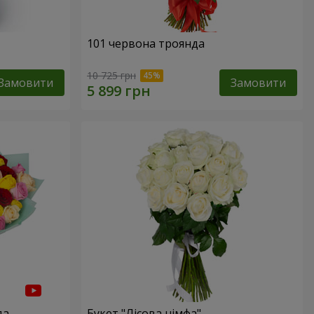
101 червона троянда
10 725 грн
Замовити
Замовити
да
Букет "Лісова німфа"