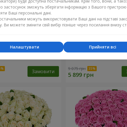
ікатори) буде доступна постачальникам. Крім того, вони, а тако
бо застосунок зможуть зберігати інформацію з Вашого пристрою
ти Ваші персональні дані.
постачальники можуть використовувати Ваші дані на підставі зак
у. Ви можете змінити свій вибір пізніше через посилання внизу ст
Налаштувати
Прийняти всі
а троянда
101 різнокольорова троя
9 075 грн
Замовити