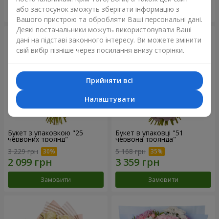
або застосунок зможуть зберігати інформацію з
Замовити
Замовити
Вашого пристрою та обробляти Ваші персональні дані.
Деякі постачальники можуть використовувати Ваші
дані на підставі законного інтересу. Ви можете змінити
свій вибір пізніше через посилання внизу сторінки.
Прийняти всі
Налаштувати
Букет з упаковкою "25
Букет в упаковці "51
червоних троянд"
червона троянда"
3 229 грн
5 168 грн
Замовити
Замовити