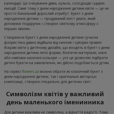
календарі. Це очікування дива, кульок, солодощів і щирих
емоцій. Саме тому з днем народження дитини квіти — це не
просто банальний дорослий атрибут. Букет з днем
народження дитини — продуманий жест уваги, який
доповнює подарунок і створює святкову атмосферу з
перших хвилин.
Створюючи букет з днем народження дитини сучасна
флористика давно відійшла від канонів і суворих правил.
Яскраві квіти у дитячому дизайні, що входять в букет з днем
народження дитини легкі форми, безпечні матеріали, ніжні
або навпаки насичені кольори — усе це дозволяє підібрати
дитячі букети на замовлення, які дійсно подобаються дітям.
На сервісі
flowers.ua
можна обрати як класичний букет з
днем народження дитини, так і оригінальні авторські
композиції, створені спеціально для дитячих свят.
Символізм квітів у важливий
день маленького іменинника
Для дитини важлива не символіка, а відчуття радості. Тому