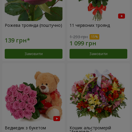
Рожева троянда (поштучно)
11 червоних троянд
1 293 грн
Замовити
Замовити
Ведмедик з букетом
Кошик альстромерій
"Акварель"