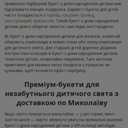
правильно підібраний букет з днем народження дитини має
підсилювати емоцію подарунка. Барвисті букети для дітей
часто складаються з
гербер
,
кущових троянд
,
альстромерій
,
хризантем
. Такий букет з днем народження
дитини довго зберігає свіжість і виглядає життєрадісно.
Як букет з днем народження дитини для малюків, зазвичай
обирають композицію в м’яких тонах або ніжну композицію
для дитячого свята. Для старших дітей доречно додання
контрастних кольорів в букет з днем народження дитини,
тематичні деталі, незвичайне пакування. Таке квіткове
привітання для малюка легко поєднати з іграшкою чи
кульками, щоб посилити ефект сюрпризу.
Преміум-букети для
незабутнього дитячого свята з
доставкою по Миколаїву
Якщо свято планується масштабне — у ресторані, івент-
залі чи школі — варто звернути увагу на преміальні рішення.
Букет з днем народження дитини з VIP-колекції виглядає