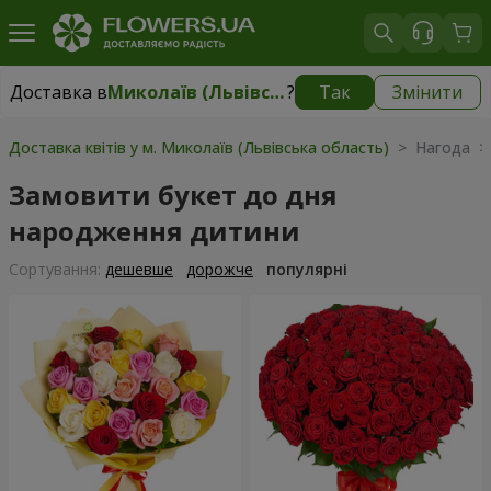
Доставка в
Миколаїв (Львівська область)
?
Так
Змінити
Доставка в
Миколаїв (Львівська область)
|
510 грн
Доставка квітів у м. Миколаїв (Львівська область)
> Нагода >
Замовити букет до дня
народження дитини
Сортування:
дешевше
дорожче
популярні