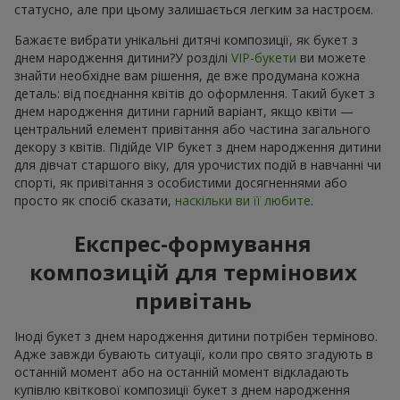
статусно, але при цьому залишається легким за настроєм.
Бажаєте вибрати унікальні дитячі композиції, як букет з
днем народження дитини?У розділі
VIP-букети
ви можете
знайти необхідне вам рішення, де вже продумана кожна
деталь: від поєднання квітів до оформлення. Такий букет з
днем народження дитини гарний варіант, якщо квіти —
центральний елемент привітання або частина загального
декору з квітів. Підійде VIP букет з днем народження дитини
для дівчат старшого віку, для урочистих подій в навчанні чи
спорті, як привітання з особистими досягненнями або
просто як спосіб сказати,
наскільки ви її любите
.
Експрес-формування
композицій для термінових
привітань
Іноді букет з днем народження дитини потрібен терміново.
Адже завжди бувають ситуації, коли про свято згадують в
останній момент або на останній момент відкладають
купівлю квіткової композиції букет з днем народження