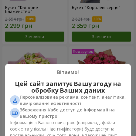
Букет "Квіткове
Букет "Королеві серця"
блаженство"
2 554 грн
2 621 грн
Замовити
Замовити
Вітаємо!
Цей сайт запитує Вашу згоду на
обробку Ваших даних
Персоналізована реклама, контент, аналітика,
вимірювання ефективності
Збереження і/або доступ до інформації на
Мікс "Планета троянд" із 51
Букет "Чарівність" з
Вашому пристрої
кущової троянди
повітряними кульками
Інформація з Вашого пристрою (наприклад, файли
6 540 грн
2 624 грн
cookie та унікальні ідентифікатори) буде доступна
постачальникам. Крім того, вони, а також цей сайт