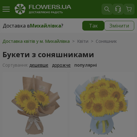
Доставка в
Михайлівка
?
Так
Змінити
Доставка в
Михайлівка
|
928 грн
Доставка квітів у м. Михайлівка
> Квіти > Соняшник
Букети з соняшниками
Сортування:
дешевше
дорожче
популярні