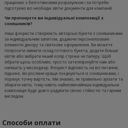
працюємо з безготівковим розрахунком і за потреби
підготуємо всі необхідні звітні документи для компаній.
Чи пропонуєте ви індивідуальні композиції з
соняшників?
Наші флористи створюють авторські букети з соняшниками
за індивідуальним запитом, додаючи персоналізовані
елементи декору та святкове оформлення. Ви можете
попросити змінити склад готового букета, додати більше
квітів або вибрати інший колір стрічки чи паперу. Щоб
зібрати щось особливе, просто зателефонуйте нам або
напишіть у месенджер. Флорист відповість на всі питання,
підкаже, які рослини краще поєднуються із соняшниками, і
порахує точну вартість. Ми знаємо, як правильно зрізати та
збирати квіти, тому навіть найнезвичайніша індивідуальна
композиція буде довго радувати своєю стійкістю та гарним
виглядом.
Способи оплати