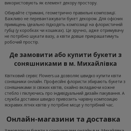
використовують як елемент декору простору.
Обирайте стримані, геометрично правильні композиції.
Важливо не перевантажувати букет декором. Для офісних
приміщень ідеально підходять композиції на флористичній
губці (у коробках чи кошиках). Це зручно, адже отримувачу
не потрібно шукати вазу, а квіти довше прикрашатимуть
робочий простір.
Де замовити або купити букети з
соняшниками в м. Михайлівка
Квітковий сервіс Flowers.ua дозволяє швидко купити квіти
соняшники онлайн. Професійні флористи збирають букети з
соняшниками зі свіжих квітів, охайно вкладаючи кожне
стебло і піклуючись про індивідуальний дизайн пакування. А
служба доставки швидко привозить чарівну композицію
яскравих літніх квітів у потрібне місце у потрібний час.
Онлайн-магазини та доставка
Замовляючи букети з соняшниками онлайн в м. Михайлівка,