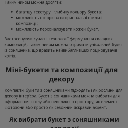
Таким чином можна досягти:
багатшу текстуру і глибину кольору букета;
можливість створювати оригінальні стильні
композиції;
можливість персоналізувати кожен букет.
Застосовуючи сучасні технології формування складних
композицій, таким чином можна отримати унікальний букет
із соняшника, що вразить найвибагливіших поціновувачів
квітів.
Міні-букети та композиції для
декору
Компактні букети з соняшниками підходять і як рослини для
декору інтер’єра. Букет з соняшниками можна вибрати для
оформлення столу або невеликого простору, як елемент
фотозони або просто як сезонний яскравий акцент.
Як вибрати букет з соняшниками