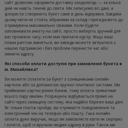
сайт дозволяє оформити доставку заздалегідь — за кілька
днів чи навіть тижнів до свята. Ми записуємо всі дані, а
флористи створюють букет саме в день відправки. Завдяки
цьому квіти не стоять зібраними на складі і приїжджають до
отримувача максимально свіжими. Коли будете
заповнювати анкету на сайті, просто виберіть зручний для
вас проміжок часу, коли має приїхати кур'єр. Якщо ваші
плани раптом зміняться, ви завжди можете зв'язатися з
нашою підтримкою і без проблем перенести час або
змінити адресу.
Які способи оплати доступні при замовленні букета в
м. Михайлівка?
Ви можете сплатити за букет з соняшниками онлайн
карткою або за допомогою зручної платіжної системи. Ми
приймаємо картки різних банків, тому оплата триватиме
всього пару хвилин. Розрахунок відбувається прямо на
сайті через захищену систему, яка надійно береже ваші дані.
Як тільки платіж пройде, ви отримаєте повідомлення та
електронний чек на телефон або пошту. Така онлайн-
оплата дуже виручає, якщо ви замовляєте квіти як сюрприз
і хочете, щоб їх вручили людині одразу в руки. Також ми