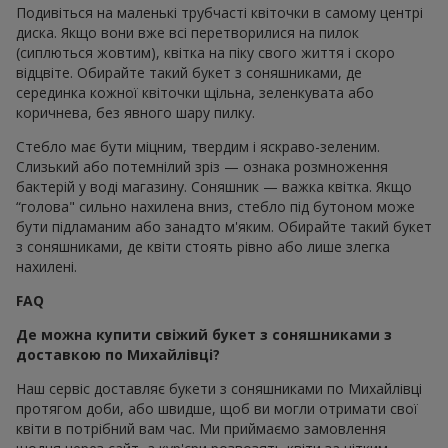
Подивіться на маленькі трубчасті квіточки в самому центрі
диска. Якщо вони вже всі перетворилися на пилок
(сиплються жовтим), квітка на піку свого життя і скоро
відцвіте. Обирайте такий букет з соняшниками, де
серединка кожної квіточки щільна, зеленкувата або
коричнева, без явного шару пилку.
Стебло має бути міцним, твердим і яскраво-зеленим.
Слизький або потемнілий зріз — ознака розмноження
бактерій у воді магазину. Соняшник — важка квітка. Якщо
“голова" сильно нахилена вниз, стебло під бутоном може
бути підламаним або занадто м'яким. Обирайте такий букет
з соняшниками, де квіти стоять рівно або лише злегка
нахилені.
FAQ
Де можна купити свіжий букет з соняшниками з
доставкою по Михайлівці?
Наш сервіс доставляє букети з соняшниками по Михайлівці
протягом доби, або швидше, щоб ви могли отримати свої
квіти в потрібний вам час. Ми приймаємо замовлення