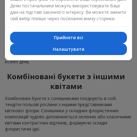
Деякі постачальники можуть використовувати Ваші
Класичний букет з
дані на підставі законного інтересу. Ви можете змінити
соняшників
свій вибір пізніше через посилання внизу сторінки.
Класичний букет з соняшниками підкреслює природну
форму і колірну гаму яскравої квітки. Великі квіти та високі
Прийняти всі
стебла створюють чіткий силует композиції. Це
Налаштувати
універсальній літні композиції, що підійдуть, як для
урочистих подій та і просто, як приємний подарунок на
кожен день.
Комбіновані букети з іншими
квітами
Комбіновані букети з соняшниками поєднують в собі
тендітні польові рослини з іншими представниками
квіткової флори. Соняшники у складних флористичних
композицій чудово доповнюються зеленню або класичними
квітами контрастних відтінків, формуючи складні
флористичні ідеї.