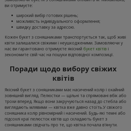
ви отримуєте:
широкий вибір готових рішень;
можливість індивідуального оформлення;
швидку доставку за адресою.
Кожен букет з соняшниками транспортується так, щоб живі
квіти залишалися свіжими і неушкодженими. Замовляючи у
нас ви гарантовано отримуєте якісний
букет квітів
і
зекономите свій час на пошуки відповідної композиції.
Поради щодо вибору свіжих
квітів
Якісний букет з соняшниками має насичений колір і охайний
зовнішній вигляд. Пелюстки — щільні та спрямовані вбік або
трохи вперед. Якщо вони закручуються назад до стебла або
виглядають млявими — квітка вже давно стоїть.У свіжого
соняшника колір рівномірний і насичений. Будь-які темні або
підсохлі краї пелюсток квітів що складають букет з
соняшниками свідчать про те, що квітка почала в’янути.