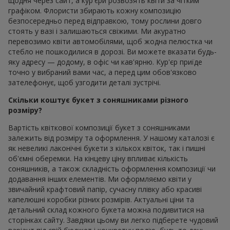
щодня через сайт, а кур'єри розвозять квіти за чітким
графіком. Флористи збирають кожну композицію
безпосередньо перед відправкою, тому рослини довго
стоять у вазі і залишаються свіжими. Ми акуратно
перевозимо квіти автомобілями, щоб жодна пелюстка чи
стебло не пошкодилися в дорозі. Ви можете вказати будь-
яку адресу — додому, в офіс чи кав'ярню. Кур'єр приїде
точно у вибраний вами час, а перед цим обов'язково
зателефонує, щоб узгодити деталі зустрічі.
Скільки коштує букет з соняшниками різного
розміру?
Вартість квіткової композиції букет з соняшниками
залежить від розміру та оформлення. У нашому каталозі є
як невеликі лаконічні букети з кількох квіток, так і пишні
об'ємні оберемки. На кінцеву ціну впливає кількість
соняшників, а також складність оформлення композиції чи
додавання інших елементів. Ми оформляємо квіти у
звичайний крафтовий папір, сучасну плівку або красиві
капелюшні коробки різних розмірів. Актуальні ціни та
детальний склад кожного букета можна подивитися на
сторінках сайту. Завдяки цьому ви легко підберете чудовий