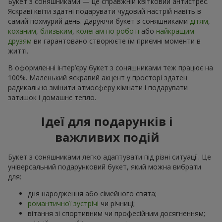
Букет з соняшниками — це справжній квітковий антистрес.
Яскраві квіти здатні подарувати чудовий настрій навіть в
самий похмурий день. Даруючи букет з соняшниками
дітям
,
коханим
,
близьким
,
колегам по роботі
або
найкращим
друзям
ви гарантовано створюєте їм приємні моменти в
житті.
В оформленні інтер’єру букет з соняшниками теж працює на
100%. Маленький яскравий акцент у просторі здатен
радикально змінити атмосферу кімнати і подарувати
затишок і домашнє тепло.
Ідеї для подарунків і
важливих подій
Букет з соняшниками легко адаптувати під різні ситуації. Це
універсальний подарунковий букет, який можна вибрати
для:
дня народження або сімейного свята;
романтичної зустрічі
чи річниці;
вітання зі спортивним чи професійним досягненням;