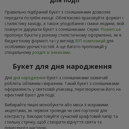
для події
Правильно підібраний букет з соняшниками дозволяє
передати потрібні емоції. Обов’язково враховуйте формат і
стилистику заходу, а також уподобання і смаки людини, якій
плануєте дарувати букет з соняшниками. Сервіс
Flowers.ua
пропонує букети у різному стилістичному оформленні, як в
бюджетному форматі та і у вигляді
ВІП композицій
для
особливих урочистостей. А ще багато пропозицій у
спеціальному
розділі зі знижками
.
Букет для дня народження
Для
дня народження
букет з соняшниками зазвичай
роблять об’ємним і виразним. Такий букет з соняшниками
оформлюють у святковій упаковці, перетворюючи його на
ефектний букет для події.
Вибирайте пишні монобукети або мікси з яскравими
акцентами, як червоні троянди чи сині гортензії для
контрасту. Використовуйте сучасний крафтовий папір та
стильну стрічку, щоб створити відчуття свята та
піднесеного настрою.