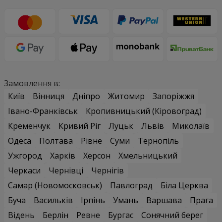
Замовлення в:
Київ
Вінниця
Дніпро
Житомир
Запоріжжя
Івано-Франківськ
Кропивницький (Кіровоград)
Кременчук
Кривий Ріг
Луцьк
Львів
Миколаїв
Одеса
Полтава
Рівне
Суми
Тернопіль
Ужгород
Харків
Херсон
Хмельницький
Черкаси
Чернівці
Чернігів
Самар (Новомосковськ)
Павлоград
Біла Церква
Буча
Васильків
Ірпінь
Умань
Варшава
Прага
Відень
Берлін
Ревне
Бургас
Сонячний берег