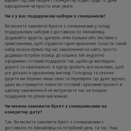
варіант під свій бюджет і конкретну подію, будь то день
народження чи просто знак уваги.
Чи є у вас подарункові набори з соняшників?
Ви можете замовити букети з соняшниками у складі
подарункових наборів з доставкою по Михайлівці.
Додавайте фрукти, цукерки, м’які іграшки або листівки з
привітаннями, щоб справити гарне враження. Скласти такий
набір можна прямо під час замовлення на сайті, просто
додавши потрібні позиції до кошика. Ми акуратно
оформимо готовий подарунок так, щоби це виглядало
дорого та оригінально. А кур'єр зробить все можливе, щоб
усе доїхало в ідеальному вигляді. Солодощі та сезонні
фрукти ми беремо лише свіжі та перевірені. Це дуже зручно,
адже ви отримуєте повністю готовий і красивий презент в
одному замовленні й не витрачаєте час на пошуки
подарунків по різних магазинах.
Чи можна замовити букет з соняшниками на
конкретну дату?
Так. Ви можете замовити букет з соняшниками з
доставкою по Михайлівці на потрібний день та час. Наш