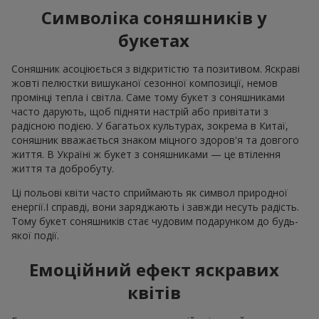
Символіка соняшників у
букетах
Соняшник асоціюється з відкритістю та позитивом. Яскраві
жовті пелюстки вишуканої сезонної композиції, немов
промінці тепла і світла. Саме тому букет з соняшниками
часто дарують, щоб підняти настрій або привітати з
радісною подією. У багатьох культурах, зокрема в Китаї,
соняшник вважається знаком міцного здоров'я та довгого
життя. В Україні ж букет з соняшниками — це втілення
життя та добробуту.
Ці польові квіти часто сприймають як символ природної
енергії.І справді, вони заряджають і завжди несуть радість.
Тому букет соняшників стає чудовим подарунком до будь-
якої події.
Емоційний ефект яскравих
квітів