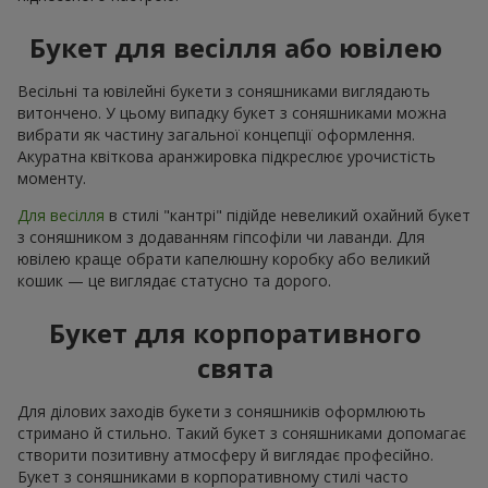
Букет для весілля або ювілею
Весільні та ювілейні букети з соняшниками виглядають
витончено. У цьому випадку букет з соняшниками можна
вибрати як частину загальної концепції оформлення.
Акуратна квіткова аранжировка підкреслює урочистість
моменту.
Для весілля
в стилі "кантрі" підійде невеликий охайний букет
з соняшником з додаванням гіпсофіли чи лаванди. Для
ювілею краще обрати капелюшну коробку або великий
кошик — це виглядає статусно та дорого.
Букет для корпоративного
свята
Для ділових заходів букети з соняшників оформлюють
стримано й стильно. Такий букет з соняшниками допомагає
створити позитивну атмосферу й виглядає професійно.
Букет з соняшниками в корпоративному стилі часто