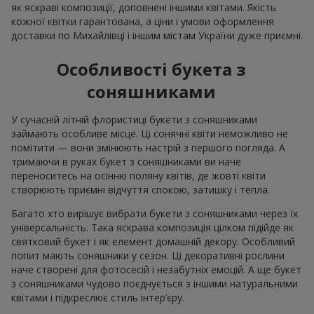
як яскраві композиції, доповнені іншими квітами. Якість
кожної квітки гарантована, а ціни і умови оформлення
доставки по Михайлівці і іншим містам України дуже приємні.
Особливості букета з
соняшниками
У сучасній літній флористиці букети з соняшниками
займають особливе місце. Ці сонячні квіти неможливо не
помітити — вони змінюють настрій з першого погляда. А
тримаючи в руках букет з соняшниками ви наче
переноситесь на осінню поляну квітів, де жовті квіти
створюють приємні відчуття спокою, затишку і тепла.
Багато хто вирішує вибрати букети з соняшниками через їх
універсальність. Така яскрава композиція цілком підійде як
святковий букет і як елемент домашній декору. Особливий
попит мають соняшники у сезон. Ці декоративні рослини
наче створені для фотосесій і незабутніх емоцій. А ще букет
з соняшниками чудово поєднується з іншими натуральними
квітами і підкреслює стиль інтер’єру.