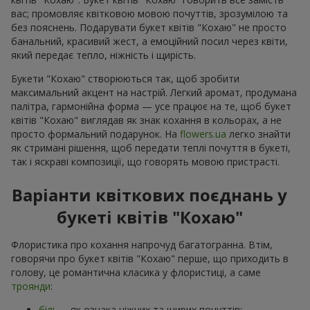
вас; промовляє квітковою мовою почуттів, зрозумілою та
без пояснень. Подарувати букет квітів "Кохаю" не просто
банальний, красивий жест, а емоційний посил через квіти,
який передає тепло, ніжність і щирість.
Букети "Кохаю" створюються так, щоб зробити
максимальний акцент на настрій. Легкий аромат, продумана
палітра, гармонійна форма — усе працює на те, щоб букет
квітів "Кохаю" виглядав як знак кохання в кольорах, а не
просто формальний подарунок. На
flowers.ua
легко знайти
як стримані рішення, щоб передати теплі почуття в букеті,
так і яскраві композиції, що говорять мовою пристрасті.
Варіанти квіткових поєднань у
букеті квітів "Кохаю"
Флористика про кохання напрочуд багатогранна. Втім,
говорячи про букет квітів "Кохаю" перше, що приходить в
голову, це романтична класика у флористиці, а саме
троянди
:
білі
— як ознака ніжних та щирих почуттів;