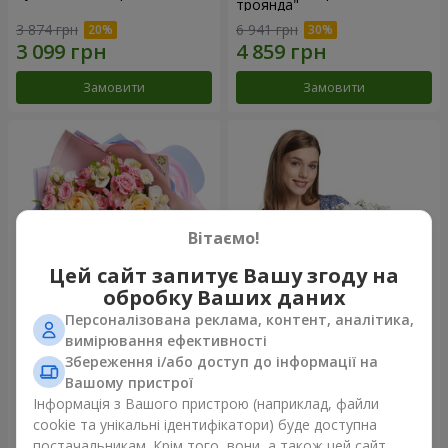
троянда"
3 874 грн
6 941 грн
Замовити
Замовити
Вітаємо!
Цей сайт запитує Вашу згоду на
обробку Ваших даних
Персоналізована реклама, контент, аналітика,
Букет "Казка мого життя"
Кошик "Янголятко"
вимірювання ефективності
Збереження і/або доступ до інформації на
2 777 грн
2 074 грн
Вашому пристрої
Інформація з Вашого пристрою (наприклад, файли
cookie та унікальні ідентифікатори) буде доступна
Замовити
Замовити
постачальникам. Крім того, вони, а також цей сайт