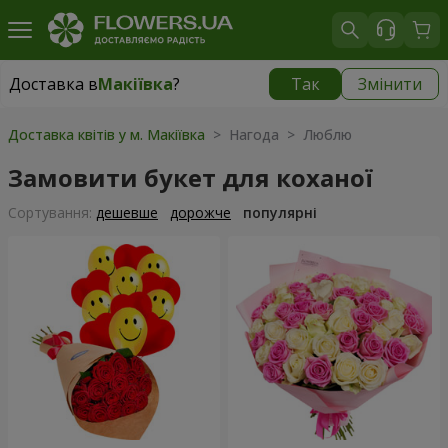
Доставка в
Макіївка
?
Так
Змінити
Доставка в
Макіївка
|
1040 грн
Доставка квітів у м. Макіївка
> Нагода > Люблю
Замовити букет для коханої
Сортування:
дешевше
дорожче
популярні