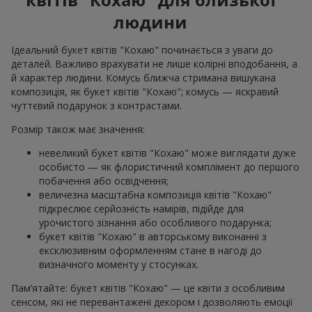
людини
Ідеальний букет квітів "Кохаю" починається з уваги до
деталей. Важливо врахувати не лише колірні вподобання, а
й характер людини. Комусь ближча стримана вишукана
композиція, як букет квітів "Кохаю"; комусь — яскравий
чуттєвий подарунок з контрастами.
Розмір також має значення:
невеликий букет квітів "Кохаю" може виглядати дуже
особисто — як флористичний комплімент до першого
побачення або освідчення;
величезна масштабна композиція квітів "Кохаю"
підкреслює серйозність намірів, підійде для
урочистого зізнання або особливого подарунка;
букет квітів "Кохаю" в авторському виконанні з
ексклюзивним оформленням стане в нагоді до
визначного моменту у стосунках.
Пам’ятайте: букет квітів "Кохаю" — це квіти з особливим
сенсом, які не перевантажені декором і дозволяють емоції