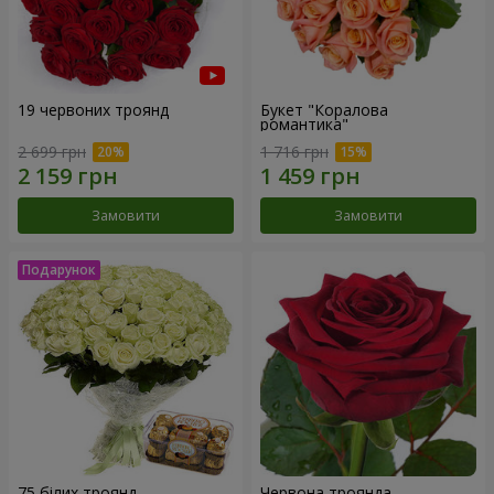
19 червоних троянд
Букет "Коралова
романтика"
2 699 грн
1 716 грн
Замовити
Замовити
75 білих троянд
Червона троянда