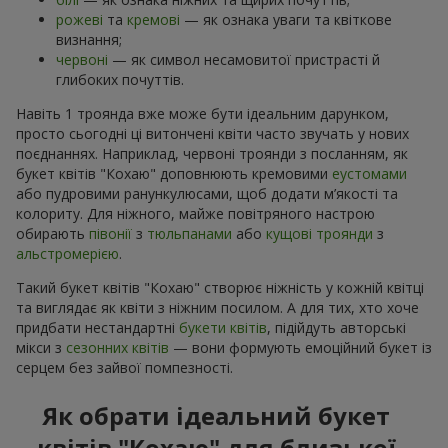
рожеві
та
кремові
— як ознака уваги та квіткове
визнання;
червоні
— як символ несамовитої пристрасті й
глибоких почуттів.
Навіть 1 троянда вже може бути ідеальним дарунком,
просто сьогодні ці витончені квіти часто звучать у нових
поєднаннях. Наприклад, червоні троянди з посланням, як
букет квітів "Кохаю" доповнюють кремовими
еустомами
або пудровими ранункулюсами, щоб додати м’якості та
колориту. Для ніжного, майже повітряного настрою
обирають
півонії
з
тюльпанами
або
кущові троянди
з
альстромерією
.
Такий букет квітів "Кохаю" створює ніжність у кожній квітці
та виглядає як квіти з ніжним посилом. А для тих, хто хоче
придбати нестандартні
букети квітів
, підійдуть авторські
мікси з
сезонних квітів
— вони формують емоційний букет із
серцем без зайвої помпезності.
Як обрати ідеальний букет
квітів "Кохаю" для близької