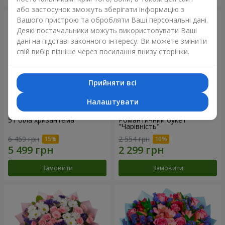
або застосунок зможуть зберігати інформацію з
Вашого пристрою та обробляти Ваші персональні дані.
Деякі постачальники можуть використовувати Ваші
дані на підставі законного інтересу. Ви можете змінити
свій вибір пізніше через посилання внизу сторінки.
Прийняти всі
Налаштувати
51 біла хризантема
Романтичний букет
"Чарівність"
6 469 грн
2 554 грн
Замовити
Замовити