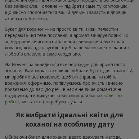
без зайвих слів. Головне — підібрати саме ту композицію,
що дійсно сподобається вашій дівчині і задасть відповідні
акценти побаченню.
Букет для коханої — не просто квіти. Ніжні пелюстки
передають чуттєве послання, а аромат зачарує подих. То
ж, відправляючись на побачення і вибираючи букет для
коханої, докладіть зусиль, щоб ваше маленьке послання з
любов’ю вразило в саме серденько.
На Flowers.ua знайдеться все необхідне для ароматного
зізнання. Вам лишається лише вибрати букет для коханої. А
ми зробимо все можливе, щоб він справив потрібне
враження: оформимо, попіклуємось про якість і вчасно
привеземо до вас. До речі, в нас є не лише романтичні
подарунки, а й вишукані композиції для ваших
колег по
роботі
, які також потребують уваги.
Як вибрати ідеальні квіти для
коханої на особливу дату
Обираючи букет для коханої, варто врахувати нагоду,