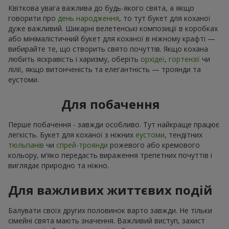
Квіткова увага важлива до будь-якого свята, а якщо
говорити про
день народження
, то тут букет для коханої
дуже важливий. Шикарні велетенські композиції в коробках
або мінімалістичний букет для коханої в ніжному крафті —
вибирайте те, що створить свято почуттів. Якщо кохана
любить яскравість і харизму, оберіть
орхідеї
,
гортензії
чи
лілії, якщо витонченість та елегантність — троянди та
еустоми.
Для побачення
Перше побачення - завжди особливо. Тут найкраще працює
легкість. Букет для коханої з ніжних
еустоми
, тендітних
тюльпанів
чи
спрей-троянди
рожевого або кремового
кольору, м’яко передасть вираження трепетних почуттів і
виглядає природно та ніжно.
Для важливих життєвих подій
Балувати своїх других половинок варто завжди. Не тільки
сімейні свята мають значення. Важливий виступ, захист