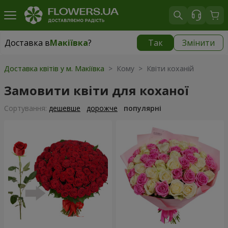
Доставка в
Макіївка
?
Так
Змінити
Доставка в
Макіївка
|
1040 грн
Доставка квітів у м. Макіївка
> Кому > Квіти коханій
Замовити квіти для коханої
Сортування:
дешевше
дорожче
популярні