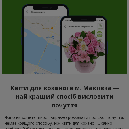
Квіти для коханої в м. Макіївка —
найкращий спосіб висловити
почуття
Якщо ви хочете щиро і виразно розказати про свої почуття,
немає кращого способу, ніж квіти для коханої. Охайно
підібраний букет для коханої щиро передасть всі ваші емоції