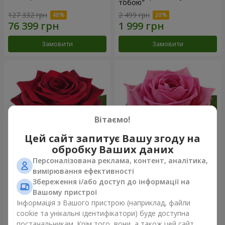
тобою"
127 332 грн
2 499 грн
Замовити
Замовити
Вітаємо!
Цей сайт запитує Вашу згоду на
обробку Ваших даних
Персоналізована реклама, контент, аналітика,
Червона троянда
Рожева троянда (поштучно)
вимірювання ефективності
(поштучно)
Збереження і/або доступ до інформації на
Вашому пристрої
Інформація з Вашого пристрою (наприклад, файли
cookie та унікальні ідентифікатори) буде доступна
Замовити
Замовити
постачальникам. Крім того, вони, а також цей сайт