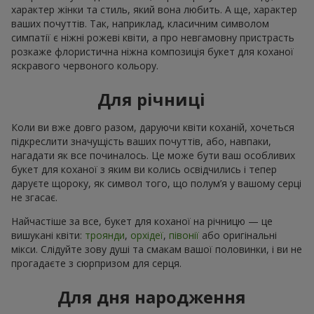
характер жінки та стиль, який вона любить. А ще, характер
ваших почуттів. Так, наприклад, класичним символом
симпатії є ніжні рожеві квіти, а про невгамовну пристрасть
розкаже флористична ніжна композиція букет для коханої
яскравого червоного кольору.
Для річниці
Коли ви вже довго разом, даруючи квіти коханій, хочеться
підкреслити значущість ваших почуттів, або, навпаки,
нагадати як все починалось. Це може бути ваш особливих
букет для коханої з яким ви колись освідчились і тепер
даруєте щороку, як символ того, що полум’я у вашому серці
не згасає.
Найчастіше за все, букет для коханої на річницю — це
вишукані квіти:
троянди
,
орхідеї
,
півонії
або оригінальні
мікси. Слідуйте зову душі та смакам вашої половинки, і ви не
прогадаєте з сюрпризом для серця.
Для дня народження