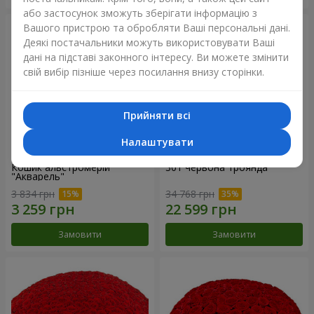
або застосунок зможуть зберігати інформацію з
Вашого пристрою та обробляти Ваші персональні дані.
Деякі постачальники можуть використовувати Ваші
дані на підставі законного інтересу. Ви можете змінити
свій вибір пізніше через посилання внизу сторінки.
Прийняти всі
Налаштувати
Кошик альстромерій
301 червона троянда
"Акварель"
3 834 грн
34 768 грн
Замовити
Замовити