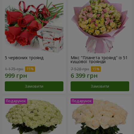
5 червоних троянд
Мікс "Планета троянд" із 51
кущової троянди
1 175 грн
7 528 грн
Замовити
Замовити