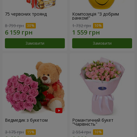
75 червоних троянд
Композиція "З добрим
ранком!"
8 799 грн
1 732 грн
Замовити
Замовити
Ведмедик з букетом
Романтичний букет
"Чарівність"
3 175 грн
2 554 грн