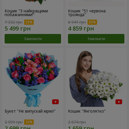
Кошик "З найкращими
Кошик "51 червона
побажаннями!"
троянда"
7 332 грн
6 941 грн
Замовити
Замовити
Букет "Не випускай мрію!"
Кошик "Янголятко"
2 999 грн
2 074 грн