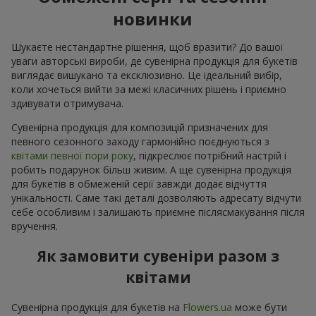
новинки
Шукаєте нестандартне рішення, щоб вразити? До вашої
уваги авторські вироби, де сувенірна продукція для букетів
виглядає вишукано та ексклюзивно. Це ідеальний вибір,
коли хочеться вийти за межі класичних рішень і приємно
здивувати отримувача.
Сувенірна продукція для композицій призначених для
певного сезонного заходу гармонійно поєднуються з
квітами певної пори року
, підкреслює потрібний настрій і
робить подарунок більш живим. А ще сувенірна продукція
для букетів в обмеженій серії завжди додає відчуття
унікальності. Саме такі деталі дозволяють адресату відчути
себе особливим і залишають приємне післясмакування після
вручення.
Як замовити сувеніри разом з
квітами
Сувенірна продукція для букетів на
Flowers.ua
може бути