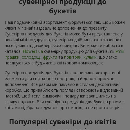
сувенірної продукції до
букетів
Наш подарунковий асортимент формується так, щоб кожен
клієнт міг знайти ідеальне доповнення до презенту.
Сувенірна продукція для букетів може бути представлена у
вигляді міні-подарунків, сувенірних дрібниць, ексклюзивних
аксесуарів та дизайнерських прикрас. Ви можете вибрати в
каталозі
Flowers.ua
cувенірну продукцію для букетів, як
м’які
іграшки
,
солодощі
,
фрукти
та
повітряні кульки
, що легко
поєднуються з будь-якою квітковою композицією.
Сувенірна продукція для букетів – це не лише декоративні
елементи для святкового настрою, а й доволі приємне
доповнення. Все разом ми пакуємо в стильні декоративні
коробки, що приваблюють погляд і створюють відповідний
настрій, щоб теплі символічні подарунки залишились на
згадку надовго. Вся сувенірна продукція для букетів разом з
квітами підібрана з думкою про емоцію, а не просто як річ.
Популярні сувеніри до квітів