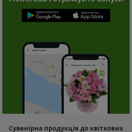
Сувенірна продукція до квіткових