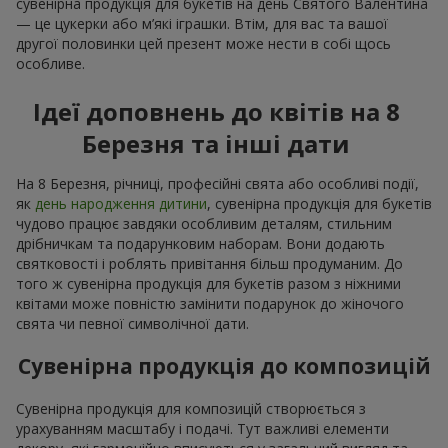
сувенірна продукція для букетів на день Святого Валентина
— це цукерки або м’які іграшки. Втім, для вас та вашої
другої половинки цей презент може нести в собі щось
особливе.
Ідеї доповнень до квітів на 8
Березня та інші дати
На 8 Березня, річниці, професійні свята або особливі події,
як
день народження дитини
, сувенірна продукція для букетів
чудово працює завдяки особливим деталям, стильним
дрібничкам та подарунковим наборам. Вони додають
святковості і роблять привітання більш продуманим. До
того ж сувенірна продукція для букетів разом з ніжними
квітами може повністю замінити подарунок до жіночого
свята чи певної символічної дати.
Сувенірна продукція до композицій
Сувенірна продукція для композицій створюється з
урахуванням масштабу і подачі. Тут важливі елементи