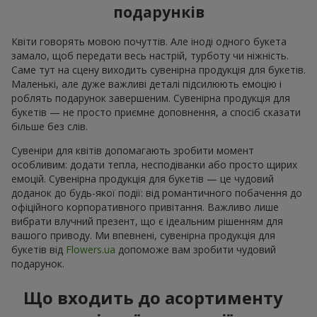
подарунків
Квіти говорять мовою почуттів. Але іноді одного букета
замало, щоб передати весь настрій, турботу чи ніжність.
Саме тут на сцену виходить сувенірна продукція для букетів.
Маленькі, але дуже важливі деталі підсилюють емоцію і
роблять подарунок завершеним. Сувенірна продукція для
букетів — не просто приємне доповнення, а спосіб сказати
більше без слів.
Сувеніри для квітів допомагають зробити момент
особливим: додати тепла, несподіванки або просто щирих
емоцій. Сувенірна продукція для букетів — це чудовий
доданок до будь-якої події: від романтичного побачення до
офіційного корпоративного привітання. Важливо лише
вибрати влучний презент, що є ідеальним рішенням для
вашого приводу. Ми впевнені, сувенірна продукція для
букетів від
Flowers.ua
допоможе вам зробити чудовий
подарунок.
Що входить до асортименту