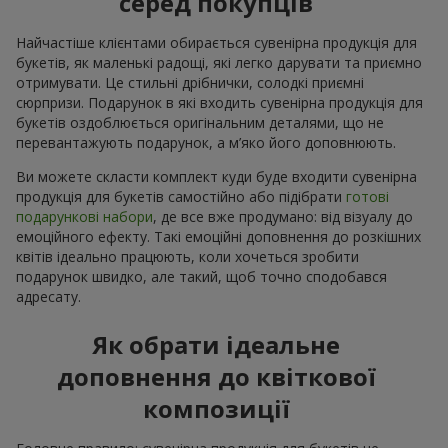
серед покупців
Найчастіше клієнтами обирається сувенірна продукція для
букетів, як маленькі радощі, які легко дарувати та приємно
отримувати. Це стильні дрібнички, солодкі приємні
сюрпризи. Подарунок в які входить сувенірна продукція для
букетів оздоблюється оригінальним деталями, що не
перевантажують подарунок, а м’яко його доповнюють.
Ви можете скласти комплект куди буде входити сувенірна
продукція для букетів самостійно або підібрати
готові
подарункові набори
, де все вже продумано: від візуалу до
емоційного ефекту. Такі емоційні доповнення до розкішних
квітів ідеально працюють, коли хочеться зробити
подарунок швидко, але такий, щоб точно сподобався
адресату.
Як обрати ідеальне
доповнення до квіткової
композиції