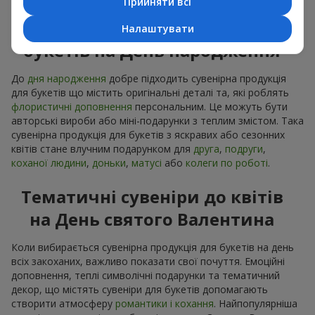
Прийняти всі
Сувенірна продукція до
Налаштувати
букетів на День народження
До
дня народження
добре підходить сувенірна продукція
для букетів що містить оригінальні деталі та, які роблять
флористичні доповнення
персональним. Це можуть бути
авторські вироби або міні-подарунки з теплим змістом. Така
сувенірна продукція для букетів з яскравих або сезонних
квітів стане влучним подарунком для
друга
,
подруги
,
коханої людини
,
доньки
,
матусі
або
колеги по роботі
.
Тематичні сувеніри до квітів
на День святого Валентина
Коли вибирається сувенірна продукція для букетів на день
всіх закоханих, важливо показати свої почуття. Емоційні
доповнення, теплі символічні подарунки та тематичний
декор, що містять сувеніри для букетів допомагають
створити атмосферу
романтики і кохання
. Найпопулярніша