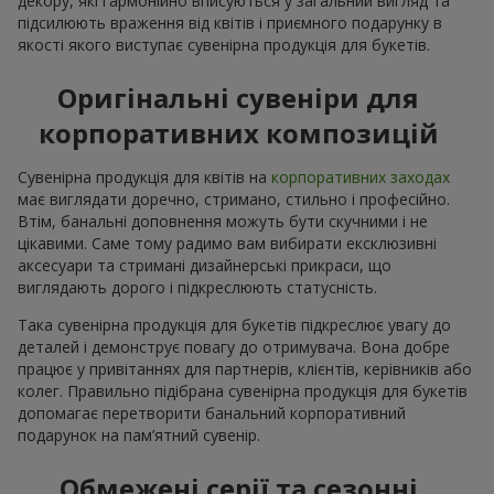
декору, які гармонійно вписуються у загальний вигляд та
підсилюють враження від квітів і приємного подарунку в
якості якого виступає сувенірна продукція для букетів.
Оригінальні сувеніри для
корпоративних композицій
Сувенірна продукція для квітів на
корпоративних заходах
має виглядати доречно, стримано, стильно і професійно.
Втім, банальні доповнення можуть бути скучними і не
цікавими. Саме тому радимо вам вибирати ексклюзивні
аксесуари та стримані дизайнерські прикраси, що
виглядають дорого і підкреслюють статусність.
Така сувенірна продукція для букетів підкреслює увагу до
деталей і демонструє повагу до отримувача. Вона добре
працює у привітаннях для партнерів, клієнтів, керівників або
колег. Правильно підібрана сувенірна продукція для букетів
допомагає перетворити банальний корпоративний
подарунок на пам’ятний сувенір.
Обмежені серії та сезонні