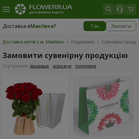
Доставка в
Макіївка
?
Так
Змінити
Доставка в
Макіївка
|
1040 грн
Доставка квітів у м. Макіївка
> Подарунки > Сувенірна продук
Замовити сувенірну продукцію
Сортування:
дешевше
дорожче
популярні