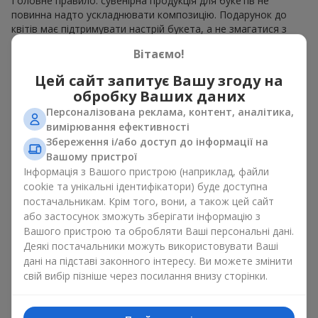
Головне правило: сувенірна продукція для букетів не
повинна надто ускладнювати композицію. Подарунок до
квітів має підтримувати настрій букета, а не змагатися з
ним. Для ніжних композицій підійде сувенірна продукція для
Вітаємо!
букетів, як легкі символічні додатки та легкі елементи
декору. Це може бути
тортик
або
маленька м’яка іграшка
.
Цей сайт запитує Вашу згоду на
Для яскравих є сенс використати більш сміливі додаткові
обробку Ваших даних
акценти, як вишукані
цукерки
чи дорогі сувеніри.
Персоналізована реклама, контент, аналітика,
Сувенірна продукція для букетів повинна вибиратись,
вимірювання ефективності
враховуючи й привід, і людину, якій адресований подарунок.
Збереження і/або доступ до інформації на
Якщо сумніваєтесь, яка сувенірна продукція для букетів вам
Вашому пристрої
потрібна — обирайте універсальні маленькі приємності,
Інформація з Вашого пристрою (наприклад, файли
широкий вибір яких знайдеться у нашому каталозі.
cookie та унікальні ідентифікатори) буде доступна
постачальникам. Крім того, вони, а також цей сайт
Сувеніри до букетів на різні свята
або застосунок зможуть зберігати інформацію з
Вашого пристрою та обробляти Ваші персональні дані.
Свято задає настрій, а сувенірна продукція для букетів його
Деякі постачальники можуть використовувати Ваші
підкреслює. Саме тому сувеніри для квітів часто обирають з
дані на підставі законного інтересу. Ви можете змінити
урахуванням дати та події. В нашому асортименті
свій вибір пізніше через посилання внизу сторінки.
знайдеться сувенірна продукція для букетів, що підійде до
будь-якого свята і може бути розрахована на будь-який
бюджет.