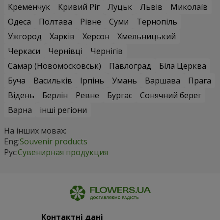
Кременчук
Кривий Ріг
Луцьк
Львів
Миколаїв
Одеса
Полтава
Рівне
Суми
Тернопіль
Ужгород
Харків
Херсон
Хмельницький
Черкаси
Чернівці
Чернігів
Самар (Новомосковськ)
Павлоград
Біла Церква
Буча
Васильків
Ірпінь
Умань
Варшава
Прага
Відень
Берлін
Ревне
Бургас
Сонячний берег
Варна
інші регіони
На інших мовах:
Eng:
Souvenir products
Рус:
Сувенирная продукция
Контактні дані