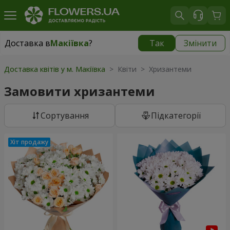
Доставка в
Макіївка
?
Так
Змінити
Доставка в
Макіївка
|
1040 грн
Доставка квітів у м. Макіївка
> Квіти > Хризантеми
Замовити хризантеми
Сортування
Підкатегорії