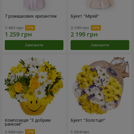
7 ромашкових хризантем
Букет "Мірей"
1 481 грн
2 749 грн
Замовити
Замовити
Композиція "З добрим
Букет "Золотце!"
ранком!"
1 666 грн
1 554 грн