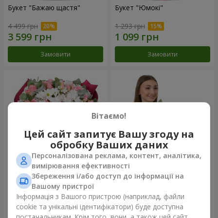
Букет "Бажаю щастя"
Букет "Юмокі"
4 499 грн
1 293 грн
Замовити
Замовити
Вітаємо!
Цей сайт запитує Вашу згоду на
обробку Ваших даних
Персоналізована реклама, контент, аналітика,
вимірювання ефективності
Збереження і/або доступ до інформації на
Букет "Чарівність ніжності"
Композиція "Білосніжна
гармонія"
Вашому пристрої
3 874 грн
3 145 грн
Інформація з Вашого пристрою (наприклад, файли
cookie та унікальні ідентифікатори) буде доступна
постачальникам. Крім того, вони, а також цей сайт