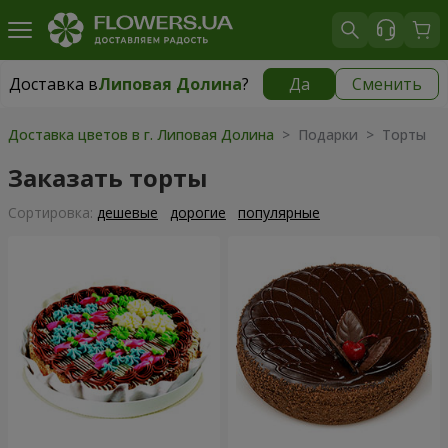
Доставка в
Липовая Долина
?
Да
Сменить
Доставка в
Липовая Долина
|
1520 грн
Доставка цветов в г. Липовая Долина
> Подарки > Торты
Заказать торты
Cортировка:
дешевые
дорогие
популярные