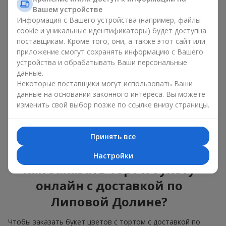
красота и вкус в одном
Вашем устройстве
Информация с Вашего устройства (например, файлы
подарке
cookie и уникальные идентификаторы) будет доступна
поставщикам. Кроме того, они, а также этот сайт или
Торты с живыми цветами — это современное сочетание
приложение смогут сохранять информацию с Вашего
флористики и гастрономической эстетики. Эксклюзивный
устройства и обрабатывать Ваши персональные
десерт в паре с
изысканным букетом
выглядит эффектно,
данные.
стильно и подчёркивает значимость события —
дня
Некоторые поставщики могут использовать Ваши
рождения
,
рождения ребёнка
или
корпоратива
.
данные на основании законного интереса. Вы можете
В композиции букет цветов с тортом живые растения
изменить свой выбор позже по ссылке внизу страницы.
задают эмоциональное настроение, а кондитерский декор
завершает сладкий праздничный акцент. Такой десерт с
украшениями из любимых цветов отлично смотрится и на
Принять все
праздничном столе, и на фотографиях.
Настройки
Как заказать торт к букету
онлайн с доставкой по
Липовой Долине?
Чтобы заказать букет цветов с тортом с доставкой по