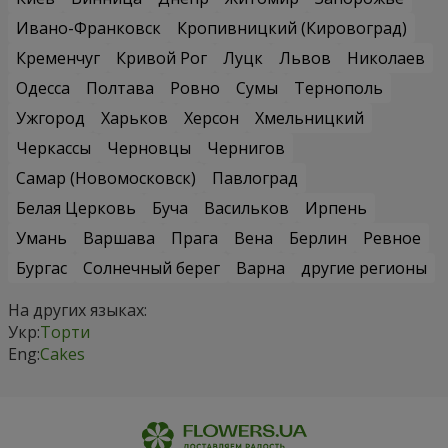
Ивано-Франковск
Кропивницкий (Кировоград)
Кременчуг
Кривой Рог
Луцк
Львов
Николаев
Одесса
Полтава
Ровно
Сумы
Тернополь
Ужгород
Харьков
Херсон
Хмельницкий
Черкассы
Черновцы
Чернигов
Самар (Новомосковск)
Павлоград
Белая Церковь
Буча
Васильков
Ирпень
Умань
Варшава
Прага
Вена
Берлин
Ревное
Бургас
Солнечный берег
Варна
другие регионы
На других языках:
Укр:
Торти
Eng:
Cakes