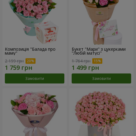
Композиція "Балада про
Букет "Мари" з цукерками
маму"
"Любій матусі"
2 199 грн
1 764 грн
Замовити
Замовити