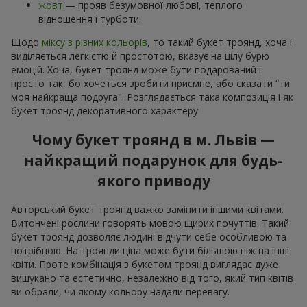
жовті
— прояв безумовної любові, теплого
відношення і турботи.
Щодо
міксу з різних кольорів
, то такий букет троянд, хоча і
виділяється легкістю й простотою, вказує на цілу бурю
емоцій. Хоча, букет троянд може бути подарований і
просто так, бо хочеться зробити приємне, або сказати “ти
моя найкраща подруга". Розглядається така композиція і як
букет троянд декоративного характеру
Чому букет троянд в м. Львів —
найкращий подарунок для будь-
якого приводу
Авторський букет троянд важко замінити іншими квітами.
Витончені рослини говорять мовою щирих почуттів. Такий
букет троянд дозволяє людині відчути себе особливою та
потрібною. На троянди ціна може бути більшою ніж на інші
квіти. Проте комбінація з букетом троянд виглядає дуже
вишукано та естетично, незалежно від того, який тип квітів
ви обрали, чи якому кольору надали перевагу.