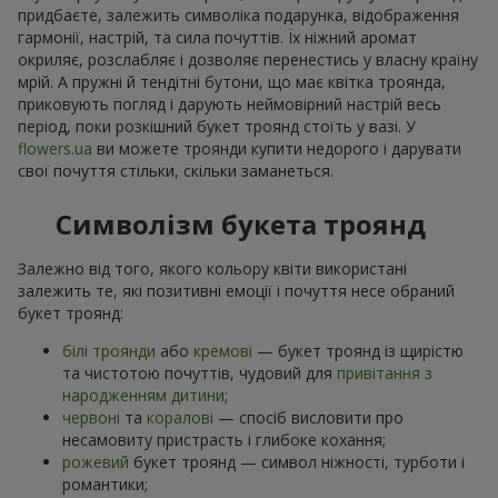
придбаєте, залежить символіка подарунка, відображення
гармонії, настрій, та сила почуттів. Їх ніжний аромат
окриляє, розслабляє і дозволяє перенестись у власну країну
мрій. А пружні й тендітні бутони, що має квітка троянда,
приковують погляд і дарують неймовірний настрій весь
період, поки розкішний букет троянд стоїть у вазі. У
flowers.ua
ви можете троянди купити недорого і дарувати
свої почуття стільки, скільки заманеться.
Символізм букета троянд
Залежно від того, якого кольору квіти використані
залежить те, які позитивні емоції і почуття несе обраний
букет троянд:
білі троянди
або
кремові
— букет троянд із щирістю
та чистотою почуттів, чудовий для
привітання з
народженням дитини
;
червоні
та
коралові
— спосіб висловити про
несамовиту пристрасть і глибоке кохання;
рожевий
букет троянд — символ ніжності, турботи і
романтики;