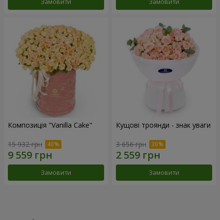
Замовити
Замовити
Композиція "Vanilla Cake"
Кущові троянди - знак уваги
15 932 грн
3 656 грн
Замовити
Замовити