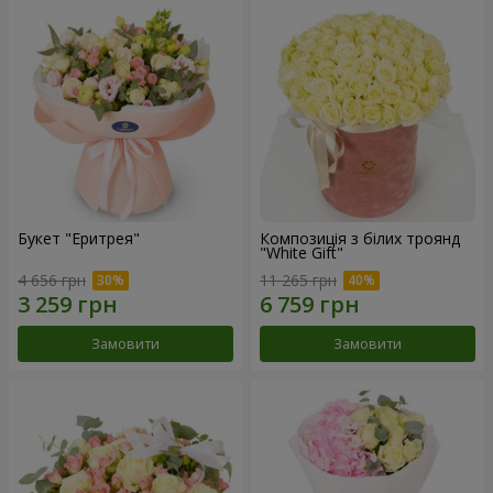
Букет "Еритрея"
Композиція з білих троянд
"White Gift"
4 656 грн
11 265 грн
Замовити
Замовити