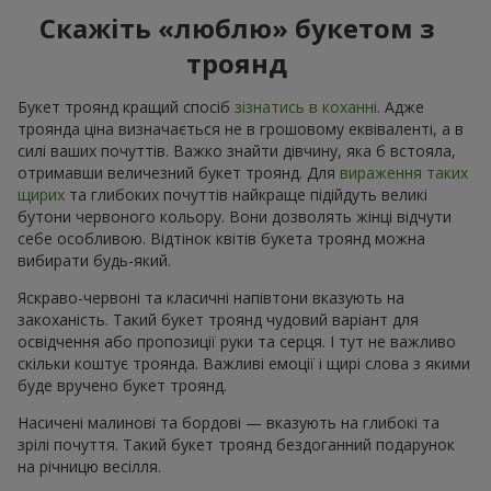
Скажіть «люблю» букетом з
троянд
Букет троянд кращий спосіб
зізнатись в коханні
. Адже
троянда ціна визначається не в грошовому еквіваленті, а в
силі ваших почуттів. Важко знайти дівчину, яка б встояла,
отримавши величезний букет троянд. Для
вираження таких
щирих
та глибоких почуттів найкраще підійдуть великі
бутони червоного кольору. Вони дозволять жінці відчути
себе особливою. Відтінок квітів букета троянд можна
вибирати будь-який.
Яскраво-червоні та класичні напівтони вказують на
закоханість. Такий букет троянд чудовий варіант для
освідчення або пропозиції руки та серця. І тут не важливо
скільки коштує троянда. Важливі емоції і щирі слова з якими
буде вручено букет троянд.
Насичені малинові та бордові — вказують на глибокі та
зрілі почуття. Такий букет троянд бездоганний подарунок
на річницю весілля.