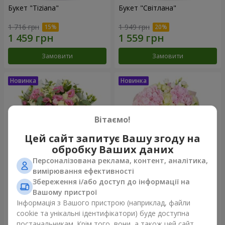
Букет "Tiziana"
Букет "Світлана"
1 716 грн
1 949 грн
Замовити
Замовити
Вітаємо!
Цей сайт запитує Вашу згоду на
обробку Ваших даних
Персоналізована реклама, контент, аналітика,
вимірювання ефективності
Збереження і/або доступ до інформації на
Букет "Tatyana"
Букет "Ефіра"
Вашому пристрої
3 999 грн
3 332 грн
Інформація з Вашого пристрою (наприклад, файли
cookie та унікальні ідентифікатори) буде доступна
постачальникам. Крім того, вони, а також цей сайт