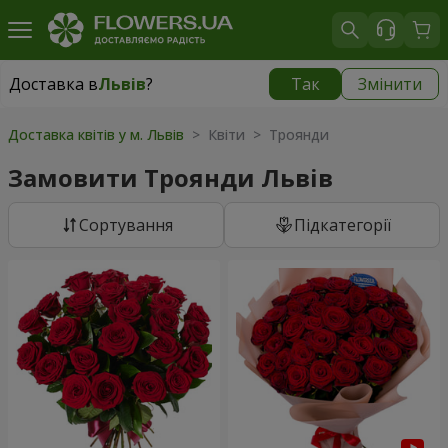
Доставка в
Львів
?
Так
Змінити
Доставка в
Львів
|
безкоштовно
Доставка квітів у м. Львів
> Квіти > Троянди
Замовити Троянди Львів
Сортування
Підкатегорії