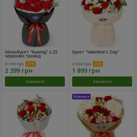
Монобукет "Кьюпід" з 25
Букет "Valentine's Day"
червоних троянд
3 199 грн
2 532 грн
Замовити
Замовити