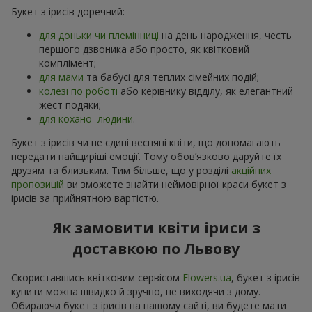
Букет з ірисів доречний:
для доньки чи племінниці
на день народження, честь
першого дзвоника або просто, як квітковий
комплімент;
для мами
та бабусі для теплих сімейних подій;
колезі по роботі
або керівнику відділу, як елегантний
жест подяки;
для коханої людини
.
Букет з ірисів чи не єдині весняні квіти, що допомагають
передати найщиріші емоції. Тому обов’язково даруйте їх
друзям та близьким. Тим більше, що у розділі
акційних
пропозицій
ви зможете знайти неймовірної краси букет з
ірисів за прийнятною вартістю.
Як замовити квіти іриси з
доставкою по Львову
Скориставшись квітковим сервісом
Flowers.ua
, букет з ірисів
купити можна швидко й зручно, не виходячи з дому.
Обираючи букет з ірисів на нашому сайті, ви будете мати