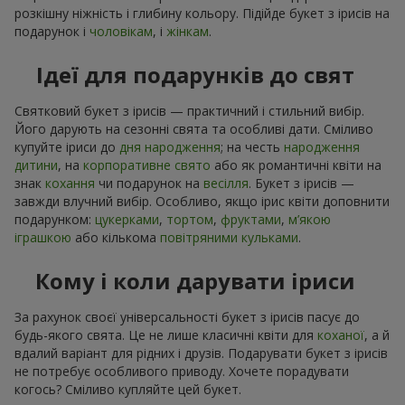
розкішну ніжність і глибину кольору. Підійде букет з ірисів на
подарунок і
чоловікам
, і
жінкам
.
Ідеї для подарунків до свят
Святковий букет з ірисів — практичний і стильний вибір.
Його дарують на сезонні свята та особливі дати. Сміливо
купуйте іриси до
дня народження
; на честь
народження
дитини
, на
корпоративне свято
або як романтичні квіти на
знак
кохання
чи подарунок на
весілля
. Букет з ірисів —
завжди влучний вибір. Особливо, якщо ірис квіти доповнити
подарунком:
цукерками
,
тортом
,
фруктами
,
м’якою
іграшкою
або кількома
повітряними кульками
.
Кому і коли дарувати іриси
За рахунок своєї універсальності букет з ірисів пасує до
будь-якого свята. Це не лише класичні квіти для
коханої
, а й
вдалий варіант для рідних і друзів. Подарувати букет з ірисів
не потребує особливого приводу. Хочете порадувати
когось? Сміливо купляйте цей букет.