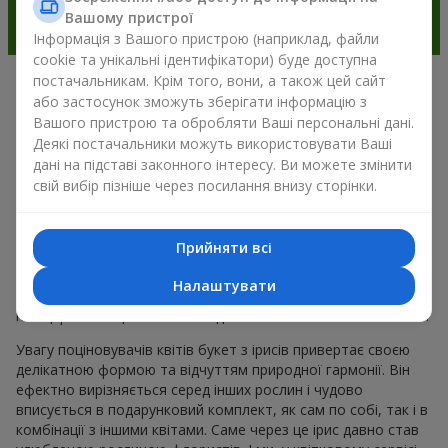
Вашому пристрої
Інформація з Вашого пристрою (наприклад, файли
cookie та унікальні ідентифікатори) буде доступна
постачальникам. Крім того, вони, а також цей сайт
Чарівність ірисів у сучасній
або застосунок зможуть зберігати інформацію з
Вашого пристрою та обробляти Ваші персональні дані.
флористиці м. Львів
Деякі постачальники можуть використовувати Ваші
дані на підставі законного інтересу. Ви можете змінити
Букет з ірисів — це універсальний вибір для подарунка до
свій вибір пізніше через посилання внизу сторінки.
будь-якого приводу. Адже він поєднує природну симетрію
пелюсток, вишукану красу і тренди весняної флористики.
Сьогодні букет з ірисів обирають ті, хто хоче подарувати
Прийняти всі
щось елегантне, але водночас стримане. Така композиція
для настрою виглядає свіжо та незвично. А ще букет з
Налаштувати
ірисів створює романтичний настрій і дозволяє передати
найщиріші емоції близькій людині без зайвих слів і пояснень.
Увагу поціновувачів квітів букет з ірисів привертає своєю
делікатною формою та відчуттям природної гармонії. Він
ефектно вирізняється серед інших рослин і чудово
вписується в подарунковий комплект, як сам по собі, так і в
комбінації з іншими квітами. Саме через це ірис давно став