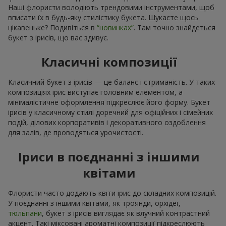
Наші флористи володіють трендовими інструментами, щоб
вписати їх в будь-яку стилістику букета. Шукаєте щось
цікавеньке? Подивіться в
“новинках”
. Там точно знайдеться
букет з ірисів, що вас здивує.
Класичні композиції
Класичний букет з ірисів — це баланс і стриманість. У таких
композиціях ірис виступає головним елементом, а
мінімалістичне оформлення підкреслює його форму. Букет
ірисів у класичному стилі доречний для офіційних і сімейних
подій, ділових корпоративів і декоративного оздоблення
для залів, де проводяться урочистості.
Іриси в поєднанні з іншими
квітами
Флористи часто додають квіти ірис до складних композицій.
У поєднанні з іншими квітами, як троянди, орхідеї,
тюльпани
, букет з ірисів виглядає як влучний контрастний
акцент. Такі міксовані ароматні композиції підкреслюють