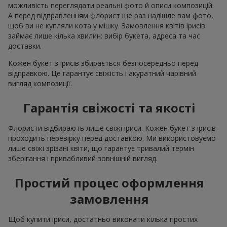
можливість переглядати реальні фото й описи композицій.
А перед відправленням флорист ще раз надішле вам фото,
щоб ви не купляли кота у мішку. Замовлення квітів ірисів
займає лише кілька хвилин: вибір букета, адреса та час
доставки.
Кожен букет з ірисів збирається безпосередньо перед
відправкою. Це гарантує свіжість і акуратний чарівний
вигляд композиції.
Гарантія свіжості та якості
Флористи відбирають лише свіжі іриси. Кожен букет з ірисів
проходить перевірку перед доставкою. Ми використовуємо
лише свіжі зрізані квіти, що гарантує тривалий термін
зберігання і привабливий зовнішній вигляд.
Простий процес оформлення
замовлення
Щоб купити іриси, достатньо виконати кілька простих