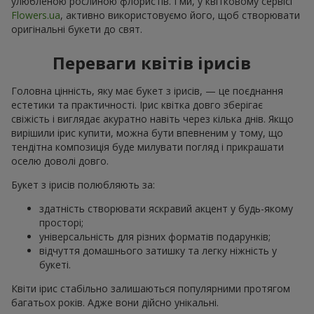
улюбленою рослиною флористів. І ми, у квітковому сервісі
Flowers.ua
, активно використовуємо його, щоб створювати
оригінальні букети до свят.
Переваги квітів ірисів
Головна цінність, яку має букет з ірисів, — це поєднання
естетики та практичності. Ірис квітка довго зберігає
свіжість і виглядає акуратно навіть через кілька днів. Якщо
вирішили ірис купити, можна бути впевненим у тому, що
тендітна композиція буде милувати погляд і прикрашати
оселю доволі довго.
Букет з ірисів полюбляють за:
здатність створювати яскравий акцент у будь-якому
просторі;
універсальність для різних форматів подарунків;
відчуття домашнього затишку та легку ніжність у
букеті.
Квіти ірис стабільно залишаються популярними протягом
багатьох років. Адже вони дійсно унікальні.