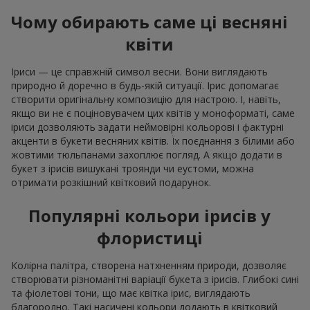
Чому обирають саме ці весняні
квіти
Іриси — це справжній символ весни. Вони виглядають
природно й доречно в будь-якій ситуації. Ірис допомагає
створити оригінальну композицію для настрою. І, навіть,
якщо ви не є поціновувачем цих квітів у моноформаті, саме
іриси дозволяють задати неймовірні кольорові і фактурні
акценти в букети весняних квітів. Їх поєднання з білими або
жовтими тюльпанами захоплює погляд. А якщо додати в
букет з ірисів вишукані троянди чи еустоми, можна
отримати розкішний квітковий подарунок.
Популярні кольори ірисів у
флористиці
Колірна палітра, створена натхненням природи, дозволяє
створювати різноманітні варіації букета з ірисів. Глибокі сині
та фіолетові тони, що має квітка ірис, виглядають
благородно. Такі насичені кольори додають в квітковий