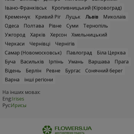
Івано-Франківськ
Кропивницький (Кіровоград)
Кременчук
Кривий Ріг
Луцьк
Львів
Миколаїв
Одеса
Полтава
Рівне
Суми
Тернопіль
Ужгород
Харків
Херсон
Хмельницький
Черкаси
Чернівці
Чернігів
Самар (Новомосковськ)
Павлоград
Біла Церква
Буча
Васильків
Ірпінь
Умань
Варшава
Прага
Відень
Берлін
Ревне
Бургас
Сонячний берег
Варна
інші регіони
На інших мовах:
Eng:
Irises
Рус:
Ирисы