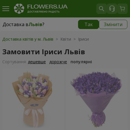
Доставка в
Львів
?
Так
Змінити
Доставка в
Львів
|
безкоштовно
Доставка квітів у м. Львів
> Квіти > Іриси
Замовити Іриси Львів
Сортування:
дешевше
дорожче
популярні