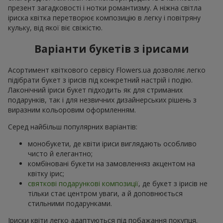
презент загадковості і нотки романтизму. А ніжна світла
іриска квітка перетворює композицію в легку і повітряну
кульку, від якої віє свіжістю.
Варіанти букетів з ірисами
Асортимент квіткового сервісу Flowers.ua дозволяє легко
підібрати букет з ірисів під конкретний настрій і подію.
Лаконічний іриси букет підходить як для стриманих
подарунків, так і для незвичних дизайнерських рішень з
виразним кольоровим оформленням.
Серед найбільш популярних варіантів:
монобукети, де квіти іриси виглядають особливо
чисто й елегантно;
комбіновані букети на замовленняз акцентом на
квітку ірис;
святкові подарункові композиції
, де букет з ірисів не
тільки стає центром уваги, а й доповнюється
стильними подарунками.
Іриски квіти легко адаптуються під побажання покупця.