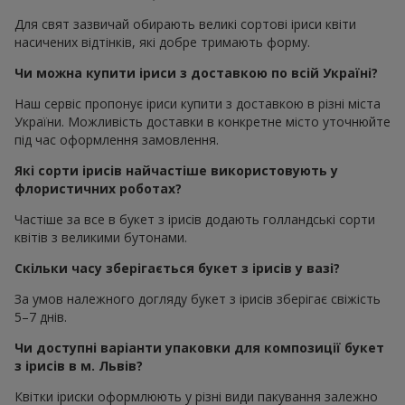
Для свят зазвичай обирають великі сортові іриси квіти
насичених відтінків, які добре тримають форму.
Чи можна купити іриси з доставкою по всій Україні?
Наш сервіс пропонує іриси купити з доставкою в різні міста
України. Можливість доставки в конкретне місто уточнюйте
під час оформлення замовлення.
Які сорти ірисів найчастіше використовують у
флористичних роботах?
Частіше за все в букет з ірисів додають голландські сорти
квітів з великими бутонами.
Скільки часу зберігається букет з ірисів у вазі?
За умов належного догляду букет з ірисів зберігає свіжість
5–7 днів.
Чи доступні варіанти упаковки для композиції букет
з ірисів в м. Львів?
Квітки іриски оформлюють у різні види пакування залежно