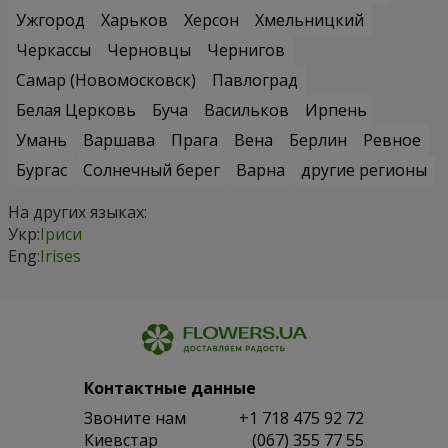
Ужгород
Харьков
Херсон
Хмельницкий
Черкассы
Черновцы
Чернигов
Самар (Новомосковск)
Павлоград
Белая Церковь
Буча
Васильков
Ирпень
Умань
Варшава
Прага
Вена
Берлин
Ревное
Бургас
Солнечный берег
Варна
другие регионы
На других языках:
Укр:
Іриси
Eng:
Irises
Контактные данные
Звоните нам
+1 718 475 92 72
Киевстар
(067) 355 77 55