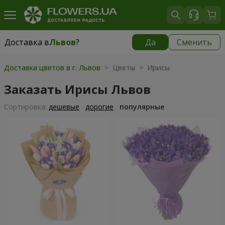
Доставка в
Львов
?
Да
Сменить
Доставка в
Львов
|
бесплатно
Доставка цветов в г. Львов
> Цветы > Ирисы
Заказать Ирисы Львов
Cортировка:
дешевые
дорогие
популярные