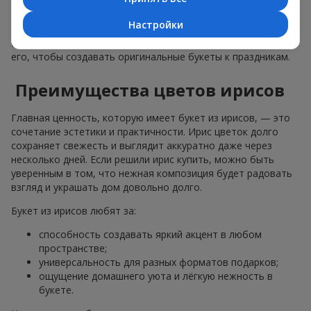
и прекрасно вписывается в подарочный комплект как сам
по себе, так и в комбинации с другими цветами. Именно
Настройки
поэтому ирис давно стал любимым растением флористов.
И мы, в цветочном сервисе
Flowers.ua
, активно используем
его, чтобы создавать оригинальные букеты к праздникам.
Преимущества цветов ирисов
Главная ценность, которую имеет букет из ирисов, — это
сочетание эстетики и практичности. Ирис цветок долго
сохраняет свежесть и выглядит аккуратно даже через
несколько дней. Если решили ирис купить, можно быть
уверенным в том, что нежная композиция будет радовать
взгляд и украшать дом довольно долго.
Букет из ирисов любят за:
способность создавать яркий акцент в любом
пространстве;
универсальность для разных форматов подарков;
ощущение домашнего уюта и лёгкую нежность в
букете.