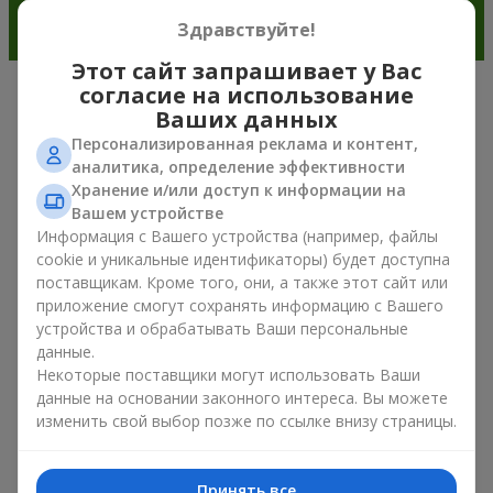
Здравствуйте!
Этот сайт запрашивает у Вас
согласие на использование
Очарование ирисов в современной
Ваших данных
флористике г. Львов
Персонализированная реклама и контент,
аналитика, определение эффективности
Хранение и/или доступ к информации на
Букет из ирисов — это универсальный выбор подарка к
Вашем устройстве
любому поводу. Ведь он сочетает природную симметрию
Информация с Вашего устройства (например, файлы
лепестков, изысканную красоту и тренды весенней
флористики. Сегодня букет из ирисов выбирают те, кто
cookie и уникальные идентификаторы) будет доступна
хочет подарить что-то элегантное, но в то же время
поставщикам. Кроме того, они, а также этот сайт или
сдержанное. Такая композиция для настроения выглядит
приложение смогут сохранять информацию с Вашего
свежо и необычно. А ещё букет из ирисов создаёт
устройства и обрабатывать Ваши персональные
романтическое настроение и позволяет передать самые
данные.
искренние эмоции близкому человеку без лишних слов и
Некоторые поставщики могут использовать Ваши
объяснений.
данные на основании законного интереса. Вы можете
изменить свой выбор позже по ссылке внизу страницы.
Внимание ценителей цветов букет из ирисов привлекает
своей деликатной формой и ощущением природной
гармонии. Он эффектно выделяется среди других растений
Принять все