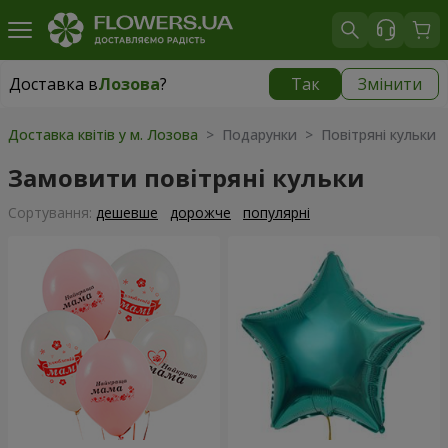
Доставка в
Лозова
?
Так
Змінити
Доставка в
Лозова
|
870 грн
Доставка квітів у м. Лозова
> Подарунки > Повітряні кульки
Замовити повітряні кульки
Сортування:
дешевше
дорожче
популярні