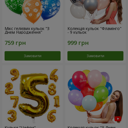
Мікс гелієвих кульок "З
Колекція кульок "Фламінго"
Днем Народження"
- 9 кульок
Замовити
Замовити
Кульки "Цифри"
Колекція кульок "З Днем