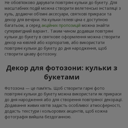
Не обов’язково дарувати повітряні кульки до букету. Для
масштабних подій можна створити велетенські інсталяції з
куль, додаючи об’ємні аксесуари, святкові прикраси та
декор для вечірки. На кульки гелеві ціна є доступною
багатьом, а серед
акційних пропозицій
можна знайти
супервигідний варіант.. Таким чином додавши повітряні
кульки до букету в святкове оформлення можна створити
декор на ювілей або корпоратив, або використати
повітряні кульки до букету до дня народження, щоб
створити цікаву фотозону.
Декор для фотозони: кульки з
букетами
Фотозона — це пам’ять. Щоб створити гарні фото
повітряні кульки до букету можна використати як прикраси
до дня народження або для створення повітряної декорації.
Додавання живих квітів задасть особливої атмосферності,
додасть текстури і кольорових акцентів, щоб кожна
фотографія вийшла бездоганною.