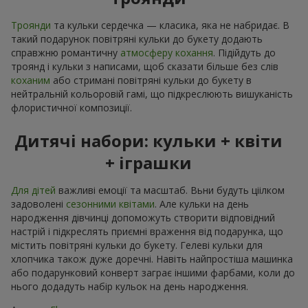
Троянди
та кульки сердечка — класика, яка не набридає. В
такий подарунок повітряні кульки до букету додають
справжню романтичну
атмосферу кохання
. Підійдуть до
троянд і кульки з написами, щоб сказати більше без слів
коханим
або стримані повітряні кульки до букету в
нейтральній кольоровій гамі, що підкреслюють вишуканість
флористичної композиції.
Дитячі набори: кульки + квіти
+ іграшки
Для дітей
важливі емоції та масштаб. Вьни будуть ціілком
задоволені
сезонними квітами
. Але кульки на день
народження дівчинці допоможуть створити відповідний
настрій і підкреслять приємні враження від подарунка, що
містить повітряні кульки до букету. Гелеві кульки для
хлопчика також дуже доречні. Навіть найпростіша машинка
або подарунковий конверт заграє іншими фарбами, коли до
нього додадуть набір кульок на день народження.