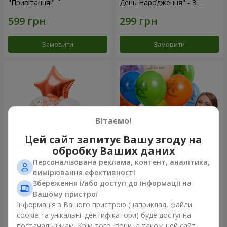
"Привітання!"
День Народження" - 3
кульки
Замовити
Замовити
Вітаємо!
Цей сайт запитує Вашу згоду на
обробку Ваших даних
Персоналізована реклама, контент, аналітика,
Фонтан куль “Світ чудес”
Коллекция шариков "День
вимірювання ефективності
рождения" (с Тедди)
Збереження і/або доступ до інформації на
Вашому пристрої
Інформація з Вашого пристрою (наприклад, файли
cookie та унікальні ідентифікатори) буде доступна
Замовити
Замовити
постачальникам. Крім того, вони, а також цей сайт