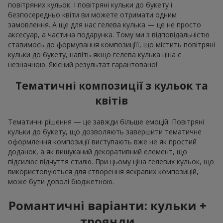
повітряних кульок. І повітряні кульки до букету і
безпосередньо квіти ви можете отримати одним
замовлення. А ще для нас гелева кулька — це не просто
аксесуар, а частина подарунка. Тому ми з відповідальністю
ставимось до формування композиціїї, що містить повітряні
кульки до букету, навіть якщо гелева кулька ціна є
незначною. Якісний результат гарантовано!
Тематичні композиції з кульок та
квітів
Тематичні рішення — це завжди більше емоцій. Повітряні
кульки до букету, що дозволяють завершити тематичне
оформлення композиції виступають вже не як простий
доданок, а як вишуканий декоративний елемент, що
підсилює відчуття стилю. При цьому ціна гелевих кульок, що
використовуються для створення яскравих композицій,
може бути доволі бюджетною.
Романтичні варіанти: кульки +
троянди