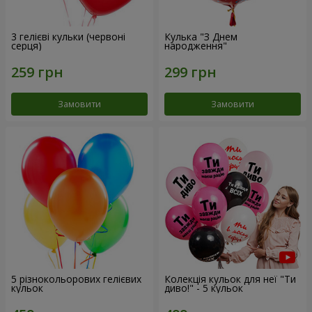
3 гелієві кульки (червоні
Кулька "З Днем
серця)
народження"
Замовити
Замовити
5 різнокольорових гелієвих
Колекція кульок для неї "Ти
кульок
диво!" - 5 кульок