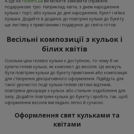
А ще на
Flowers.ua
ви можете замовити справжнє
подарункове тріо. Наприклад: квіти, з днем народження
кульки і торт; або кульки до дня народження, букет і м’яка
іграшка. Додайте в доданок до повітряні кульки до букету
ще листівку з привітанням і подарунок до свята готов.
Весільні композиції з кульок і
білих квітів
Оскільки ціна гелевої кульки є доступною, то чому б не
купити гелеві кульки, як комплект до весілля. Це можуть
бути повітряні кульки до букету привітання або композиція
для створення декоративного оформлення. Підійдуть для
такої урочистої події кульки гелієві світлих відтінків,
повітряна декорація з кульок або стильне оздоблення для
залу. Додайте повітряні кульки до букету і зробіть так, щоб
оформлення весілля виглядало легко й сучасно.
Оформлення свят кульками та
квітами