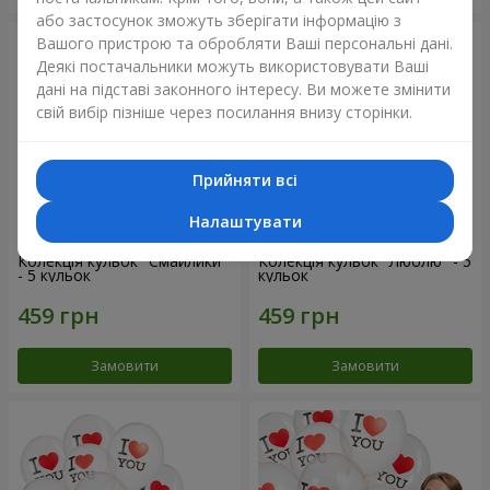
або застосунок зможуть зберігати інформацію з
Вашого пристрою та обробляти Ваші персональні дані.
Деякі постачальники можуть використовувати Ваші
дані на підставі законного інтересу. Ви можете змінити
свій вибір пізніше через посилання внизу сторінки.
Прийняти всі
Налаштувати
Колекція кульок "Смайлики"
Колекція кульок "Люблю" - 5
- 5 кульок
кульок
Замовити
Замовити