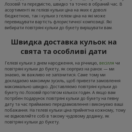
Лозовій та передмістю, швидко та точно в обраний час. В
асортименті як гелієві кульки ціна на яких є доволі
бюджетною, так і кульки з гелієм ціна на які може
перевищувати вартість флористичної композиції. Які
вибирати повітряні кульки до букету вирішувати вам.
Швидка доставка кульок на
свята та особливі дати
Гелієві кульки з днем народження, на річницю,
весілля
чи
повітряні кульки до букету, як сюрприз на ранок — ми
знаємо, як важливо не запізнитися. Саме тому ми
докладаємо максимум зусиль, щоб привезти замовлення
максимально швидко. Доставляємо повітряні кульки до
букету по Лозовій протягом кількох годин. А якщо вам
потрібен подарунок повітряні кульки до букету на певну
дату та час приймаємо передзамовлення і виконуємо ваші
побажання. На гелеві кульки ціна прийнятна кожному, тому
не відмовляйте собі в такому чудовому доданку, як
повітряні кульки до букету.