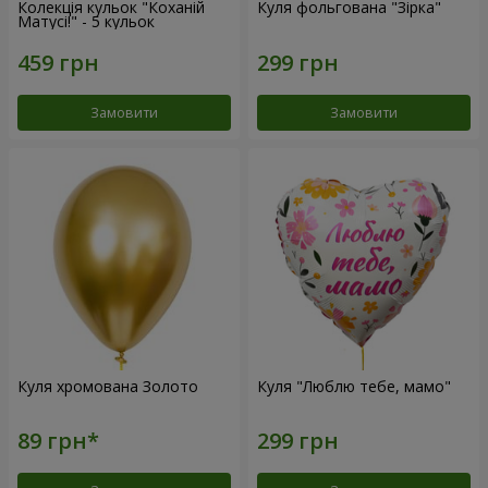
Колекція кульок "Коханій
Куля фольгована "Зірка"
Матусі!" - 5 кульок
Замовити
Замовити
Куля хромована Золото
Куля "Люблю тебе, мамо"