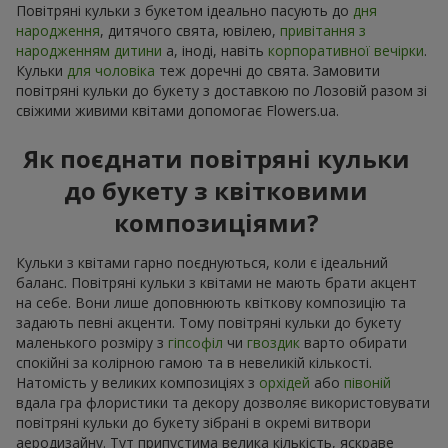
Повітряні кульки з букетом ідеально пасують до
дня
народження
, дитячого свята, ювілею,
привітання з
народженням дитини
а, іноді, навіть
корпоративної вечірки
.
Кульки
для чоловіка
теж доречні до свята. Замовити
повітряні кульки до букету з доставкою по Лозовій разом зі
свіжими живими квітами допомогає Flowers.ua.
Як поєднати повітряні кульки
до букету з квітковими
композиціями?
Кульки з квітами гарно поєднуються, коли є ідеальний
баланс. Повітряні кульки з квітами не мають брати акцент
на себе. Вони лише доповнюють квіткову композицію та
задають певні акценти. Тому повітряні кульки до букету
маленького розміру з
гіпсофіл
чи
гвоздик
варто обирати
спокійні за колірною гамою та в невеликій кількості.
Натомість у великих композиціях з
орхідей
або
півоній
вдала гра флористики та декору дозволяє використовувати
повітряні кульки до букету зібрані в окремі витвори
аеродизайну. Тут припустима велика кількість, яскраве