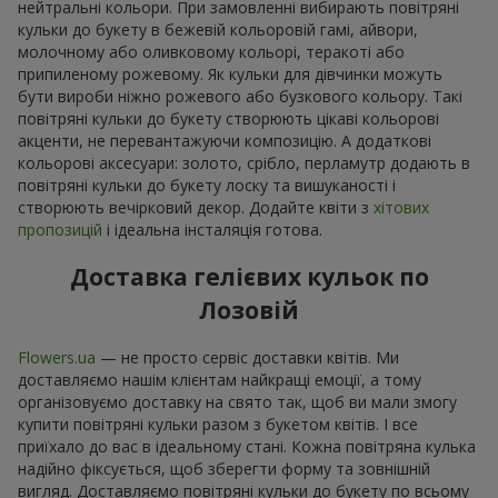
нейтральні кольори. При замовленні вибирають повітряні
кульки до букету в бежевій кольоровій гамі, айвори,
молочному або оливковому кольорі, теракоті або
припиленому рожевому. Як кульки для дівчинки можуть
бути вироби ніжно рожевого або бузкового кольору. Такі
повітряні кульки до букету створюють цікаві кольорові
акценти, не перевантажуючи композицію. А додаткові
кольорові аксесуари: золото, срібло, перламутр додають в
повітряні кульки до букету лоску та вишуканості і
створюють вечірковий декор. Додайте квіти з
хітових
пропозицій
і ідеальна інсталяція готова.
Доставка гелієвих кульок по
Лозовій
Flowers.ua
— не просто сервіс доставки квітів. Ми
доставляємо нашім клієнтам найкращі емоції, а тому
організовуємо доставку на свято так, щоб ви мали змогу
купити повітряні кульки разом з букетом квітів. І все
приїхало до вас в ідеальному стані. Кожна повітряна кулька
надійно фіксується, щоб зберегти форму та зовнішній
вигляд. Доставляємо повітряні кульки до букету по всьому