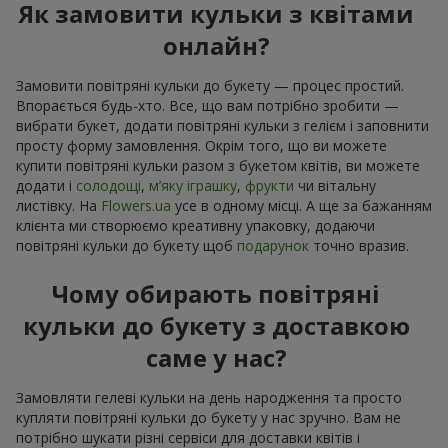
Як замовити кульки з квітами
онлайн?
Замовити повітряні кульки до букету — процес простий.
Впорається будь-хто. Все, що вам потрібно зробити —
вибрати букет, додати повітряні кульки з гелієм і заповнити
просту форму замовлення. Окрім того, що ви можете
купити повітряні кульки разом з букетом квітів, ви можете
додати і
солодощі
,
м’яку іграшку
,
фрукти
чи вітальну
листівку. На
Flowers.ua
усе в одному місці. А ще за бажанням
клієнта ми створюємо креативну упаковку, додаючи
повітряні кульки до букету щоб
подарунок
точно вразив.
Чому обирають повітряні
кульки до букету з доставкою
саме у нас?
Замовляти гелеві кульки на день народження та просто
купляти повітряні кульки до букету у нас зручно. Вам не
потрібно шукати різні сервіси для доставки квітів і