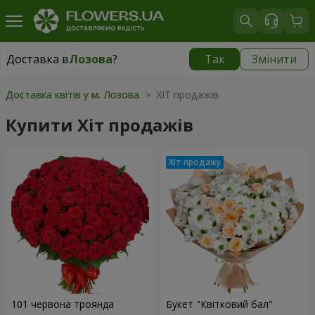
Доставка в
Лозова
?
Так
Змінити
Доставка в
Лозова
|
870 грн
Доставка квітів у м. Лозова
> ХІТ продажів
Купити Хіт продажів
101 червона троянда
Букет "Квітковий бал"