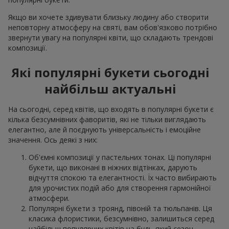
Якщо ви хочете здивувати близьку людину або створити
неповторну атмосферу на святі, вам обов'язково потрібно
звернути увагу на популярні квіти, що складають трендові
композиції.
Які популярні букети сьогодні
найбільш актуальні
На сьогодні, серед квітів, що входять в популярні букети є
кілька безсумнівних фаворитів, які не тільки виглядають
елегантно, але й поєднують універсальність і емоційне
значення. Ось деякі з них:
Об'ємні композиції у пастельних тонах. Ці популярні
букети, що виконані в ніжних відтінках, дарують
відчуття спокою та елегантності. Їх часто вибирають
для урочистих подій або для створення гармонійної
атмосфери.
Популярні букети з троянд, півоній та тюльпанів. Ця
класика флористики, безсумнівно, залишиться серед
найбільш популярних квітів на будь-який сезон.