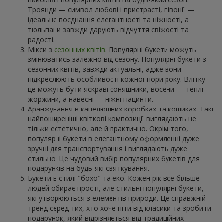
Троянди — символ любові і пристрасті, півонії —
ідеальне поєднання елегантності та ніжності, а
тюльпани завжди дарують відчуття свіжості та
радості.
Мікси з
сезонних квітів
. Популярні букети можуть
змінюватись залежно від сезону. Популярні букети з
сезонних квітів, завжди актуальні, адже вони
підкреслюють особливості кожної пори року. Влітку
це можуть бути яскраві соняшники, восени — теплі
жоржини, а навесні — ніжні гіацинти.
Аранжування в капелюшних коробках та кошиках. Такі
найпоширеніші квіткові композиції виглядають не
тільки естетично, але й практично. Окрім того,
популярні букети в елегантному оформленні дуже
зручні для транспортування і виглядають дуже
стильно. Це чудовий вибір популярних букетів для
подарунків на будь-які святкування.
Букети в стилі "бохо" та еко. Кожен рік все більше
людей обирає прості, але стильні популярні букети,
які утворюються з елементів природи. Це справжній
тренд серед тих, хто хоче піти від класики та зробити
подарунок, який відрізняється від традиційних