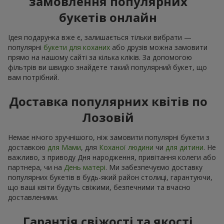
замовлення популярних
букетів онлайн
Ідея подарунка вже є, залишається тільки вибрати —
популярні
букети для коханих
або друзів можна замовити
прямо на нашому сайті за кілька кліків. За допомогою
фільтрів ви швидко знайдете такий популярний букет, що
вам потрібний.
Доставка популярних квітів по
Лозовій
Немає нічого зручнішого, ніж замовити популярні букети з
доставкою
для Мами
, для
Коханої людини
чи
для дитини
. Не
важливо, з приводу Дня народження, привітання колеги або
партнера, чи на
День матері
. Ми забезпечуємо доставку
популярних букетів в будь-який район столиці, гарантуючи,
що ваші квіти будуть свіжими, безпечними та вчасно
доставленими.
Гарантія свіжості та якості