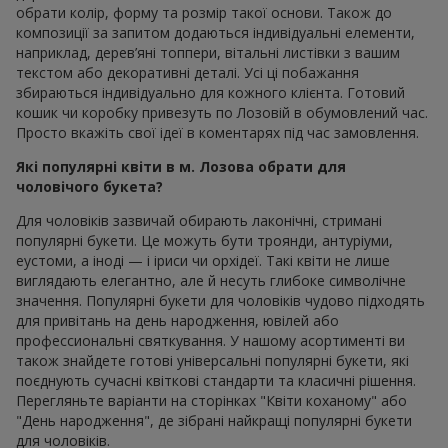
обрати колір, форму та розмір такої основи. Також до
композиції за запитом додаються індивідуальні елементи,
наприклад, дерев’яні топпери, вітальні листівки з вашим
текстом або декоративні деталі. Усі ці побажання
збираються індивідуально для кожного клієнта. Готовий
кошик чи коробку привезуть по Лозовій в обумовлений час.
Просто вкажіть свої ідеї в коментарях під час замовлення.
Які популярні квіти в м. Лозова обрати для
чоловічого букета?
Для чоловіків зазвичай обирають лаконічні, стримані
популярні букети. Це можуть бути троянди, антуріуми,
еустоми, а іноді — і іриси чи орхідеї. Такі квіти не лише
виглядають елегантно, але й несуть глибоке символічне
значення. Популярні букети для чоловіків чудово підходять
для привітань на день народження, ювілей або
профессиональні святкування. У нашому асортименті ви
також знайдете готові універсальні популярні букети, які
поєднують сучасні квіткові стандарти та класичні рішення.
Перегляньте варіанти на сторінках "Квіти коханому" або
"День народження", де зібрані найкращі популярні букети
для чоловіків.