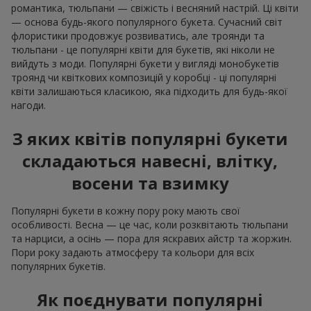
романтика, тюльпани — свіжість і весняний настрій. Ці квіти
— основа будь-якого популярного букета. Сучасний світ
флористики продовжує розвиватись, але троянди та
тюльпани - це популярні квіти для букетів, які ніколи не
вийдуть з моди. Популярні букети у вигляді монобукетів
троянд чи квіткових композицій у коробці - ці популярні
квіти залишаються класикою, яка підходить для будь-якої
нагоди.
З яких квітів популярні букети
складаються навесні, влітку,
восени та взимку
Популярні букети в кожну пору року мають свої
особливості. Весна — це час, коли розквітають тюльпани
та нарциси, а осінь — пора для яскравих айстр та жоржин.
Пори року задають атмосферу та кольори для всіх
популярних букетів.
Як поєднувати популярні