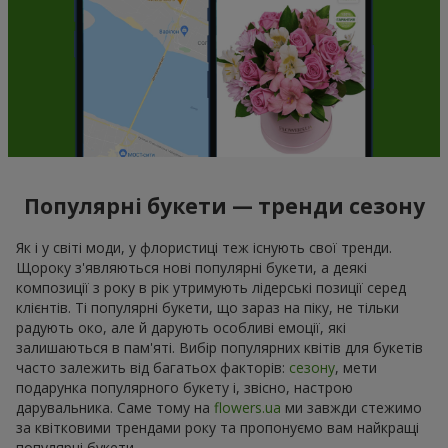
Популярні букети — тренди сезону
Як і у світі моди, у флористиці теж існують свої тренди.
Щороку з'являються нові популярні букети, а деякі
композиції з року в рік утримують лідерські позиції серед
клієнтів. Ті популярні букети, що зараз на піку, не тільки
радують око, але й дарують особливі емоції, які
залишаються в пам'яті. Вибір популярних квітів для букетів
часто залежить від багатьох факторів:
сезону
, мети
подарунка популярного букету і, звісно, настрою
дарувальника. Саме тому на
flowers.ua
ми завжди стежимо
за квітковими трендами року та пропонуємо вам найкращі
популярні букети.