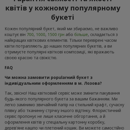
квітів у кожному популярному
букеті
Кожен популярний букет, який ми збираємо, не важливо
коштує він
700
,
1000
,
1500 грн
або
більше
, складається з
найкращих квіткових елементів. Тільки перевірені часом
квіти потрапляють до наших популярних букетів, а ви
отримуєте популярні квіткові композиції, які вражають
своєю красою та свіжістю.
FAQ
Чи можна замовити popularний букет з
індивідуальним оформленням в м. Лозова?
Так, звісно! Наш квітковий сервіс може змінити пакування
будь-якого популярного букета за вашим бажанням. Ми
легко замінимо звичайний папір на стильний крафт, сучасну
плівку або тканинну стрічку іншого відтінку. Флористичний
сервіс пропонує не лише класичне обгортання, а й
оформлення квітів у спеціальну картонну коробку,
дерев'яне кашпо чи плетений кошик. Ви можете самостійно