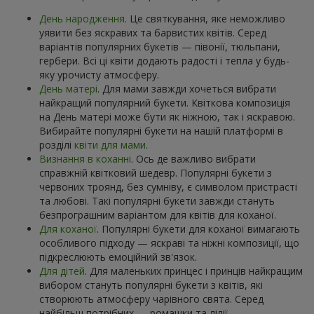
День народження
. Це святкування, яке неможливо
уявити без яскравих та барвистих квітів. Серед
варіантів популярних букетів — півонії, тюльпани,
гербери. Всі ці квіти додають радості і тепла у будь-
яку урочисту атмосферу.
День матері
. Для мами завжди хочеться вибрати
найкращий популярний букети. Квіткова композиція
на День матері може бути як ніжною, так і яскравою.
Вибирайте популярні букети на нашій платформі в
розділі
квіти для мами
.
Визнання в коханні
. Ось де важливо вибрати
справжній квітковий шедевр. Популярні букети з
червоних троянд, без сумніву, є символом пристрасті
та любові. Такі популярні букети завжди стануть
безпрограшним варіантом для квітів для коханої.
Для коханої
. Популярні букети для коханої вимагають
особливого підходу — яскраві та ніжні композиції, що
підкреслюють емоційний зв'язок.
Для дітей
. Для маленьких принцес і принців найкращим
вибором стануть популярні букети з квітів, які
створюють атмосферу чарівного свята. Серед
найбільш потрібних — ромашки та лілії.