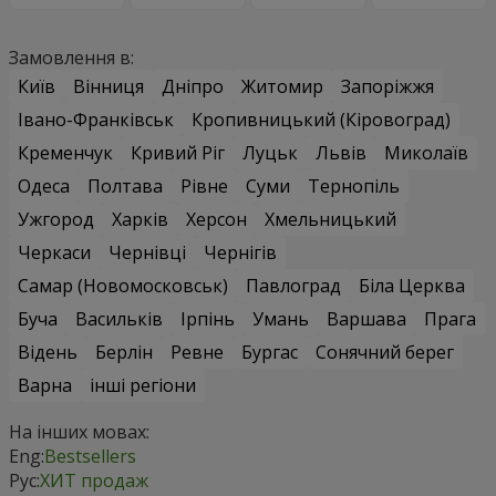
Замовлення в:
Київ
Вінниця
Дніпро
Житомир
Запоріжжя
Івано-Франківськ
Кропивницький (Кіровоград)
Кременчук
Кривий Ріг
Луцьк
Львів
Миколаїв
Одеса
Полтава
Рівне
Суми
Тернопіль
Ужгород
Харків
Херсон
Хмельницький
Черкаси
Чернівці
Чернігів
Самар (Новомосковськ)
Павлоград
Біла Церква
Буча
Васильків
Ірпінь
Умань
Варшава
Прага
Відень
Берлін
Ревне
Бургас
Сонячний берег
Варна
інші регіони
На інших мовах:
Eng:
Bestsellers
Рус:
ХИТ продаж