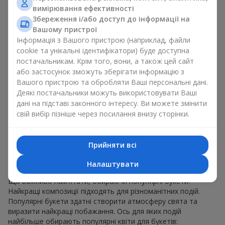
для будь-якого віку і статі, а їх склад можна
вимірювання ефективності
адаптувати під будь-який захід.
Збереження і/або доступ до інформації на
Масові квіткові уподобання. Півонії, тюльпани,
Вашому пристрої
ромашки — популярні букети, що залишаються
Інформація з Вашого пристрою (наприклад, файли
привабливими для покупців. Вони не тільки мають
cookie та унікальні ідентифікатори) буде доступна
чудовий вигляд. Такі популярні букети відображають
постачальникам. Крім того, вони, а також цей сайт
атмосферу свіжості та природної краси.
або застосунок зможуть зберігати інформацію з
Популярні квіти для букетів часто змінюються залежно від
Вашого пристрою та обробляти Ваші персональні дані.
пори року, але ці класичні популярні букети завжди
Деякі постачальники можуть використовувати Ваші
залишаються в списку тих що мають найбільший попит.
дані на підставі законного інтересу. Ви можете змінити
Якщо ви хочете бути впевненими у своєму виборі,
свій вибір пізніше через посилання внизу сторінки.
звертайтесь до цих перевірених часом популярних квітів.
Для яких подій в м. Лозова
Прийняти всі
обирають популярні букети
Налаштувати
Що важливо пам’ятати, обираючи популярні букети?
Найкращі композиції підходять для різноманітних подій.
Популярні букети здатні створити атмосферу свята та
виразити найкращі побажання. Ось для яких подій
найбільше обирають популярні квіти для букетів: