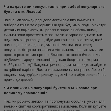
Чи надаєте ви консультацію при виборі популярного
букета в м. Лозова?
Звісно, ми завжди раді допомогти вам визначитися з
вибором квітів та оформлення для будь-якої події. Майстри
детально підкажуть, які рослини зараз є найсвіжішими,
скільки вони простоять у вазі та як їх гарно поєднати. Ми
підкажемо, що краще підійде для конкретного свята, щоб
вам не довелося довго думати й сумніватися перед
покупкою. Якщо ви вагаєтеся між кількома варіантами, ми
просто розкажемо про особливості кожного букета. Ми
підберемо гарну композицію під ваш бюджет та формат
майбутньої події. Завдяки цим порадам ви швидко знайдете
потрібний варіант. Доставка замовлень працює по Лозовій
щодня, тому кур'єри привезуть усе чітко в обумовлений час
прямо до дверей.
Чи є знижки на популярні букети в м. Лозова при
великому замовленні?
Так, ми робимо знижки та пропонуємо особливі умови для
великих свят чи корпоративних замовлень. Коли ви купуєте