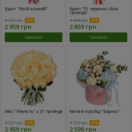
Букет "Моїй коханій!"
Букет “51 червона і біла
троянда”
4 552 грн
4 084 грн
Замовити
Замовити
Мікс "Ніжність" з 51 троянди
Квіти в коробці "Бароко"
4 227 грн
3 713 грн