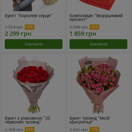
Букет "Королеві серця"
Композиція "Зворушливий
презент"
2 554 грн
2 066 грн
Замовити
Замовити
Букет з упаковкою "25
Букет троянд "Моїй
червоних троянд"
красунечці!"
2 768 грн
2 621 грн