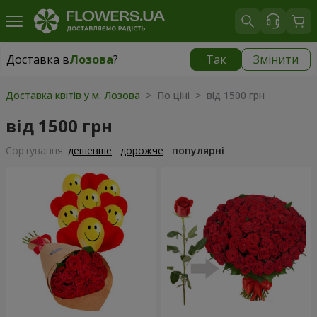
Доставка в
Лозова
?
Так
Змінити
Доставка в
Лозова
|
870 грн
Доставка квітів у м. Лозова
> По ціні > від 1500 грн
від 1500 грн
Сортування:
дешевше
дорожче
популярні