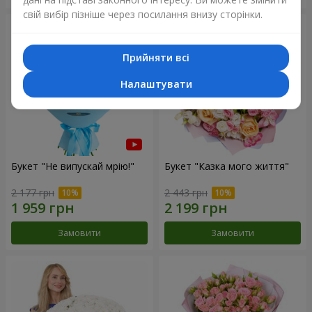
свій вибір пізніше через посилання внизу сторінки.
Прийняти всі
Налаштувати
Букет "Не випускай мрію!"
Букет "Казка мого життя"
2 177 грн
2 443 грн
Замовити
Замовити