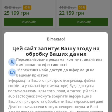
45 816 грн
44 318 грн
Замовити
Замовити
Вітаємо!
Цей сайт запитує Вашу згоду на
обробку Ваших даних
Персоналізована реклама, контент, аналітика,
вимірювання ефективності
Збереження і/або доступ до інформації на
Вашому пристрої
Інформація з Вашого пристрою (наприклад, файли
101 біла троянда
Букет "Очей чарівність"
cookie та унікальні ідентифікатори) буде доступна
постачальникам. Крім того, вони, а також цей сайт
6 499 грн
3 699 грн
або застосунок зможуть зберігати інформацію з
Вашого пристрою та обробляти Ваші персональні дані.
Деякі постачальники можуть використовувати Ваші
Замовити
Замовити
дані на підставі законного інтересу. Ви можете змінити