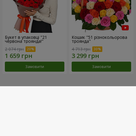
Букет в упаковці "21
Кошик "51 різнокольорова
червона троянда!"
троянда"
2 074 грн
4 713 грн
Замовити
Замовити
Наші досягнення
Доставка квітів року в Україні
«Вибір країни»
2026 рік