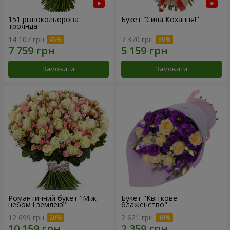
151 різнокольорова
Букет "Сила Кохання!"
троянда
14 107 грн
7 370 грн
Замовити
Замовити
Романтичний букет "Між
Букет "Квіткове
небом і землею!"
блаженство"
12 699 грн
2 621 грн