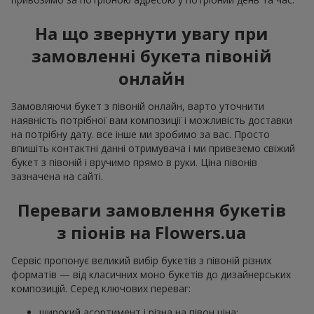
На що звернути увагу при
замовленні букета півоній
онлайн
Замовляючи букет з півоній онлайн, варто уточнити
наявність потрібної вам композиції і можливість доставки
на потрібну дату. все інше ми зробимо за вас. Просто
впишіть контактні данні отримувача і ми привеземо свіжий
букет з півоній і вручимо прямо в руки. Ціна півонів
зазначена на сайті.
Переваги замовлення букетів
з піонів на Flowers.ua
Сервіс пропонує великий вибір букетів з півоній різних
форматів — від класичних моно букетів до дизайнерських
композицій. Серед ключових переваг:
широкий асортимент і різна на півон ціна;