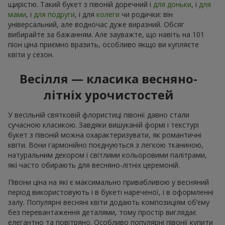
щирістю. Такий букет з півоній доречний і
для доньки
, і
для
мами
, і
для подруги
, і для
колеги
чи родички: він
універсальний, але водночас дуже виразний. Обсяг
вибирайте за бажанням. Але зауважте, що навіть на 101
піон ціна приємно вразить, особливо якщо ви купляєте
квіти у сезон.
Весілля — класика весняно-
літніх урочистостей
У весільній святковій флористиці півонії давно стали
сучасною класикою. Завдяки вишуканій формі і текстурі
букет з півоній можна охарактеризувати, як романтичні
квіти. Вони гармонійно поєднуються з легкою тканиною,
натуральним декором і світлими кольоровими палітрами,
які часто обирають для весняно-літніх церемоній.
Півони ціна на які є максимально привабливою у весняний
період використовують і в букеті нареченої, і в оформленні
залу. Популярні весняні квіти додають композиціям об’єму
без перевантаження деталями, тому простір виглядає
елегантно та повітряно. Особливо популярні півонії купити