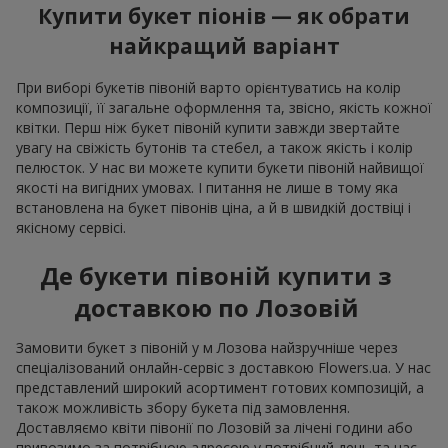
Купити букет піонів — як обрати
найкращий варіант
При виборі букетів півоній варто орієнтуватись на колір
композиції, її загальне оформлення та, звісно, якість кожної
квітки. Перш ніж букет півоній купити завжди звертайте
увагу на свіжість бутонів та стебел, а також якість і колір
пелюсток. У нас ви можете купити букети півоній найвищої
якості на вигідних умовах. І питання не лише в тому яка
встановлена на букет півонів ціна, а й в швидкій доствіці і
якісному сервісі.
Де букети півоній купити з
доставкою по Лозовій
Замовити букет з півоній у м Лозова найзручніше через
спеціалізований онлайн-сервіс з доставкою Flowers.ua. У нас
представлений широкий асортимент готових композицій, а
також можливість збору букета під замовлення.
Доставляємо квіти півонії по Лозовій за лічені години або
привозимо за потрібною адресою у потрібний день та час.