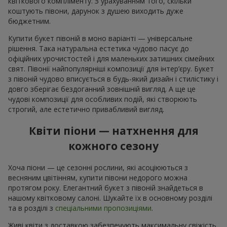
квіткового компліменту. З урахуванням того, скільки
коштують півони, дарунок з душею виходить дуже
бюджетним.
Купити букет півоній в моно варіанті — універсальне
рішення. Така натуральна естетика чудово пасує до
офіційних урочистостей і для маленьких затишних сімейних
свят. Півонії найпопулярніші композиції для інтер’єру. Букет
з півоній чудово вписується в будь-який дизайн і стилістику і
довго зберігає бездоганний зовнішній вигляд. А ще це
чудові композиції для особливих подій, які створюють
строгий, але естетично привабливий вигляд.
Квіти піони — натхнення для
кожного сезону
Хоча піони — це сезонні рослини, які асоціюються з
весняним цвітінням, купити півони недорого можна
протягом року. Елегантний букет з півоній знайдеться в
нашому квітковому салоні. Шукайте їх в основному розділі
та в розділі з
спеціальними пропозиціями
.
Живі квіти з доставкою забезпечують максимальну свіжість