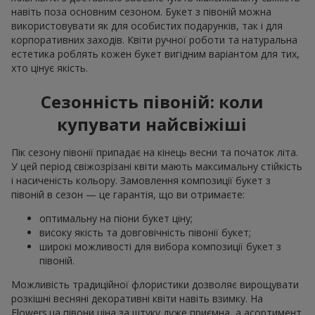
навіть поза основним сезоном. Букет з півоній можна
використовувати як для особистих подарунків, так і для
корпоративних заходів. Квіти ручної роботи та натуральна
естетика роблять кожен букет вигідним варіантом для тих,
хто цінує якість.
Сезонність півоній: коли
купувати найсвіжіші
Пік сезону півонії припадає на кінець весни та початок літа.
У цей період свіжозрізані квіти мають максимальну стійкість
і насиченість кольору. Замовлення композиції букет з
півоній в сезон — це гарантія, що ви отримаєте:
оптимальну на піони букет ціну;
високу якість та довговічність півонії букет;
широкі можливості для вибора композиції букет з
півоній.
Можливість традиційної флористики дозволяє вирощувати
розкішні весняні декоративні квіти навіть взимку. На
Flowers.ua півони ціна за штуку дуже приємна, а асортимент