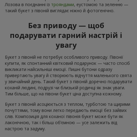
Лозова в поєднанні із
трояндами
, еустомою та зеленню —
такий букет з півоній виглядає ніжно й фотогенічно.
Без приводу — щоб
подарувати гарний настрій і
увагу
Букет з півоній не потребує особливого приводу. Півонії
купити, як спонтанний квітковий подарунок — часто спосіб
викликати найсильніші емоції. Пишні бутони одразу
привертають увагу й створюють відчуття маленького свята
у звичайний день. Такий букет з півоній доречно подарувати
коханій людині, подрузі чи близькій родичці як знак уваги.
Тим більше, що на півони букет ціна доступна кожному.
Букет з півоній асоціюється з теплом, турботою та щирими
почуттями, тому вони легко передають емоції без зайвих
слів. Композиція для коханої півонія букет може бути як
лаконічною, так і більш об’ємною — усе залежить від
настрою та задуму.