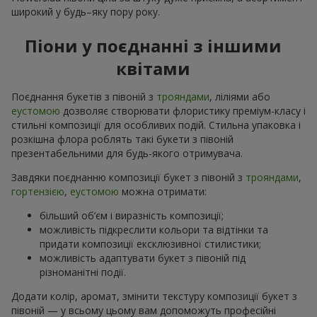
широкий у будь–яку пору року.
Піони у поєднанні з іншими
квітами
Поєднання букетів з півоній з
трояндами
, ліліями або
еустомою
дозволяє створювати флористику преміум-класу і
стильні композиції для особливих подій. Стильна упаковка і
розкішна флора роблять такі букети з півоній
презентабельними для будь-якого отримувача.
Завдяки поєднанню композиції букет з півоній з
трояндами
,
гортензією
,
еустомою
можна отримати:
більший об’єм і виразність композиції;
можливість підкреслити кольори та відтінки та
придати композиції ексклюзивної стилистики;
можливість адаптувати букет з півоній під
різноманітні події.
Додати колір, аромат, змінити текстуру композиції букет з
півоній — у всьому цьому вам допоможуть професійні