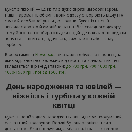
Букет з півоній — це квіти з дуже виразним характером.
Пишні, ароматні, об’ємні, вони одразу створюють відчуття
свята й особливої уваги до людини. Букет із півоній
виглядає дорого й емоційно навіть без складного декору,
тому його часто обирають для подій, де важливо передати
почуття — ніжність, вдячність, захоплення або теплу
турботу.
В асортименті
Flowers.ua
ви знайдете букет з півонів ціна
яких відрізняється залежно від якості та кількості квітів і
вкладається в різні діапазони:
до 700 грн
,
700-1000 грн
,
1000-1500 грн
,
понад 1500 грн
.
День народження та ювілей —
ніжність і турбота у кожній
квітці
Букет півоній з днем народження виглядає як продуманий,
елегантний подарунок. Великі бутони асоціюються з
достатком і благополуччям, а м’яка палітра — з теплом і