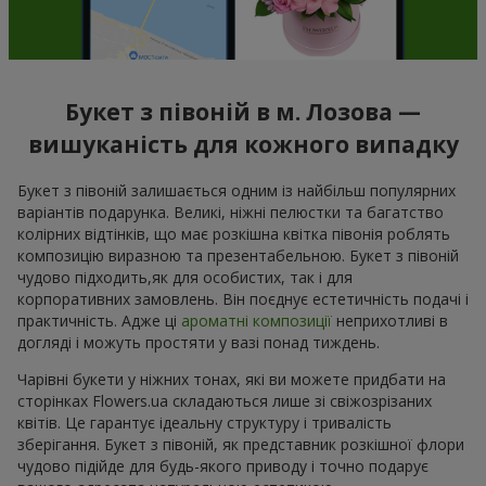
Букет з півоній в м. Лозова —
вишуканість для кожного випадку
Букет з півоній залишається одним із найбільш популярних
варіантів подарунка. Великі, ніжні пелюстки та багатство
колірних відтінків, що має розкішна квітка півонія роблять
композицію виразною та презентабельною. Букет з півоній
чудово підходить,як для особистих, так і для
корпоративних замовлень. Він поєднує естетичність подачі і
практичність. Адже ці
ароматні композиції
неприхотливі в
догляді і можуть простяти у вазі понад тиждень.
Чарівні букети у ніжних тонах, які ви можете придбати на
сторінках Flowers.ua складаються лише зі свіжозрізаних
квітів. Це гарантує ідеальну структуру і тривалість
зберігання. Букет з півоній, як представник розкішної флори
чудово підійде для будь-якого приводу і точно подарує