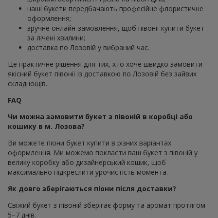
наші букети передбачають професійне флористичне
оформлення;
зручне онлайн-замовлення, щоб півонії купити букет
за лічені хвилини;
доставка по Лозовій у вибраний час.
Це практичне рішення для тих, хто хоче швидко замовити
якісний букет півонії із доставкою по Лозовій без зайвих
складнощів.
FAQ
Чи можна замовити букет з півоній в коробці або
кошику в м. Лозова?
Ви можете піони букет купити в різних варіантах
оформлення. Ми можемо покласти ваш букет з півоній у
велику коробку або дизайнерський кошик, щоб
максимально підкреслити урочистість момента.
Як довго зберігаються піони після доставки?
Свіжий букет з півоній зберігає форму та аромат протягом
5–7 днів.