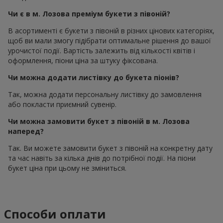
Чи є в м. Лозова преміум букети з півоній?
В асортименті є букети з півоній в різних цінових категоріях,
щоб ви мали змогу підібрати оптимальне рішення до вашої
урочистої події. Вартість залежить від кількості квітів і
оформлення, піони ціна за штуку фіксована.
Чи можна додати листівку до букета піонів?
Так, можна додати персональну листівку до замовлення
або покласти приємний сувенір.
Чи можна замовити букет з півоній в м. Лозова
наперед?
Так. Ви можете замовити букет з півоній на конкретну дату
та час навіть за кілька днів до потрібної події. На піони
букет ціна при цьому не зміниться.
Способи оплати