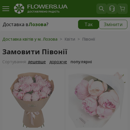
Доставка в
Лозова
?
Так
Змінити
Доставка в
Лозова
|
870 грн
Доставка квітів у м. Лозова
> Квіти > Півонії
Замовити Півонії
Сортування:
дешевше
дорожче
популярні