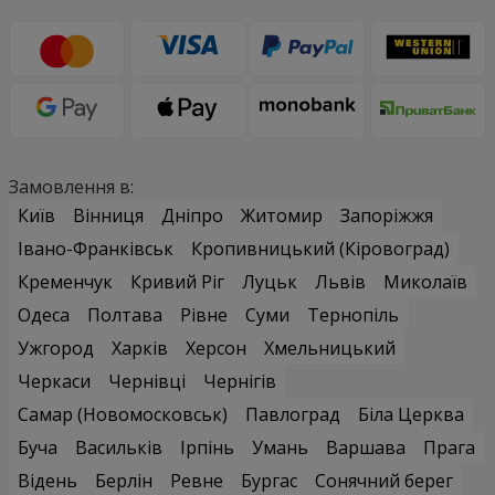
Замовлення в:
Київ
Вінниця
Дніпро
Житомир
Запоріжжя
Івано-Франківськ
Кропивницький (Кіровоград)
Кременчук
Кривий Ріг
Луцьк
Львів
Миколаїв
Одеса
Полтава
Рівне
Суми
Тернопіль
Ужгород
Харків
Херсон
Хмельницький
Черкаси
Чернівці
Чернігів
Самар (Новомосковськ)
Павлоград
Біла Церква
Буча
Васильків
Ірпінь
Умань
Варшава
Прага
Відень
Берлін
Ревне
Бургас
Сонячний берег