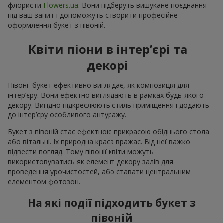
флористи
Flowers.ua
. Вони підберуть вишукане поєднання
під ваш запит і допоможуть створити професійне
оформлення букет з півоній.
Квіти піони в інтер’єрі та
декорі
Півонії букет ефективно виглядає, як композиція для
інтер’єру. Вони ефектно виглядають в рамках будь-якого
декору. Вигідно підкреслюють стиль приміщення і додають
до інтер’єру особливого антуражу.
Букет з півоній стає ефектною прикрасою обіднього стола
або вітальні. Їх природна краса вражає. Від неї важко
відвести погляд. Тому півонії квіти можуть
використовуватись як елемент декору залів для
проведення урочистостей, або ставати центральним
елементом фотозон.
На які події підходить букет з
півоній