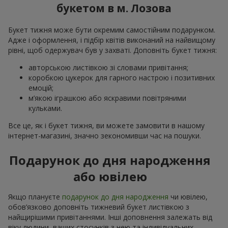
букетом в м. Лозова
Букет тижня може бути окремим самостійним подарунком.
Адже і оформлення, і підбір квітів виконаний на найвищому
рівні, щоб одержувач був у захваті. Доповніть букет тижня:
авторською листівкою зі словами привітання;
коробкою цукерок для гарного настрою і позитивних
емоцій;
м’якою іграшкою або яскравими повітряними
кульками.
Все це, як і букет тижня, ви можете замовити в нашому
інтернет-магазині, значно зекономивши час на пошуки.
Подарунок до дня народження
або ювілею
Якщо плануєте
подарунок до дня народження
чи ювілею,
обов’язково доповніть тижневий букет листівкою з
найщирішими привітаннями. Інші доповнення залежать від
віку людини, ваших стосунків з нею та індивідуальних