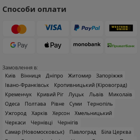
Способи оплати
Замовлення в:
Київ
Вінниця
Дніпро
Житомир
Запоріжжя
Івано-Франківськ
Кропивницький (Кіровоград)
Кременчук
Кривий Ріг
Луцьк
Львів
Миколаїв
Одеса
Полтава
Рівне
Суми
Тернопіль
Ужгород
Харків
Херсон
Хмельницький
Черкаси
Чернівці
Чернігів
Самар (Новомосковськ)
Павлоград
Біла Церква