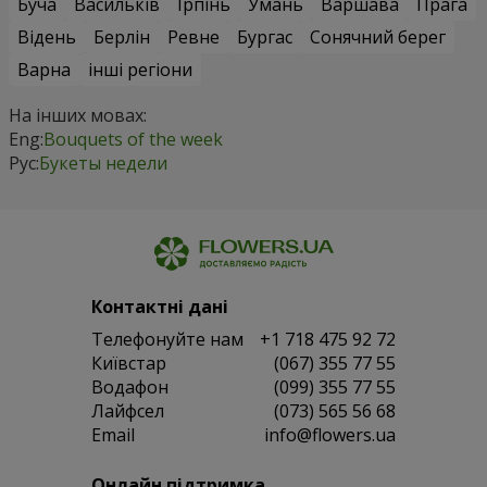
Буча
Васильків
Ірпінь
Умань
Варшава
Прага
Відень
Берлін
Ревне
Бургас
Сонячний берег
Варна
інші регіони
На інших мовах:
Eng:
Bouquets of the week
Рус:
Букеты недели
Контактні дані
Телефонуйте нам
+1 718 475 92 72
Київстар
(067) 355 77 55
Водафон
(099) 355 77 55
Лайфсел
(073) 565 56 68
Email
info@flowers.ua
Онлайн підтримка