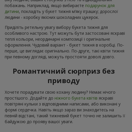
побажань. Наприклад, якщо вибираєте
подарунок для
дитини
, покладіть у букет тижня м’яку іграшку; дорослої
людини - коробку якісних шоколадних цукерок.
Приділіть ретельну увагу вибору букета тижня для
особливого настрою. Тут можуть бути застосовані яскраві
теплі кольори, неординарні композиції і оригінальне
оформлення. Чудовий варіант - букет тижня в коробці. По-
перше, це виглядає оригінально. По-друге, такі квіти тижня
при певному догляді, можуть простояти доволі довго.
Романтичний сюрприз без
приводу
Хочете порадувати свою кохану людину? Немає нічого
простішого. Додайте до
ніжного букета квітів
яскраві
повітряні кульки з відповідними написами, або виконані у
формі сердечка. Навіть якщо зараз ви знаходитесь на
певній відстані, такий тижневий букет точно не залишить її
байдужою до прояву вашої уваги.