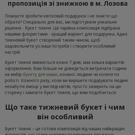
пропозиція зі знижкою в м. Лозова
Плануєте зробити квітковий подарунок і не знаєте що
обрати? Спеціально для вас, ми підготували унікальне
рішення - букет тижня. Ця чарівна композиція підібрана
нашими флористами - кращий варіант для подарунка. Адже
тижневий букет створений таким чином, щоб
задовольнити усі ваші потреби і створити особливий
настрій.
Букет тижня змінюється кожні 7 днів, має кілька варіантів
оформлення. Вам більше не доведеться витрачати години
на вибір
букету для мами
, коханої людини чи колеги по
роботі. Кожного разу, коли ви вирішите подарувати людині
незабутні емоції у вигляді квітів, просто зазирніть на цю
сторінку і замовте букет тижня, що вам подобається.
Що таке тижневий букет і чим
він особливий
Букет тижня – це готова композиція від наших найкращих
флористів, що стане чудовим подарунком для вашої