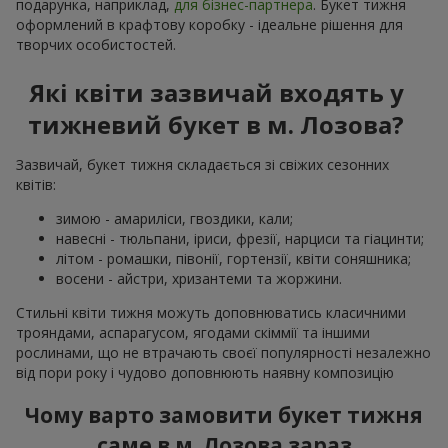
подарунка, наприклад,
для бізнес-партнера
. Букет тижня
оформлений в крафтову коробку - ідеальне рішення для
творчих особистостей.
Які квіти зазвичай входять у
тижневий букет в м. Лозова?
Зазвичай, букет тижня складається зі свіжих сезонних
квітів:
зимою - амариліси, гвоздики, кали;
навесні - тюльпани, іриси, фрезії, нарциси та гіацинти;
літом - ромашки, півонії, гортензії, квіти соняшника;
восени - айстри, хризантеми та жоржини.
Стильні квіти тижня можуть доповнюватись класичними
трояндами, аспарагусом, ягодами скіммії та іншими
рослинами, що не втрачають своєї популярності незалежно
від пори року і чудово доповнюють наявну композицію
Чому варто замовити букет тижня
саме в м. Лозова зараз