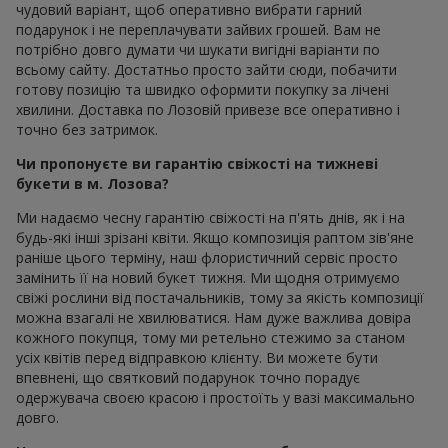
чудовий варіант, щоб оперативно вибрати гарний
подарунок і не переплачувати зайвих грошей. Вам не
потрібно довго думати чи шукати вигідні варіанти по
всьому сайту. Достатньо просто зайти сюди, побачити
готову позицію та швидко оформити покупку за лічені
хвилини. Доставка по Лозовій привезе все оперативно і
точно без затримок.
Чи пропонуєте ви гарантію свіжості на тижневі
букети в м. Лозова?
Ми надаємо чесну гарантію свіжості на п'ять днів, як і на
будь-які інші зрізані квіти. Якщо композиція раптом зів'яне
раніше цього терміну, наш флористичний сервіс просто
замінить її на новий букет тижня. Ми щодня отримуємо
свіжі рослини від постачальників, тому за якість композиції
можна взагалі не хвилюватися. Нам дуже важлива довіра
кожного покупця, тому ми ретельно стежимо за станом
усіх квітів перед відправкою клієнту. Ви можете бути
впевнені, що святковий подарунок точно порадує
одержувача своєю красою і простоїть у вазі максимально
довго.