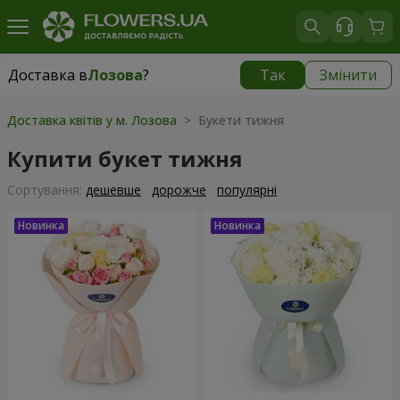
Доставка в
Лозова
?
Так
Змінити
Доставка в
Лозова
|
870 грн
Доставка квітів у м. Лозова
> Букети тижня
Купити букет тижня
Сортування:
дешевше
дорожче
популярні