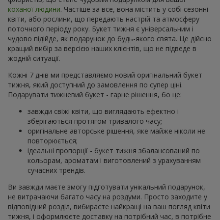
коханої людини
. Частіше за все, вона містить у собі сезонні
квіти, або рослини, що передають настрій та атмосферу
поточного періоду року. Букет тижня є універсальним і
чудово підійде, як подарунок до будь-якого свята. Це дійсно
кращий вибір за версією наших клієнтів, що не підведе в
жодній ситуації.
Кожні 7 днів ми представляємо новий оригінальний букет
тижня, який доступний до замовлення по супер ціні.
Подарувати тижневий букет - гарне рішення, бо це:
завжди свіжі квіти, що виглядають ефектно і
зберігаються протягом тривалого часу;
оригінальне авторське рішення, яке майже ніколи не
повторюється;
ідеальні пропорції - букет тижня збалансований по
кольорам, ароматам і виготовлений з урахуванням
сучасних трендів.
Ви завжди маєте змогу підготувати унікальний подарунок,
не витрачаючи багато часу на роздуми. Просто заходите у
відповідний розділ, вибираєте найкращі на ваш погляд квіти
тижня, і оформлюєте доставку на потрібний час, в потрібне