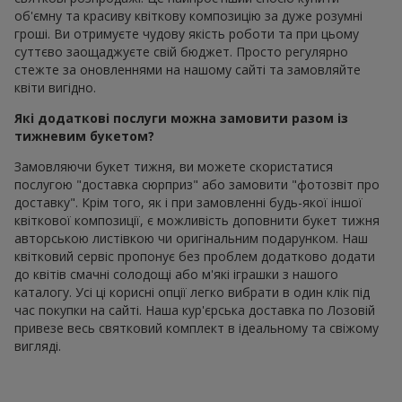
об'ємну та красиву квіткову композицію за дуже розумні
гроші. Ви отримуєте чудову якість роботи та при цьому
суттєво заощаджуєте свій бюджет. Просто регулярно
стежте за оновленнями на нашому сайті та замовляйте
квіти вигідно.
Які додаткові послуги можна замовити разом із
тижневим букетом?
Замовляючи букет тижня, ви можете скористатися
послугою "доставка сюрприз" або замовити "фотозвіт про
доставку". Крім того, як і при замовленні будь-якої іншої
квіткової композиції, є можливість доповнити букет тижня
авторською листівкою чи оригінальним подарунком. Наш
квітковий сервіс пропонує без проблем додатково додати
до квітів смачні солодощі або м'які іграшки з нашого
каталогу. Усі ці корисні опції легко вибрати в один клік під
час покупки на сайті. Наша кур'єрська доставка по Лозовій
привезе весь святковий комплект в ідеальному та свіжому
вигляді.