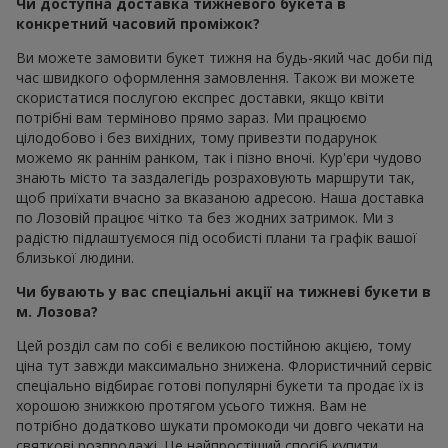
Чи доступна доставка тижневого букета в
конкретний часовий проміжок?
Ви можете замовити букет тижня на будь-який час доби під
час швидкого оформлення замовлення. Також ви можете
скористатися послугою експрес доставки, якщо квіти
потрібні вам терміново прямо зараз. Ми працюємо
цілодобово і без вихідних, тому привезти подарунок
можемо як раннім ранком, так і пізно вночі. Кур'єри чудово
знають місто та заздалегідь розраховують маршрути так,
щоб приїхати вчасно за вказаною адресою. Наша доставка
по Лозовій працює чітко та без жодних затримок. Ми з
радістю підлаштуємося під особисті плани та графік вашої
близької людини.
Чи бувають у вас спеціальні акції на тижневі букети в
м. Лозова?
Цей розділ сам по собі є великою постійною акцією, тому
ціна тут завжди максимально знижена. Флористичний сервіс
спеціально відбирає готові популярні букети та продає їх із
хорошою знижкою протягом усього тижня. Вам не
потрібно додатково шукати промокоди чи довго чекати на
святкові розпродажі. Це найпростіший спосіб купити